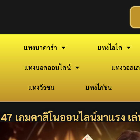
แทงบาคาร่า
แทงไฮโล
แทงบอลออนไลน์
แทงวอลเล
แทงวัวชน
แทงไก่ชน
47 เกมคาสิโนออนไลน์มาแรง เล่น