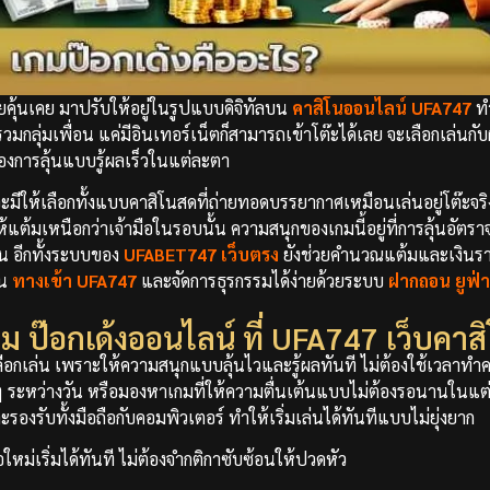
ยคุ้นเคย มาปรับให้อยู่ในรูปแบบดิจิทัลบน
คาสิโนออนไลน์ UFA747
ทำ
วมกลุ่มเพื่อน แค่มีอินเทอร์เน็ตก็สามารถเข้าโต๊ะได้เลย จะเลือกเล่นกั
องการลุ้นแบบรู้ผลเร็วในแต่ละตา
ะมีให้เลือกทั้งแบบคาสิโนสดที่ถ่ายทอดบรรยากาศเหมือนเล่นอยู่โต๊ะจริ
้แต้มเหนือกว่าเจ้ามือในรอบนั้น ความสนุกของเกมนี้อยู่ที่การลุ้นอัตราจ
้น อีกทั้งระบบของ
UFABET747 เว็บตรง
ยังช่วยคำนวณแต้มและเงินรางว
าน
ทางเข้า UFA747
และจัดการธุรกรรมได้ง่ายด้วยระบบ
ฝากถอน ยูฟ่
ป๊อกเด้งออนไลน์ ที่ UFA747 เว็บคาส
ลือกเล่น เพราะให้ความสนุกแบบลุ้นไวและรู้ผลทันที ไม่ต้องใช้เวลา
 ระหว่างวัน หรือมองหาเกมที่ให้ความตื่นเต้นแบบไม่ต้องรอนานในแต่ล
องรับทั้งมือถือกับคอมพิวเตอร์ ทำให้เริ่มเล่นได้ทันทีแบบไม่ยุ่งยาก
อใหม่เริ่มได้ทันที ไม่ต้องจำกติกาซับซ้อนให้ปวดหัว