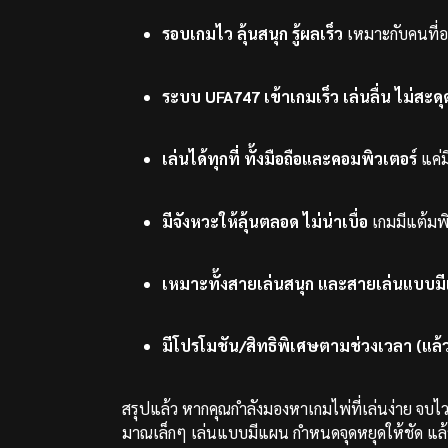
รอบเกมไว ลุ้นสนุก รู้ผลเร็ว
เหมาะกับคนที่
ระบบ UFA747 เข้าเกมเร็ว เล่นลื่น ไม่สะดุ
เล่นได้ทุกที่ ทั้งมือถือและคอมพิวเตอร์
แค่ม
มีจังหวะให้ลุ้นตลอด ไม่น่าเบื่อ
เกมมีแต้มพิ
เหมาะทั้งสายเล่นสนุก และสายเล่นแบบม
มีโปรโมชัน/สิทธิพิเศษตามช่วงเวลา (แล้
สรุปแล้ว หากคุณกำลังมองหาเกมไพ่ที่เล่นง่าย จบไ
มาณเล็กๆ เล่นแบบมีแผน กำหนดจุดหยุดให้ชัด แล้วค่