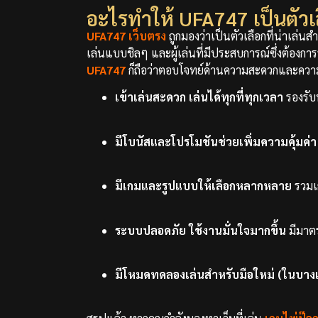
อะไรทำให้ UFA747 เป็นตัวเลื
UFA747 เว็บตรง
ถูกมองว่าเป็นตัวเลือกที่น่าเล่น
เล่นแบบชิลๆ และผู้เล่นที่มีประสบการณ์ซึ่งต้องกา
UFA747
ก็ถือว่าตอบโจทย์ด้านความสะดวกและความต่
เข้าเล่นสะดวก เล่นได้ทุกที่ทุกเวลา
รองรับท
มีโบนัสและโปรโมชันช่วยเพิ่มความคุ้มค่า
มีเกมและรูปแบบให้เลือกหลากหลาย
รวมเ
ระบบปลอดภัย ใช้งานมั่นใจมากขึ้น
มีมาตร
มีโหมดทดลองเล่นสำหรับมือใหม่ (ในบาง