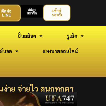
สมัคร
เข้าสู่
ติดต่อ
สมาชิก
ระบบ
LINE
ปั่นสล็อต
รูเล็ต
ย์บอล
แทงบาสออนไลน์
ง่าย จ่ายไว สนุกทุกตา