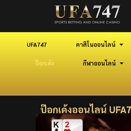
UFA747
คาสิโนออนไลน์
ป๊อกเด้ง
กีฬาออนไลน์
ป๊อกเด้งออนไลน์ UFA7