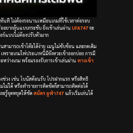
ลทันที ไม่ต้องรอนานเหมือนเกมที่ใช้เวลาต่อรอบ
ืออยากลุ้นแบบกระชับ ยิ่งเข้าเล่นผ่าน
UFA747
จะ
อร์แบบไม่ต้องปรับตัวมาก
่นสามารถเข้าโต๊ะได้ง่าย เมนูไม่ซับซ้อน และกดเดิม
 เพราะเกมไพ่ประเภทนี้มีจังหวะเข้าออกบ่อย การมี
ระหว่างเกม พร้อมรองรับการเข้าเล่นผ่าน
ทางเข้า
งช่วง เช่น โบนัสต้อนรับ โปรฝากแรก หรือสิทธิ
เกมไม่ได้ หรือทำรายการติดขัดก็สามารถติดต่อได้
ะรู้จุดหยุดให้ชัด
สมัคร ยูฟ่า747
แล้วเริ่มเล่นได้