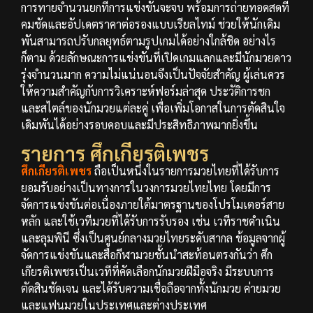
การทายจำนวนยกที่การแข่งขันจะจบ พร้อมการถ่ายทอดสดที่
คมชัดและอัปเดตราคาต่อรองแบบเรียลไทม์ ช่วยให้นักเดิม
พันสามารถปรับกลยุทธ์ตามรูปเกมได้อย่างใกล้ชิด อย่างไร
ก็ตาม ด้วยลักษณะการแข่งขันที่เปิดเกมแลกและมีนักมวยดาว
รุ่งจำนวนมาก ความไม่แน่นอนจึงเป็นปัจจัยสำคัญ ผู้เล่นควร
ให้ความสำคัญกับการวิเคราะห์ฟอร์มล่าสุด ประวัติการชก
และสไตล์ของนักมวยแต่ละคู่ เพื่อเพิ่มโอกาสในการตัดสินใจ
เดิมพันได้อย่างรอบคอบและมีประสิทธิภาพมากยิ่งขึ้น
รายการ ศึกเกียรติเพชร
ศึกเกียรติเพชร
ถือเป็นหนึ่งในรายการมวยไทยที่ได้รับการ
ยอมรับอย่างเป็นทางการในวงการมวยไทยไทย โดยมีการ
จัดการแข่งขันต่อเนื่องภายใต้มาตรฐานของโปรโมเตอร์สาย
หลัก และใช้เวทีมวยที่ได้รับการรับรอง เช่น เวทีราชดำเนิน
และลุมพินี ซึ่งเป็นศูนย์กลางมวยไทยระดับสากล ข้อมูลจากผู้
จัดการแข่งขันและสื่อกีฬามวยชั้นนำสะท้อนตรงกันว่า ศึก
เกียรติเพชรเป็นเวทีที่คัดเลือกนักมวยฝีมือจริง มีระบบการ
ตัดสินชัดเจน และได้รับความเชื่อถือจากทั้งนักมวย ค่ายมวย
และแฟนมวยในประเทศและต่างประเทศ