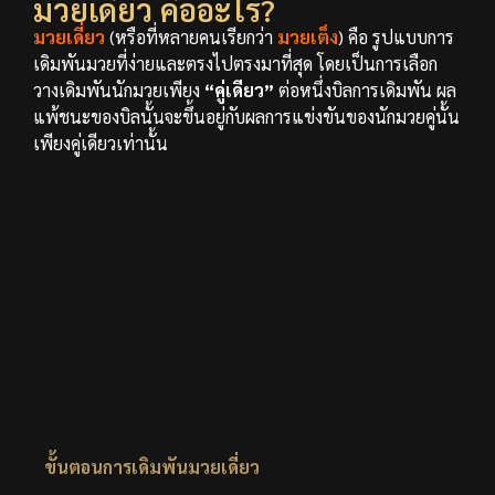
มวยเดี่ยว คืออะไร?
มวยเดี่ยว
(หรือที่หลายคนเรียกว่า
มวยเต็ง
) คือ รูปแบบการ
เดิมพันมวยที่ง่ายและตรงไปตรงมาที่สุด โดยเป็นการเลือก
วางเดิมพันนักมวยเพียง
“คู่เดียว”
ต่อหนึ่งบิลการเดิมพัน ผล
แพ้ชนะของบิลนั้นจะขึ้นอยู่กับผลการแข่งขันของนักมวยคู่นั้น
เพียงคู่เดียวเท่านั้น
ขั้นตอนการเดิมพันมวยเดี่ยว