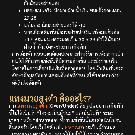
กับนักมวยฝ่ายแดง
ผลคะแนนจริง: นักมวยฝ่ายน้ำเงิน ชนะด้วยคะแนน
29-28
แต้มต่อ: นักมวยฝ่ายแดง ได้ -1.5
หากเลือกเดิมพันนักมวยฝ่ายน้ำเงิน พร้อมแต้มต่อ
+1.5 คะแนน ผลรวมจะเป็น 30.5-28 ทำให้นักมวย
ฝ่ายน้ำเงิน ยังคงชนะการเดิมพัน
การเดิมพันแบบแฮนดิแคปเหมาะสำหรับการเพิ่มความน่า
สนใจให้กับการแข่งขันที่มีความต่างชั้น และยังช่วยเพิ่ม
โอกาสในการเลือกเดิมพันที่หลากหลาย โดยนักเดิมพันควร
ศึกษาข้อมูลนักมวยและแต้มต่อที่กำหนดให้รอบคอบก่อน
ตัดสินใจเดิมพัน
แทงมวยสูงต่ำ คืออะไร?
การ
แทงมวยสูงต่ำ
(Over/Under)
คือ รูปแบบการเดิมพัน
ที่ไม่ได้เน้นว่า “ใครจะเป็นผู้ชนะ” แต่เน้นไปที่
“ระยะ
เวลา”
หรือ
“จำนวนยก”
ที่การแข่งขันนั้นจะดำเนินไปจน
สิ้นสุดครับ โดยเว็บไซต์ (เช่น
ยูฟ่า747
) จะเป็นผู้กำหนด
“เรทกลาง” ของจำนวนยกมาให้ แล้วให้เราทายว่าการชกจะ