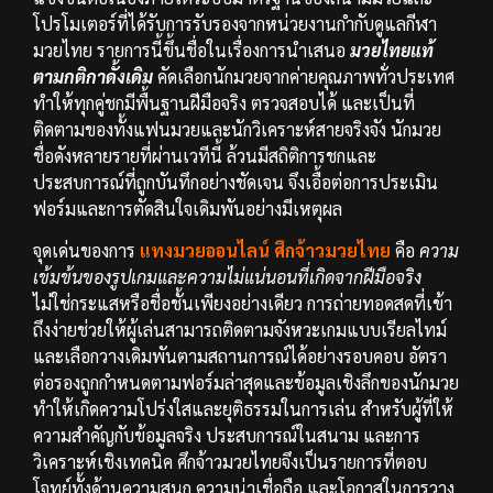
โปรโมเตอร์ที่ได้รับการรับรองจากหน่วยงานกำกับดูแลกีฬา
มวยไทย รายการนี้ขึ้นชื่อในเรื่องการนำเสนอ
มวยไทยแท้
ตามกติกาดั้งเดิม
คัดเลือกนักมวยจากค่ายคุณภาพทั่วประเทศ
ทำให้ทุกคู่ชกมีพื้นฐานฝีมือจริง ตรวจสอบได้ และเป็นที่
ติดตามของทั้งแฟนมวยและนักวิเคราะห์สายจริงจัง นักมวย
ชื่อดังหลายรายที่ผ่านเวทีนี้ ล้วนมีสถิติการชกและ
ประสบการณ์ที่ถูกบันทึกอย่างชัดเจน จึงเอื้อต่อการประเมิน
ฟอร์มและการตัดสินใจเดิมพันอย่างมีเหตุผล
จุดเด่นของการ
แทงมวยออนไลน์ ศึกจ้าวมวยไทย
คือ
ความ
เข้มข้นของรูปเกมและความไม่แน่นอนที่เกิดจากฝีมือจริง
ไม่ใช่กระแสหรือชื่อชั้นเพียงอย่างเดียว การถ่ายทอดสดที่เข้า
ถึงง่ายช่วยให้ผู้เล่นสามารถติดตามจังหวะเกมแบบเรียลไทม์
และเลือกวางเดิมพันตามสถานการณ์ได้อย่างรอบคอบ อัตรา
ต่อรองถูกกำหนดตามฟอร์มล่าสุดและข้อมูลเชิงลึกของนักมวย
ทำให้เกิดความโปร่งใสและยุติธรรมในการเล่น สำหรับผู้ที่ให้
ความสำคัญกับข้อมูลจริง ประสบการณ์ในสนาม และการ
วิเคราะห์เชิงเทคนิค ศึกจ้าวมวยไทยจึงเป็นรายการที่ตอบ
โจทย์ทั้งด้านความสนุก ความน่าเชื่อถือ และโอกาสในการวาง