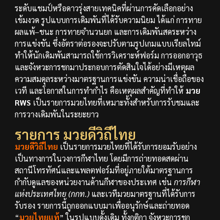
ระดับแชมป์หรือดาวรุ่งสายเทคนิคที่ผ่านการคัดเลือกอย่าง
เข้มงวด รูปแบบการเดิมพันที่ได้รับความนิยม ได้แก่ การทาย
ผลแพ้–ชนะ การทายจำนวนยก และการเดิมพันสดระหว่าง
การแข่งขัน ซึ่งอัตราต่อรองจะปรับตามรูปเกมแบบเรียลไทม์
ทำให้นักเดิมพันสามารถใช้การวิเคราะห์ฟอร์ม การออกอาวุธ
และจังหวะการชกมาประกอบการตัดสินใจได้อย่างมีเหตุผล
ความสมดุลระหว่างมาตรฐานการแข่งขัน ความน่าเชื่อถือของ
เวที และโอกาสในการทำกำไร คือเหตุผลสำคัญที่ทำให้
มวย
RWS
เป็นรายการมวยไทยที่เหมาะทั้งสำหรับการรับชมและ
การวางเดิมพันในระยะยาว
รายการ มวยดีวิถีไทย
มวยดีวิถีไทย
เป็นรายการมวยไทยที่ได้รับการยอมรับอย่าง
เป็นทางการในวงการกีฬาไทย โดยมีการถ่ายทอดสดผ่าน
สถานีโทรทัศน์และแพลตฟอร์มที่อยู่ภายใต้มาตรฐานการ
กำกับดูแลของหน่วยงานด้านกีฬาของประเทศ เช่น
การกีฬา
แห่งประเทศไทย (กกท.)
และเวทีมวยมาตรฐานที่ได้รับการ
รับรอง รายการนี้ถูกออกแบบมาเพื่ออนุรักษ์และถ่ายทอด
“
มวยไทยแท้
” ในรูปแบบดั้งเดิม ทั้งกติกา จังหวะการชก