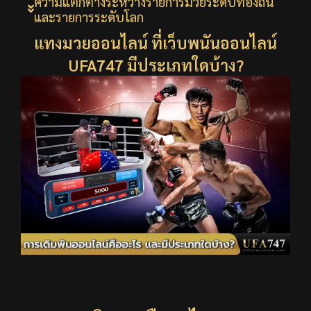
ความแตกต่างระหว่างรายการมวยระดับท้องถิ่น
และรายการระดับโลก
แทงมวยออนไลน์ ที่เว็บพนันออนไลน์
UFA747 มีประเภทใดบ้าง?
แทงมวยออนไลน์ UFA747
คือการวางเดิมพันผ่านระบบ
ออนไลน์ที่ออกแบบมาให้ใช้งานง่าย สะดวก และเข้าถึงได้ทุก
ที่ทุกเวลา แตกต่างจากการเล่นมวยแบบดั้งเดิมที่ต้องเดินทาง