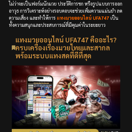
ไม่ว่าจะเป็นฟอร์มนักมวย ประวัติการชก หรือรูปแบบการออก
อาวุธ การวิเคราะห์อย่างรอบคอบจะช่วยเพิ่มความแม่นยำ ลด
ความเสี่ยง และทำให้การ
แทงมวยออนไลน์ UFA747
เป็น
ทั้งความสนุกและประสบการณ์ที่มีคุณค่าในระยะยาว
แทงมวยออนไลน์ UFA747 คืออะไร?
ครบเครื่องเรื่องมวยไทยและสากล
พร้อมระบบแทงสดที่ดีที่สุด