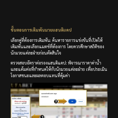
มวยสเต็ป (มวยชุด)
รวมหลายคู่ในบิลเดียว เพื่อเพิ่ม
อัตราผลตอบแทน เหมาะกับสายลุ้นกำไรสูง
มวยพักยก
เดิมพันระหว่างช่วงพักยก เปิดโอกาสให้
ปรับกลยุทธ์ตามรูปเกมจริง
ขั้นตอนการเดิมพันมวยแฮนดิแคป
เลือกคู่ที่ต้องการเดิมพัน: ค้นหารายการแข่งขันที่เปิดให้
R1UFABET
ทายผลแพ้–ชนะในยกแรก เหมาะกับผู้ที่
เดิมพันและเลือกแมตช์ที่ต้องการ โดยควรศึกษาสถิติของ
ชอบมวยเร็ว มวยเปิดเกมไว
นักมวยแต่ละฝ่ายก่อนตัดสินใจ
เดิมพันชนะน็อค (KO / TKO)
ทายว่านักมวยจะชนะ
ตรวจสอบอัตราต่อรองแฮนดิแคป: พิจารณาราคาค่าน้ำ
ด้วยการน็อค เพิ่มความตื่นเต้นและอัตราจ่ายที่น่าสนใจ
และแต้มต่อที่กำหนดให้กับนักมวยแต่ละฝ่าย เพื่อประเมิน
โอกาสชนะและผลตอบแทนที่คุ้มค่า
เดิมพันทายผลผู้ชนะ (Moneyline)
เลือกนักมวยที่
คาดว่าจะชนะโดยไม่ต้องพิจารณาวิธีการจบไฟต์
ด้วยตัวเลือกที่หลากหลายเหล่านี้
แทงมวยออนไลน์ UFA747
ไม่ได้เป็นแค่เรื่องของการเสี่ยงโชค แต่เป็นการผสมผสาน
ระหว่างความรู้ การวิเคราะห์ และจังหวะการตัดสินใจ ผู้เล่น
สามารถเลือกประเภทเดิมพันที่เหมาะกับสไตล์ของตนเอง