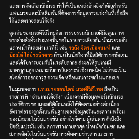
และการคัดเลือกนักมวย ทำให้เป็นแหล่งอ้างอิงสำคัญสำหรับ
แฟนมวยและนักเดิมพันที่ต้องการข้อมูลการแข่งขันที่เชื่อถือ
ได้และตรวจสอบได้จริง
จุดเด่นของมวยดีวิถีไทยคือการรวบรวมนักมวยฝีมือคุณภาพ
จากค่ายดังทั่วประเทศขึ้นชกในรายการเดียวกัน นักมวยระดับ
แถวหน้าที่เคยผ่านเวทีนี้ เช่น
รถถัง จิตรเมืองนนท์
และ
น้องโอ๋ ไก่ย่างห้าดาว
ล้วนเป็นนักกีฬาที่มีสถิติการชกชัดเจน
และได้รับการยอมรับในระดับสากล ส่งผลให้รูปเกมมี
มาตรฐานสูง เหมาะกับการวิเคราะห์เชิงเทคนิค ไม่ว่าจะเป็น
สไตล์การออกอาวุธ ความอึด หรือแผนการชกในแต่ละยก
ในมุมของการ
แทงมวยออนไลน์ มวยดีวิถีไทย
ถือเป็น
รายการที่ “อ่านเกมได้จริง” เนื่องจากมีข้อมูลฟอร์มนักมวย
ประวัติการชก และสถิติย้อนหลังให้ติดตามอย่างต่อเนื่อง
อัตราต่อรองถูกตั้งบนพื้นฐานของข้อมูลจริงและความพร้อม
ของนักมวยในวันแข่งขัน อย่างไรก็ตาม ผู้เล่นควรคำนึงถึง
ปัจจัยแปรผัน เช่น สภาพร่างกายล่าสุด น้ำหนักก่อนชก และ
สภาพจิตใจในวันแข่งขัน การติดตามข่าวสารและการ