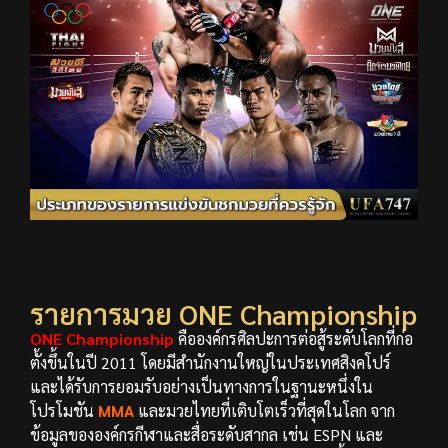
4.ติดตามการเดิมพัน
โดยสามารถตรวจสอบการเดิมพัน ไปที่
“รายการ” และจะแสดงตารางที่ท่านได้ทำการเดิมพันทั้งหมด
สัมผัสประสบการณ์ความมันส์บนสังเวียนผ้าใบที่ไม่ได้มีแค่
ความดุเดือด แต่ยังเต็มไปด้วยเสน่ห์และเอกลักษณ์ที่แตกต่าง
กันไปในแต่ละรายการ การเลือก
แทงมวยออนไลน์
ให้ได้
เปรียบนั้น หัวใจสำคัญคือการทำความเข้าใจบริบทของแต่ละ
รายการมวย ONE Championship
เวที เพราะทุกรายการแข่งขันต่างมีกฎกติกา บรรยากาศ และ
ONE Championship
คือองค์กรศิลปะการต่อสู้ระดับโลกที่ก่อ
สไตล์การชกเฉพาะตัวที่ส่งผลต่อฟอร์มของนักมวยโดยตรง
ตั้งขึ้นในปี 2011 โดยมีสำนักงานใหญ่ในประเทศสิงคโปร์
ตั้งแต่มวยไทยประเพณีที่เน้นชั้นเชิงสุดคลาสสิก ไปจนถึง
และได้รับการยอมรับอย่างเป็นทางการในฐานะหนึ่งใน
รายการระดับโลกที่เน้นความดุดันและเทคโนโลยีสมัยใหม่
โปรโมชัน
MMA
และมวยไทยที่เติบโตเร็วที่สุดในโลก จาก
การเจาะลึกรายละเอียดของศึกต่าง ๆ ไม่เพียงแต่จะช่วยเพิ่ม
ข้อมูลขององค์กรกีฬาและสื่อระดับสากล เช่น ESPN และ
อรรถรสในการรับชม แต่ยังเป็นอาวุธสำคัญที่จะช่วยให้คุณ