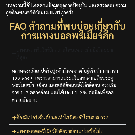
บทความนี้อัปเดตตามข้อมูลฤดูกาลปัจจุบัน และตรวจสอบความ
ถูกต้องของสถิติก่อนเผยแพร่ทุกครั้ง
FAQ คำถามที่พบบ่อยเกี่ยวกับ
เลือกตลาดและวางเดิมพันอย่างมี
การแทงบอลพรีเมียร์ลีก
ระบบ
แทงบอลพรีเมียร์ลีกตลาดไหนเหมาะกับมือใหม่มาก
เลือกเฉพาะตลาดที่ผ่านการวิเคราะห์แล้ว เช่น 1X2, แฮนดิแคป
ที่สุด?
หรือสูงต่ำ หลีกเลี่ยงการวางหลายคู่เกินจำเป็น และกำหนด Unit ต่อ
บิลตามแผน Bankroll ที่วางไว้
ตลาดแฮนดิแคปหรือสูงต่ำมักเหมาะกับผู้เริ่มต้นมากกว่า
1X2 ตรง ๆ เพราะสามารถประเมินจากค่าเฉลี่ยประตู
ฟอร์มเหย้า–เยือน และสถิติย้อนหลังได้ชัดเจน ควรเริ่ม
จาก 1–2 ตลาดก่อน และใช้ Unit 1–3% ต่อบิลเพื่อลด
ความผันผวน
ต้องมีเปอร์เซ็นต์ชนะเท่าไรจึงจะกำไรระยะยาว?
แทงบอลสดพรีเมียร์ลีกดีกว่าก่อนแข่งหรือไม่?