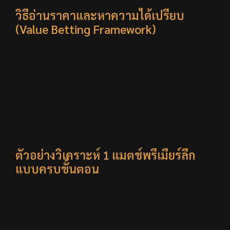
วิธีอ่านราคาและหาความได้เปรียบ
(Value Betting Framework)
ราคาบอลไม่ใช่แค่ตัวเลข แต่คือ “ข้อมูล” ที่สะท้อนความน่า
จะเป็นตามโมเดลของตลาด หากต้องการสร้างกำไรจาก
Value
Betting พรีเมียร์ลีก
นักเดิมพันต้องแปลงอัตราต่อรองเป็น
ความน่าจะเป็น และเปรียบเทียบกับการประเมินของตนเอง
เมื่อราคาที่ตลาดให้สูงกว่าความน่าจะเป็นจริง นั่นคือจุดที่เกิด
Edge ไม่ใช่การทายถูกบ่อยที่สุด แต่คือการเลือกบิลที่มี
Expected Value บวกอย่างสม่ำเสมอ
ราคาเปิดสะท้อนอะไร
ตัวอย่างวิเคราะห์ 1 แมตช์พรีเมียร์ลีก
แบบครบขั้นตอน
ราคาเปิดพรีเมียร์ลีกมักสะท้อน 3 ปัจจัยหลัก
ความน่าจะเป็นตามโมเดลของเจ้ามือ
กรณีศึกษา:
อาร์เซนอล (เหย้า) vs แอสตัน วิลล่า (เยือน)
ตัวอย่างนี้ใช้โครงสร้าง 4 ขั้นตอน เพื่อให้เห็นกระบวนการคิด
ข่าวทีม เช่น ตัวเจ็บหรือโทษแบน
ตั้งแต่ข้อมูลดิบจนถึงการตัดสินใจ โดยไม่อิงความรู้สึกหรือชื่อ
ชั้นทีมเพียงอย่างเดียว