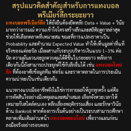
สรุปแนวคิดสำคัญสำหรับการแทงบอล
จำนวนเงินก่อนและหลังทำรายการทุกครั้ง เพื่อลดความผิดพลาด
พรีเมียร์ลีกระยะยาว
และควบคุมงบประมาณได้แม่นยำ
แทงบอลพรีเมียร์ลีก
ให้ยั่งยืนต้องยึดหลัก Data + Value + วินัย
เลือกแทงบอลพรีเมียร์ลีก
มากกว่าอารมณ์ ความเข้าใจโครงสร้างลีกและสถิติฤดูกาลล่าสุด
ไปที่แถบการเลือกราคาค่าน้ำกดไปที่ “เลือกลีค”
ช่วยให้เลือกตลาดที่เหมาะสม ขณะที่การแปลงราคาเป็น
ทำการติ๊ก “DeSelect All” เพื่อเอาเครื่องหมายถูกออกให้
Probability และคำนวณ Expected Value ทำให้เห็นมูลค่าที่แท้
หมด
จริงของแต่ละบิล เมื่อผสานกับระบบบริหารเงินแบบ 1–3% ต่อ
ทำการเลือก "พรีเมียร์ลีก" จากรายการลีกฟุตบอลที่มี
บิล ความผันผวนจะถูกควบคุมได้ดีขึ้นในระยะยาว หลักการ
กดคำว่า “OK” เป็นอันเสร็จสิ้น
เดียวกันนี้ยังสามารถประยุกต์ใช้กับลีกอื่นได้ เช่น
แทงบอลไทย
ลีก
ที่ต้องอาศัยข้อมูลทีม ฟอร์ม และราคาตลาดในการประเมิน
ความน่าจะเป็นเช่นเดียวกัน
แนวทางแบบมืออาชีพจึงไม่ใช่การทายผลให้ถูกทุกครั้ง แต่คือ
การตัดสินใจอย่างมีเหตุผลและสม่ำเสมอ เลือกจังหวะเวลาให้
เหมาะกับสไตล์ตนเอง หลีกเลี่ยงพฤติกรรมเสี่ยง และรักษาวินัย
ด้าน Bankroll หากต้องการเริ่มต้นอย่างเป็นระบบสามารถศึกษา
ตลาดเพิ่มเติมผ่านหน้า
แทงบอลออนไลน์
เพื่อวางแผนก่อน
ลงมือจริงอย่างรอบคอบ