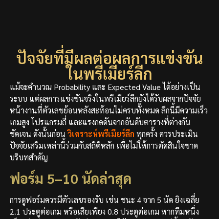
เงินตลาดที่เข้ามาในช่วงแรก
ขั้นที่ 1 วิเคราะห์ฟอร์มล่าสุด
ในเกมพรีเมียร์ลีกที่ทีม Big 6 เจอทีมท้ายตาราง ราคาเปิดอาจ
พิจารณาผลงาน 5 นัดหลังสุด ค่าเฉลี่ยประตู และสถิติเหย้า–
ต่อ 0.75 หรือ 1.0 ลูกตั้งแต่ต้น หากมีข่าวกองหน้าตัวหลักเจ็บ
ปัจจัยที่มีผลต่อผลการแข่งขัน
เยือนของทั้งสองทีม
ราคาสามารถปรับลงทันที การเข้าใจบริบทเฉพาะลีกช่วยให้
ตีความราคาได้แม่นขึ้น
ในพรีเมียร์ลีก
ขั้นที่ 2 วิเคราะห์แนวโน้มสถิติ
แปลงราคาเป็นความน่าจะเป็น
แม้จะคำนวณ Probability และ Expected Value ได้อย่างเป็น
ดูค่าเฉลี่ยประตูรวมและค่า xG เทียบกับค่าเฉลี่ยลีก หากเกม
ระบบ แต่ผลการแข่งขันจริงในพรีเมียร์ลีกยังได้รับผลจากปัจจัย
(Probability)
ของทั้งสองทีมมีแนวโน้มเปิดและสร้างโอกาสยิงคุณภาพสูง
หน้างานที่ตัวเลขย้อนหลังสะท้อนไม่ครบทั้งหมด ลีกนี้มีความเร็ว
ตลาด Over อาจมีน้ำหนักมากขึ้น
เกมสูง โปรแกรมถี่ และแรงกดดันจากอันดับตารางที่ต่างกัน
สูตรพื้นฐาน:
ชัดเจน ดังนั้นก่อน
วิเคราะห์พรีเมียร์ลีก
ทุกครั้ง ควรประเมิน
ขั้นที่ 3 เปรียบเทียบกับราคา
ปัจจัยเสริมเหล่านี้ร่วมกับสถิติหลัก เพื่อไม่ให้การตัดสินใจขาด
Probability = 1 ÷ ราคา
บริบทสำคัญ
แปลงราคาเป็น Probability และคำนวณ Expected Value
ตัวอย่าง หากราคาทีมต่อเปิดที่ 1.80
เพื่อดูว่าราคาตลาดสะท้อนมูลค่าจริงหรือไม่
ฟอร์ม 5–10 นัดล่าสุด
1 ÷ 1.80 = 0.555 หรือ 55.5%
ขั้นที่ 4 ตัดสินใจตามระบบเงินทุน
การดูฟอร์มควรมีตัวเลขรองรับ เช่น ชนะ 4 จาก 5 นัด ยิงเฉลี่ย
หมายความว่า ตลาดประเมินว่าทีมนั้นมีโอกาสชนะประมาณ
2.1 ประตูต่อเกม หรือเสียเพียง 0.8 ประตูต่อเกม หากทีมหนึ่ง
55.5% หากการวิเคราะห์ของคุณประเมินโอกาสสูงกว่านี้อย่าง
ใช้ Unit ตามแผน Bankroll และไม่เพิ่มวงเงินเพราะความ