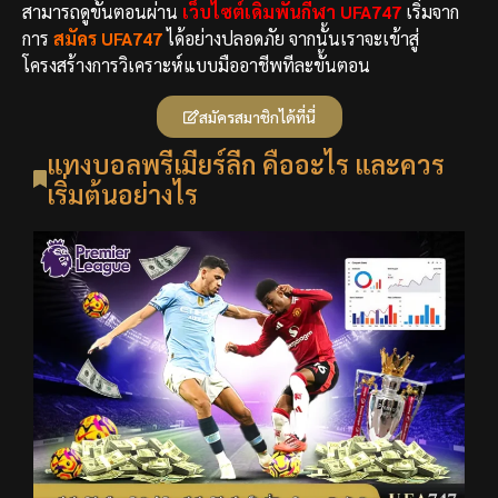
สามารถดูขั้นตอนผ่าน
เว็บไซต์เดิมพันกีฬา UFA747
เริ่มจาก
การ
สมัคร
UFA747
ได้อย่างปลอดภัย จากนั้นเราจะเข้าสู่
โครงสร้างการวิเคราะห์แบบมืออาชีพทีละขั้นตอน
สมัครสมาชิกได้ที่นี่
แทงบอลพรีเมียร์ลีก คืออะไร และควร
เริ่มต้นอย่างไร