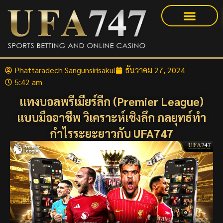
คาสิโนออนไลน์
แทงบาคาร่า
กีฬาออนไลน์
แทงบอลออนไลน์
แทงวอลเลย์บอล
แทงบาสออนไลน์
Phattaradech Sangunsirisakul
ธันวาคม 27, 2024
5:42 am
แทงบอลพรีเมียร์ลีก (Premier League)
แบบมืออาชีพ วิเคราะห์เชิงลึก กลยุทธ์ทำ
กำไรระยะยาวกับ UFA747