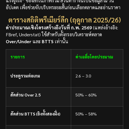
แรงจูงใจ” ของลีกในภาพรวม ส่วนตารางนี้เป็นข้อมูล ณ วัน
อัปเดต เพื่อช่วยจับบริบทระยะสั้นก่อนเลือกตลาดและอ่านราคา
ตารางสถิติพรีเมียร์ลีก (ฤดูกาล 2025/26)
ค่าประมาณเชิงโครงสร้างถึงวันที่ ก.พ. 2569
(แหล่งอ้างอิง:
FBref, Understat) ใช้สำหรับตั้งกรอบวิเคราะห์ตลาด
Over/Under
และ
BTTS
เท่านั้น
รายการ
ค่าเฉลี่ยโดยประมาณ
ประตูรวมต่อเกม
2.6 – 3.0
สัดส่วน Over 2.5
50% – 60%
สัดส่วน BTTS (ยิงทั้งสองฝั่ง)
50% – 58%