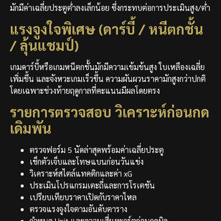
กรอบการประเมินนี้ใช้หลัก Expected Value ซึ่งเป็นแนวคิด
มักมีค่าเฉลี่ยประตูต่ำลงเล็กน้อย ซึ่งกระทบต่อการประเมินสูง/ต่ำ
เดียวกับที่ใช้ในตลาดการเงินและสถิติความน่าจะเป็น โดย
แรงจูงใจพิเศษ (ดาร์บี้ / หนีตกชั้น
สมมติฐานเรื่อง Probability ต้องมีฐานข้อมูลรองรับเสมอ ไม่
ควรประเมินจากความรู้สึก
/ ลุ้นแชมป์)
วิเคราะห์ราคาไหล (Line
เกมดาร์บี้หรือเกมหนีตกชั้นมักมีความเข้มข้นสูง ใบเหลืองเฉลี่ย
Movement Intelligence)
เพิ่มขึ้น และจังหวะเกมเร็วขึ้น ความผันผวนราคามักสูงกว่าปกติ
โดยเฉพาะช่วงท้ายฤดูกาลที่คะแนนมีผลโดยตรง
ราคาบอลไหลพรีเมียร์ลีก
มักเกิดจากข่าวบาดเจ็บ เงินก้อน
รายการตรวจสอบ วิเคราะห์ก่อนกด
ใหญ่จากนักวิเคราะห์มืออาชีพ หรือการปรับสมดุลตลาด หาก
ราคาไหลลงจาก 2.00 เหลือ 1.85 โดยไม่มีข่าวใหม่ อาจ
เดิมพัน
สะท้อน Sharp money เข้า การตามราคาที่ไหลเร็วเกินไปอาจ
ทำให้เสีย Value ดังนั้นควรเปรียบเทียบราคาเปิดกับความน่า
ตรวจฟอร์ม 5 นัดล่าสุดพร้อมค่าเฉลี่ยประตู
จะเป็นที่คุณประเมินเสมอ ไม่ใช่ตามกระแสเพียงอย่างเดียว
เช็กตัวเจ็บและโทษแบนก่อนวันแข่ง
วิเคราะห์สไตล์แทคติกและค่า xG
ประเมินโปรแกรมเตะถี่และการโรเตชัน
เปรียบเทียบราคาเปิดกับราคาไหล
ตรวจแรงจูงใจตามอันดับตาราง
กำหนด Unit และความเสี่ยงพอร์ตก่อนกดบิล