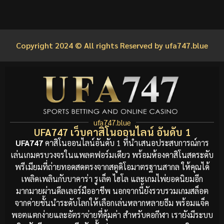
Copyright 2024 © All rights Reserved by ufa747.blue
ตรวจสอบประวัติการเดิมพันและ
ธุรกรรม
ตรวจสอบประวัติทุกครั้งหลังจบแมตช์ เพื่อวิเคราะห์ผลย้อนหลังและ
คำนวณ ROI การทบทวนข้อมูลเหล่านี้ช่วยให้เห็นจุดแข็ง–จุด
ufa747.blue
ปรับปรุงของกลยุทธ์อย่างเป็นรูปธรรม
UFA747 เว็บคาสิโนออนไลน์ อันดับ 1
UFA747
คาสิโนออนไลน์อันดับ 1 ที่นำเสนอประสบการณ์การ
เล่นเกมครบวงจรในแพลตฟอร์มเดียว พร้อมห้องคาสิโนสดระดับ
พรีเมียมที่ถ่ายทอดสดตรงจากสตูดิโอมาตรฐานสากล ให้คุณได้
เพลิดเพลินกับบาคาร่า รูเล็ต ไฮโล และเกมไพ่ยอดนิยมอีก
มากมายผ่านดีลเลอร์มืออาชีพ นอกจากนี้ยังรวบรวมเกมสล็อต
จากค่ายชั้นนำระดับโลกให้เลือกเล่นหลากหลายธีม พร้อมแจ็ค
พอตแตกง่ายและอัตราจ่ายที่คุ้มค่า สำหรับคอกีฬา เรายังมีระบบ