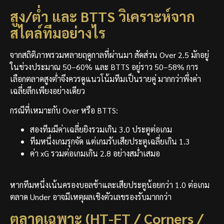
สูง/ต่ำ และ BTTS วิเคราะห์จาก
สไตล์ทีมอย่างไร
จากสถิติภาพรวมหลายฤดูกาลที่ผ่านมา สัดส่วน Over 2.5 มักอยู่
ในช่วงประมาณ 50–60% และ BTTS อยู่ราว 50–58% การ
เลือกตลาดสูงต่ำจึงควรดูแนวโน้มทีมเป็นรายคู่ มากกว่าพึ่งค่า
เฉลี่ยลีกเพียงอย่างเดียว
กรณีที่เหมาะกับ Over หรือ BTTS:
สองทีมมีค่าเฉลี่ยยิงรวมเกิน 3.0 ประตูต่อเกม
ทีมหนึ่งเกมรุกจัด แต่เกมรับเสียประตูเฉลี่ยเกิน 1.3
ค่า xG รวมต่อเกมเกิน 2.8 อย่างสม่ำเสมอ
หากทีมหนึ่งเน้นครองบอลช้าและเสียประตูน้อยกว่า 1.0 ต่อเกม
ตลาด Under อาจมีเหตุผลเชิงตัวเลขรองรับมากกว่า
ตลาดเฉพาะ (HT-FT / Corners /