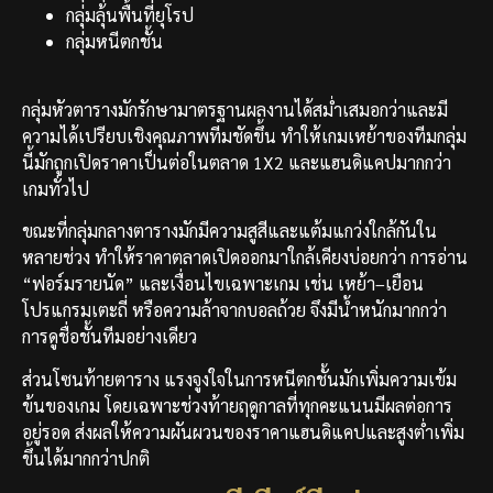
กลุ่มลุ้นพื้นที่ยุโรป
กลุ่มหนีตกชั้น
กลุ่มหัวตารางมักรักษามาตรฐานผลงานได้สม่ำเสมอกว่าและมี
ความได้เปรียบเชิงคุณภาพทีมชัดขึ้น ทำให้เกมเหย้าของทีมกลุ่ม
นี้มักถูกเปิดราคาเป็นต่อในตลาด 1X2 และแฮนดิแคปมากกว่า
เกมทั่วไป
ขณะที่กลุ่มกลางตารางมักมีความสูสีและแต้มแกว่งใกล้กันใน
หลายช่วง ทำให้ราคาตลาดเปิดออกมาใกล้เคียงบ่อยกว่า การอ่าน
“ฟอร์มรายนัด” และเงื่อนไขเฉพาะเกม เช่น เหย้า–เยือน
โปรแกรมเตะถี่ หรือความล้าจากบอลถ้วย จึงมีน้ำหนักมากกว่า
การดูชื่อชั้นทีมอย่างเดียว
ส่วนโซนท้ายตาราง แรงจูงใจในการหนีตกชั้นมักเพิ่มความเข้ม
ข้นของเกม โดยเฉพาะช่วงท้ายฤดูกาลที่ทุกคะแนนมีผลต่อการ
อยู่รอด ส่งผลให้ความผันผวนของราคาแฮนดิแคปและสูงต่ำเพิ่ม
ขึ้นได้มากกว่าปกติ