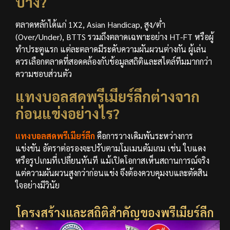
บ้าง?
ตลาดหลักได้แก่ 1X2, Asian Handicap, สูง/ต่ำ
(Over/Under), BTTS รวมถึงตลาดเฉพาะอย่าง HT-FT หรือผู้
ทำประตูแรก แต่ละตลาดมีระดับความผันผวนต่างกัน ผู้เล่น
ควรเลือกตลาดที่สอดคล้องกับข้อมูลสถิติและสไตล์ทีมมากกว่า
ความชอบส่วนตัว
แทงบอลสดพรีเมียร์ลีกต่างจาก
ก่อนแข่งอย่างไร?
แทงบอลสดพรีเมียร์ลีก
คือการวางเดิมพันระหว่างการ
แข่งขัน อัตราต่อรองจะปรับตามโมเมนตัมเกม เช่น ใบแดง
หรือรูปเกมที่เปลี่ยนทันที แม้เปิดโอกาสเห็นสถานการณ์จริง
แต่ความผันผวนสูงกว่าก่อนแข่ง จึงต้องควบคุมงบและตัดสิน
ใจอย่างมีวินัย
โครงสร้างและสถิติสำคัญของพรีเมียร์ลีก