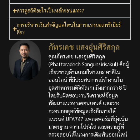
ควรดูสถิติอะไรเป็นหลักก่อนแทง?
การบริหารเงินสำคัญแค่ไหนในการแทงบอลพรีเมียร์
ลีก?
วางเดิมพันบอลพรีเมียร์ลีก
ภัทรเดช แสงอุ่นศิริสกุล
เลือกคู่แข่งขันที่ต้องการเดิมพัน: ค้นหาและเลือกแมตช์ที่คุณ
สนใจ
คุณภัทรเดช แสงอุ่นศิริสกุล
ใส่จำนวนเงินเดิมพัน: ระบุจำนวนเงินที่ต้องการเดิมพัน โดย
(Phattaradech Sangunsirisakul) คือผู้
ควรตั้งงบประมาณให้เหมาะสมและไม่เกินความสามารถ
เชี่ยวชาญด้านเกมกีฬาและ คาสิโน
ยืนยันการเดิมพัน โดยกดไปที่คำว่า “ตกลง”
ออนไลน์ ที่มีประสบการณ์ทำงานใน
อุตสาหกรรมดิจิทัลเกมมิ่งมากกว่า 8 ปี
โดยรับผิดชอบงานวิเคราะห์ข้อมูล
พัฒนาแนวทางคอนเทนต์ และวาง
กรอบกลยุทธ์ข้อมูลเชิงลึกภายใต้
แบรนด์ UFA747 แพลตฟอร์มที่มุ่งเน้น
มาตรฐาน ความโปร่งใส และความรู้ที่
ตรวจสอบได้ในวงการเดิมพันออนไลน์