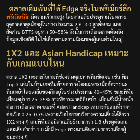
ตลาดเดิมพันที่ให้ Edge จริงในพรีเมียร์ลีก
พรีเมียร์ลีก
มีความเร็วเกมสูง โดยค่าเฉลี่ยประตูรวมในหลาย
ฤดูกาลล่าสุดมักอยู่ในช่วงประมาณ 2.6–3.0 ลูกต่อเกม และ
สัดส่วน BTTS อยู่ราว 50–58% ดังนั้นการเลือกตลาดต้องอิง
ข้อมูลเชิงสถิติ ไม่ใช่เลือกตามความนิยมของผู้เล่นส่วนใหญ่.
1X2 และ Asian Handicap เหมาะ
กับเกมแบบไหน
ตลาด 1X2 เหมาะกับเกมที่ช่องว่างคุณภาพทีมชัดเจน เช่น ทีม
Top 3 เล่นในบ้านเจอทีมท้ายตารางโดยเฉพาะเมื่ออัตราชนะ
ทีมเหย้าโดยเฉลี่ยของลีกอยู่ในช่วงประมาณ 40–45% ขณะที่ทีม
เยือนอยู่ราว 25–35% การพิจารณาสถิติเหย้า–เยือนจึงมีน้ำหนัก
ต่อการเลือกตลาด ขณะที่ Asian Handicap เหมาะกับเกมที่ราคา
ต่อเปิด 0.25–0.75 เพราะเปิดโอกาสบริหารความเสี่ยงได้ดีกว่า
1X2 ตรง ๆ เกมที่ทีมต่อมีค่าเฉลี่ยยิงมากกว่า 1.8 ประตูต่อเกม
และเสียต่ำกว่า 1.0 มักมี Edge ทางแฮนดิแคปมากกว่าเลือกผู้
ชนะตรง ๆ