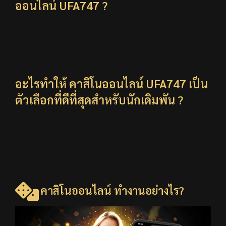
ออนไลน์ UFA747 ?
เมื่ออินเทอร์เน็ตเริ่มแพร่หลาย หนึ่งในผู้บุกเบิกสำคัญคือ
Microgaming
ที่พัฒนาซอฟต์แวร์คาสิโนออนไลน์รายแรก
การเล่นคาสิโนออนไลน์กลายเป็นทางเลือกยอดนิยมในยุค
ๆ และช่วงเวลาเดียวกันประเทศอย่าง Antigua and Barbuda
ปัจจุบันที่เทคโนโลยีมีบทบาทสำคัญในชีวิตประจำวัน ไม่ว่า
ก็ได้ออกกฎหมาย Free Trade & Processing Act เพื่อรองรับ
คุณจะเป็นนักพนันมือใหม่หรือมืออาชีพ การเลือกเล่น
ธุรกิจนี้อย่างถูกต้อง
เว็บไซต์ ยูฟ่าคาสิโน
มาพร้อมกับข้อดีที่น่าสนใจมากมาย
ดังนี้
ตลอดหลายปีที่ผ่านมา คาสิโนออนไลน์ถูกพัฒนาอย่างก้าว
อะไรทำให้ คาสิโนออนไลน์ UFA747 เป็น
กระโดด สิ่งที่โดดเด่นคือ
Live Casino
ที่ถ่ายทอดสดตรงจาก
ความปลอดภัยและความน่าเชื่อถือจากคาสิโนเว็บ
โต๊ะจริง เพิ่มความสมจริงให้กับผู้เล่น อีกทั้งการมาของ
ตัวเลือกที่ดีที่สุดสำหรับนักเดิมพัน ?
ตรง:
UFA747 เว็บคาสิโน
เป็นทางเลือกที่มั่นคง
แอปพลิเคชันมือถือก็ทำให้เข้าถึงง่ายขึ้นกว่าเดิม เกมต่าง ๆ
สำหรับผู้เล่น เพราะให้บริการโดยไม่ผ่านเอเย่นต์ ช่วย
ถ้าพูดถึงเว็บที่ครบเครื่องเรื่อง
คาสิโนออนไลน์
ชื่อของ
ไม่ว่าจะเป็น
สล็อต บาคาร่า
หรือ
รูเล็ต
ก็ถูกออกแบบให้
ลดความกังวลเรื่องการโกงหรือค่าธรรมเนียมแอบแฝง ผู้
UFA747
มักจะติดอยู่ในอันดับต้น ๆ จุดแข็งของที่นี่คือ
ใช้งาน
หลากหลายและสนุกขึ้นเรื่อย ๆ ส่งผลให้ความนิยมเพิ่มขึ้นต่อ
เล่นสามารถทำธุรกรรมทางการเงินได้อย่างรวดเร็ว
ง่าย
ตั้งแต่ขั้นตอนสมัคร ฝาก–ถอนที่รวดเร็ว ไปจนถึงระบบที่
เนื่อง
และได้รับการปกป้องข้อมูลส่วนตัวอย่างปลอดภัย
รองรับทั้งคอมพิวเตอร์และมือถือ ทำให้ผู้เล่นเข้าเล่นได้
นอกจากนี้ยังมีระบบตรวจสอบความยุติธรรมในเกม
สะดวกไม่ว่าจะอยู่ที่ไหน
พูดได้ว่า
UFABET747
คาสิโน
ไม่เพียงเป็นแค่ความบันเทิง
เพื่อให้มั่นใจว่าผู้เล่นทุกคนมีโอกาสชนะอย่างเท่าเทียม
ในยุคดิจิทัล แต่ยังมีบทบาทในการเปลี่ยนแปลงอุตสาหกรรม
นอกจากความสะดวกแล้ว
UFABET747
ยังมี
โปรโมชั่นที่คุ้ม
ประสบการณ์ที่หลากหลายจากเว็บคาสิโน:
เว็บคาสิ
คาสิโนออนไลน์ ทำงานอย่างไร?
การพนันทั่วโลก เพราะมันเชื่อมโยงผู้เล่นกับเกมโปรดผ่าน
ค่า
เช่น โบนัสต้อนรับ โบนัสรายวัน และเครดิตฟรี ที่ช่วยเพิ่ม
โน
มีเกมให้เลือกเล่นมากมาย ตั้งแต่
บาคาร่า
สล็อต รู
เทคโนโลยีทันสมัยอย่างไร้ข้อจำกัด
โอกาสทำกำไรจริง ขณะเดียวกัน ตัวเลือกเกมก็มีให้ครบทุก
เล็ต โป๊กเกอร์
ไปจนถึงเกม
ไฮโล
ที่ถ่ายทอดจากคาสิโน
แนว ไม่ว่าจะเป็น
บาคาร่า รูเล็ต ไฮโล เสือมังกร สล็อต
จริง ผู้เล่นสามารถสัมผัสบรรยากาศเสมือนจริง พร้อมทั้ง