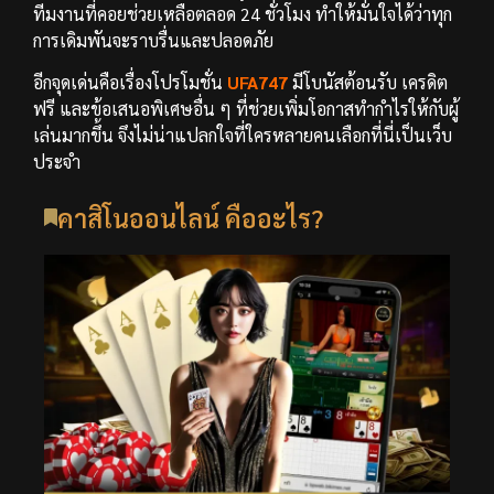
ทีมงานที่คอยช่วยเหลือตลอด 24 ชั่วโมง ทำให้มั่นใจได้ว่าทุก
การเดิมพันจะราบรื่นและปลอดภัย
อีกจุดเด่นคือเรื่องโปรโมชั่น
UFA747
มีโบนัสต้อนรับ เครดิต
ฟรี และข้อเสนอพิเศษอื่น ๆ ที่ช่วยเพิ่มโอกาสทำกำไรให้กับผู้
เล่นมากขึ้น จึงไม่น่าแปลกใจที่ใครหลายคนเลือกที่นี่เป็นเว็บ
ประจำ
คาสิโนออนไลน์ คืออะไร?