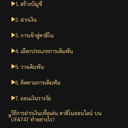
1. สร้างบัญชี
2. ฝากเงิน
3. การเข้าสู่คาสิโน
4. เลือกประเภทการเดิมพัน
5. วางเดิมพัน
6. ติดตามการเดิมพัน
7. ถอนเงินรางวัล
วิธีการฝากเงินเพื่อเล่น คาสิโนออนไลน์ บน
UFA747 ทำอย่างไร?