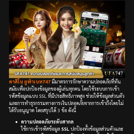
3–2–6) ควรใช้ด้วยวินัยและมี “เพดานขาดทุน” ที่
ชัดเจน
คัดเกมที่อัตราต่อรองดีกว่าเสมอ
สล็อตให้ดูค่า
RTP
และความผันผวน (Volatility) ให้
เข้ากับสไตล์เรา; เกมโต๊ะให้ดู
House Edge
เช่น แบ
ล็คแจ็คกติกาดี ๆ เฮาส์เอจต่ำกว่าเมื่อเล่นถูกกลยุทธ์พื้น
ฐาน
ชนะหรือแพ้คือเรื่องธรรมดา แต่การตัดสินใจที่ดีจะช่วยให้
คุณอยู่เหนือเกม
การเล่นคาสิโนออนไลน์ควรมาพร้อมกับการ
ตัดสินใจที่รอบคอบและกลยุทธ์ที่เหมาะสม เพื่อให้คุณสนุกไป
กับการเดิมพันพร้อมโอกาสที่มากขึ้นในการชนะ!
คาสิโน ยูฟ่าเบท747
มีมาตรการรักษาความปลอดภัยที่ทัน
สมัยเพื่อปกป้องข้อมูลของผู้เล่นทุกคน โดยใช้ระบบการเข้า
รหัสข้อมูลแบบ SSL ที่มีประสิทธิภาพสูง ช่วยให้ข้อมูลส่วนตัว
และการทำธุรกรรมทางการเงินปลอดภัยจากการเข้าถึงโดยไม่
ได้รับอนุญาต โดยสรุปได้ 3 ข้อ ดังนี้
ความปลอดภัยระดับสากล
ใช้การเข้ารหัสข้อมูล
SSL
ปกป้องทั้งข้อมูลส่วนตัวและ