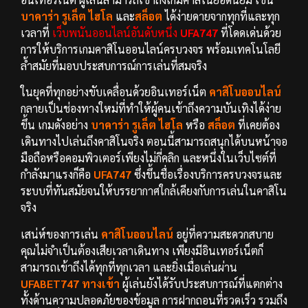
บาคาร่า รูเล็ต ไฮโล
และ
สล็อต
ได้ง่ายดายจากทุกที่และทุก
เวลาที่
เว็บพนันออนไลน์อันดับหนึ่ง
UFA747
ที่โดดเด่นด้วย
การให้บริการเกมคาสิโนออนไลน์ครบวงจร พร้อมเทคโนโลยี
ล้ำสมัยที่มอบประสบการณ์การเล่นที่สมจริง
ในยุคที่ทุกอย่างขับเคลื่อนด้วยอินเทอร์เน็ต
คาสิโนออนไลน์
กลายเป็นช่องทางใหม่ที่ทำให้ผู้คนเข้าถึงความบันเทิงได้ง่าย
ขึ้น เกมดังอย่าง
บาคาร่า รูเล็ต ไฮโล
หรือ
สล็อต
ที่เคยต้อง
เดินทางไปเล่นถึงคาสิโนจริง ตอนนี้สามารถสนุกได้บนหน้าจอ
มือถือหรือคอมพิวเตอร์เพียงไม่กี่คลิก และหนึ่งในเว็บไซต์ที่
กำลังมาแรงก็คือ
UFA747
ซึ่งขึ้นชื่อเรื่องบริการครบวงจรและ
ระบบที่ทันสมัยจนให้บรรยากาศใกล้เคียงกับการเล่นในคาสิโน
จริง
เสน่ห์ของการเล่น
คาสิโนออนไลน์
อยู่ที่ความสะดวกสบาย
คุณไม่จำเป็นต้องเสียเวลาเดินทาง เพียงมีอินเทอร์เน็ตก็
สามารถเข้าถึงได้ทุกที่ทุกเวลา และยิ่งเมื่อเล่นผ่าน
UFABET747 ทางเข้า
ผู้เล่นยังได้รับประสบการณ์ที่แตกต่าง
ทั้งด้านความปลอดภัยของข้อมูล การฝากถอนที่รวดเร็ว รวมถึง