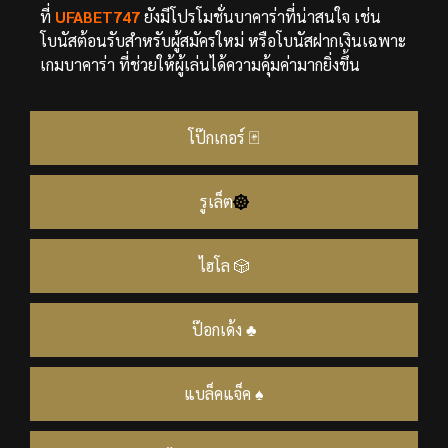
ไฮโล
เกมลูกเต๋าสามลูกที่ผู้เล่นเดิม
สูง, ต่ำ,
ที่
UFABET747
ยังมีโปรโมชั่นบาคาร่าที่น่าสนใจ เช่น
พันผลรวมของแต้มลูกเต๋าหรือ
เต็งเลข,
โบนัสต้อนรับสำหรับผู้สมัครใหม่ หรือโบนัสฝากเงินเฉพาะ
รูปแบบต่าง ๆ
ตอง
เกมบาคาร่า ที่ช่วยให้ผู้เล่นได้ความคุ้มค่ามากยิ่งขึ้น
ป๊อกเด้ง
เกมไพ่ไทยที่คุ้นเคย ใช้ไพ่สอง
ผู้เล่น,
ใบเพื่อรวมแต้มให้ใกล้เคียง 9
เจ้ามือ
โป๊กเกอร์ 🃏
มากที่สุด
แบล็ค
เกมไพ่ที่ต้องรวมแต้มให้ใกล้
ผู้เล่น,
รูเล็ต
แจ็ค
เคียง 21 โดยไม่เกิน ผู้เล่น
เจ้ามือ
สามารถเลือก "จั่ว" หรือ "หยุด"
ได้ตามสถานการณ์
ไฮโล 🎲
ไพ่เสือ
เกมไพ่ที่เล่นง่ายและรวดเร็ว
เสือ,
มังกร
ใช้ไพ่เพียงใบเดียวในการ
มังกร,
ป๊อกเด้ง ♣️
ตัดสินว่าฝั่งเสือหรือมังกรจะมี
เสมอ
แต้มสูงกว่า
แบล็คแจ็ค ♠️
ด้วยตัวเลือกเกมที่หลากหลายและรูปแบบการเดิมพันที่น่า
สนใจ UFA747 พร้อมมอบประสบการณ์คาสิโนออนไลน์ที่ยอด