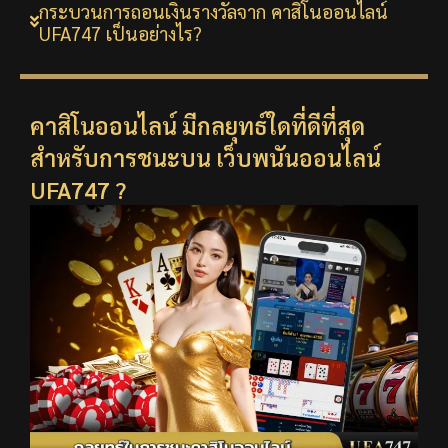
กระบวนการถอนเงินรางวัลจาก คาสิโนออนไลน์
UFA747 เป็นอย่างไร?
คาสิโนออนไลน์ มีกลยุทธ์ใดที่ดีที่สุด
สำหรับการชนะบน เว็บพนันออนไลน์
UFA747 ?