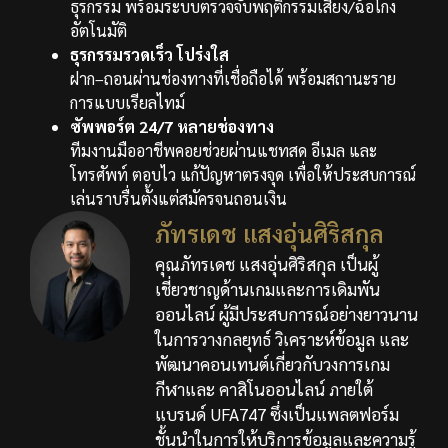
ธุรกรรม พร้อมระบบตรวจจับพฤติกรรมเสี่ยง/ฉ้อโกง
อัตโนมัติ
ธุรกรรมรวดเร็ว โปร่งใส
ฝาก–ถอนผ่านช่องทางที่เชื่อถือได้ พร้อมสถานะราย
การแบบเรียลไทม์
ซัพพอร์ต 24/7 หลายช่องทาง
ทีมงานมืออาชีพคอยช่วยผ่านแชทสด อีเมล และ
โทรศัพท์ ตอบไว แก้ปัญหาตรงจุด เพื่อให้ประสบการณ์
เล่นราบรื่นตั้งแต่สมัครจนถอนเงิน
ภัทรเดช แสงอุ่นศิริสกุล
คุณภัทรเดช แสงอุ่นศิริสกุล เป็นผู้
เชี่ยวชาญด้านเกมและการเดิมพัน
ออนไลน์ ผู้มีประสบการณ์อย่างยาวนาน
ในการวางกลยุทธ์ วิเคราะห์ข้อมูล และ
พัฒนาคอนเทนต์เกี่ยวกับวงการเกม
กีฬาและ คาสิโนออนไลน์ ภายใต้
แบรนด์ UFA747 ซึ่งเป็นแพลตฟอร์ม
ชั้นนำในการให้บริการข้อมูลและความรู้