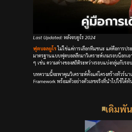
Last Updated: หลังจบยูโร 2024
ฟุตบอลยูโร
ไม่ใช่แค่การเลือกทีมชนะ แต่คือการปร
มาตรฐานแบบฟุตบอลลีกมาวิเคราะห์เกมรอบน็อกเอาต์ ซ
ๆ เช่น ความต่างของสถิติระหว่างรอบแบ่งกลุ่มกับรอบ
บทความนี้จะพาคุณวิเคราะห์ตั้งแต่โครงสร้างทัวร์น
Framework พร้อมตัวอย่างตัวเลขจริงที่นำไปใช้ได้ท
เดิมพั