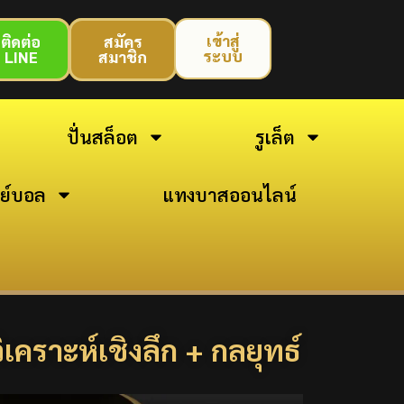
เข้าสู่
ติดต่อ
สมัคร
ระบบ
LINE
สมาชิก
ปั่นสล็อต
รูเล็ต
ย์บอล
แทงบาสออนไลน์
เคราะห์เชิงลึก + กลยุทธ์