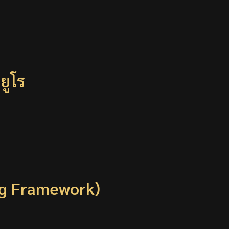
่รอบ 16 ทีมจนถึงรอบชิงชนะเลิศ เกมหลังรอบแบ่งกลุ่ม
ชัดเจน
ยูโร
ีมไหนเก่งกว่า” แต่คือ ตลาดเดิมพันฟุตบอลยูโรใดให้
รเลือกตลาดให้สอดคล้องกับข้อมูลจึงสำคัญกว่าการ
ด้ดี โดยเฉพาะเมื่อทีมเต็งมีค่า xG เฉลี่ยสูงกว่าคู่
ลยูโรที่ราคา -1 ขึ้นไปมีความเสี่ยงสูงขึ้น การเลือก
แรกมาตัดสินรอบท้ายได้
ing Framework)
ตราต่อรองฟุตบอลยูโรสะท้อนความน่าจะเป็นตามมุม
ing ฟุตบอลยูโร