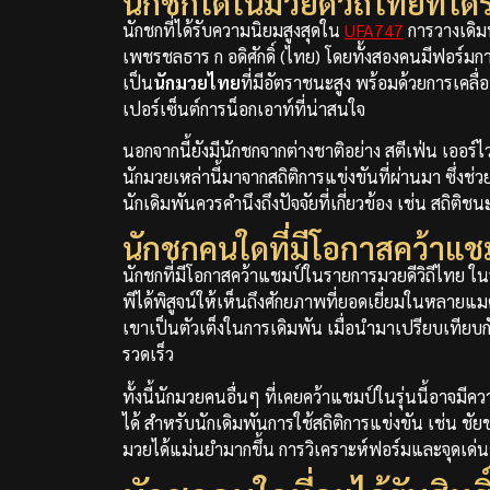
นักชกใดในมวยดีวิถีไทยที่ได
นักชกที่ได้รับความนิยมสูงสุดใน
UFA747
การวางเดิมพ
เพชรชลธาร ก อดิศักดิ์ (ไทย) โดยทั้งสองคนมีฟอร
เป็น
นักมวยไทย
ที่มีอัตราชนะสูง พร้อมด้วยการเคลื
เปอร์เซ็นต์การน็อกเอาท์ที่น่าสนใจ
นอกจากนี้ยังมีนักชกจากต่างชาติอย่าง สตีเฟ่น เอ
นักมวยเหล่านี้มาจากสถิติการแข่งขันที่ผ่านมา ซึ่ง
นักเดิมพันควรคำนึงถึงปัจจัยที่เกี่ยวข้อง เช่น สถ
นักชกคนใดที่มีโอกาสคว้าแชม
นักชกที่มีโอกาสคว้าแชมป์ในรายการมวยดีวิถีไทย ใน
พีได้พิสูจน์ให้เห็นถึงศักยภาพที่ยอดเยี่ยมในหลายแ
เขาเป็นตัวเต็งในการเดิมพัน เมื่อนำมาเปรียบเทียบก
รวดเร็ว
ทั้งนี้นักมวยคนอื่นๆ ที่เคยคว้าแชมป์ในรุ่นนี้อ
ได้ สำหรับนักเดิมพันการใช้สถิติการแข่งขัน เช่น
มวยได้แม่นยำมากขึ้น การวิเคราะห์ฟอร์มและจุดเด่นข