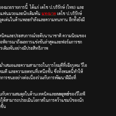
องมวยรายการนี้ ได้แก่ เดโช ป.บริรักษ์ (ไทย) และ
กับแฟนมวยและนักเดิมพัน
แทงมวย
เดโช ป.บริรักษ์
มีจุดเด่นในด้านพละกำลังและความทนทาน อีกทั้งยังมี
องเทคนิคและประสบการณ์ระดับนานาชาติ ความนิยมของ
เมื่อพิจารณาถึงผลการแข่งขันล่าสุดและฟอร์มการชก
การเดิมพันอย่างมีประสิทธิภาพ
ี่สม่ำเสมอและความสามารถในการโจมตีที่เฉียบคม วีไอ
มตี และความอดทนที่เหนือชั้น ซึ่งทั้งหมดนี้ทำให้
กการชนะอย่างต่อเนื่องร่วมกับการพัฒนาฝีมือที่
ทียบกับความสมดุลในด้านเทคนิคและ
กลยุทธ์
ของวีไอพี
ช่วยให้สามารถประเมินโอกาสในการคว้าแชมป์ของนัก
ขึ้น