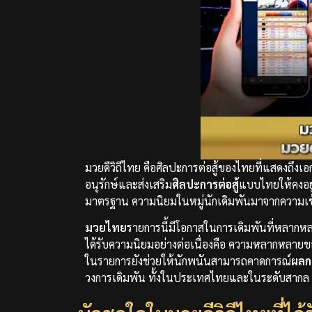
มวยดีวิถีไทย คือศิลปะการต่อสู้ของไทยที่แสดงถึงเ
อนุรักษ์และส่งเสริม
ศิลปะการต่อสู้
แบบไทยให้คงอยู
มาตรฐาน ความนิยมในหมู่นักเดิมพันมาจากความเข้
มวยไทย
รายการนี้มีโอกาสในการเดิมพันที่หลากหลา
ได้รับความนิยมอย่างต่อเนื่องคือ ความหลากหลายของ
ในรายการยังช่วยให้นักพนันสามารถคาดการณ์
ผลก
วงการเดิมพัน ทั้งในประเทศไทยและในระดับสากล