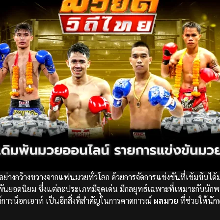
อย่างกว้างขวางจากแฟนมวยทั่วโลก ด้วยการจัดการแข่งขันที่เข้มข้นไ
พันยอดนิยม ซึ่งแต่ละประเภทมีจุดเด่น มีกลยุทธ์เฉพาะที่เหมาะกับนักพน
์การน็อกเอาท์ เป็นอีกสิ่งที่สำคัญในการคาดการณ์
ผลมวย
ที่ช่วยให้น