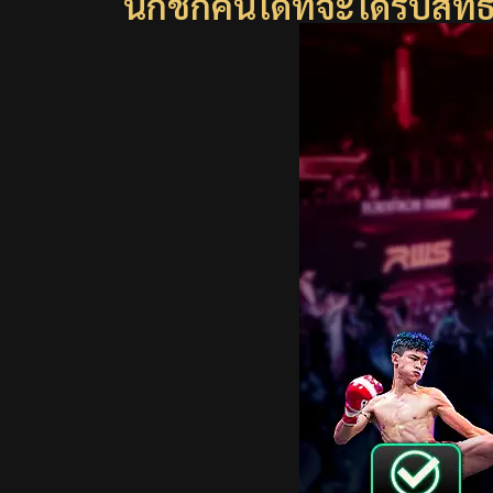
นักชกคนใดที่จะได้รับสิทธิ