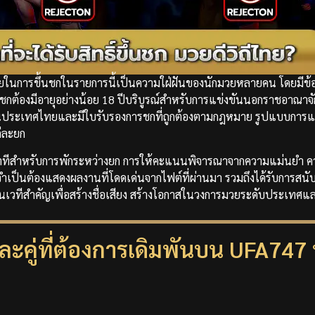
 โดยในการขึ้นชกในรายการนี้เป็นความใฝ่ฝันของนักมวยหลายคน โดยมีข้อก
ต้องมีอายุอย่างน้อย 18 ปีบริบูรณ์สำหรับการแข่งขันนอกราชอาณา
บียนในประเทศไทยและมีใบรับรองการชกที่ถูกต้องตามกฎหมาย รูปแบบกา
่ละยก
นาทีสำหรับการพักระหว่างยก การให้คะแนนพิจารณาจากความแม่นยำ คว
ี้จำเป็นต้องแสดงผลงานที่โดดเด่นจากไฟต์ที่ผ่านมา รวมถึงได้รับการสน
นในเวทีสำคัญเพื่อสร้างชื่อเสียง สร้างโอกาสในวงการมวยระดับประเทศ
 และคู่ที่ต้องการเดิมพันบน UFA747
ี่ไม่ซับซ้อนและเหมาะสำหรับทั้งนักเดิมพันมือใหม่และผู้ที่มีประสบกา