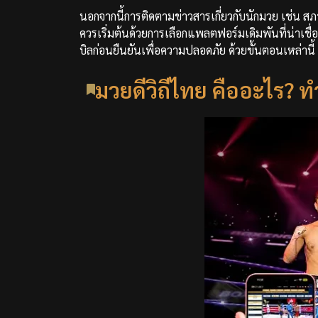
นอกจากนี้การติดตามข่าวสารเกี่ยวกับนักมวย เช่น ส
ควรเริ่มต้นด้วยการเลือกแพลตฟอร์มเดิมพันที่น่าเชื
บิลก่อนยืนยันเพื่อความปลอดภัย ด้วยขั้นตอนเหล่าน
มวยดีวิถีไทย คืออะไร? ท