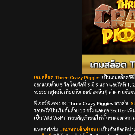
เกมสล็อต Three Crazy Piggies
เป็นเกมสล็อตวิด
ออกแบบด้วย 5 รีล โดยรีลที่ 3 มี 3 แถว และรีลที่ 1
ระยะยาวสูงเมื่อเทียบกับเกมสล็อตอื่นๆ ค่าความผันผ
ฟีเจอร์พิเศษของ
Three Crazy Piggies
จากค่าย
S
รอบฟรีสปินเริ่มต้นด้วย 10 ครั้ง และทุก Scatter เพิ
เป็น Wild Wolf การลบสัญลักษณ์ไพ่ทั้งหมดออกจากวง
แพลตฟอร์ม
UFA747 เข้าสู่ระบบ
เป็นตัวเลือกที่น่า