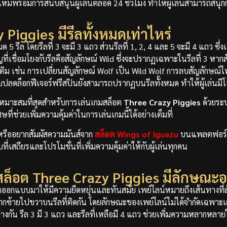
ม่พร้อมการสนับสนุนผู้เล่นตลอด 24 ชั่วโมง ทำให้ผู้เล่นสามารถสนุกกั
Piggies มีรีลทั้งหมดเท่าไหร่
ด 5 รีล โดยรีลที่ 3 จะมี 3 แถว ส่วนรีลที่ 1, 2, 4 และ 5 จะมี 4 แถว ซ
่เชื่อมโยงกับรีลคือสัญลักษณ์ Wild ซึ่งจะปรากฏเฉพาะในรีลที่ 3 หาก
เติม เช่น การเปลี่ยนสัญลักษณ์ Wolf เป็น Wild Wolf การลบสัญลักษณ์ไ
วยปลดล็อกฟีเจอร์ฟรีสปินยังสามารถปรากฏบนรีลทั้งหมด ทำให้ผู้เล่นมีโ
่เหมาะสมที่สุดสำหรับการเล่นเกมสล็อต
Three Crazy Piggies
ด้วยระ
ี่ช่วยเพิ่มความคุ้มค่าในการเล่นเกมนี้ได้อย่างเต็มที่
หรืออยากสัมผัสความมันส์จาก
สล็อต Wings of Iguazu
บนแพลตฟอร์มที
ี่เสถียรและโปรโมชั่นที่เพิ่มความคุ้มค่าให้กับผู้เล่นทุกคน
สล็อต Three Crazy Piggies มีลักษณะอ
กออกแบบมาให้มีความยืดหยุ่นและทันสมัย เพย์ไลน์หมายถึงเส้นทางที่สัญ
นจากซ้ายไปขวาบนรีลที่ติดกัน โดยลักษณะของเพย์ไลน์ไม่ได้จำกัดเฉพาะเส
ัน รีล 3 มี 3 แถว และรีลที่เหลือมี 4 แถว ช่วยเพิ่มความหลากหลายในเ