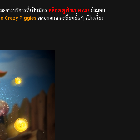
และการบริการที่เป็นมิตร
สล็อต ยูฟ่าเบท747
ยังมอบ
e Crazy Piggies
ตลอดจนเกมสล็อตอื่นๆ เป็นเรื่อง