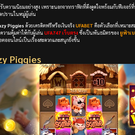
้รับความนิยมอย่างสูง เพราะนอกจากกราฟิกที่ดึงดูดใจพร้อมกับฟีเจอร์ที
รดปรานในหมู่ผู้เล่น
zy Piggies
ด้วยเครดิตฟรีหรือเงินจริง
UFABET
คือตัวเลือกที่เหมาะสม
วามคุ้มค่าให้กับผู้เล่น
UFA747 เว็บตรง
ซึ่งเป็นพันธมิตรของ
ยูฟ่าเ
อตออนไลน์เป็นเรื่องสะดวกและสนุกยิ่งขึ้น
zy Piggies