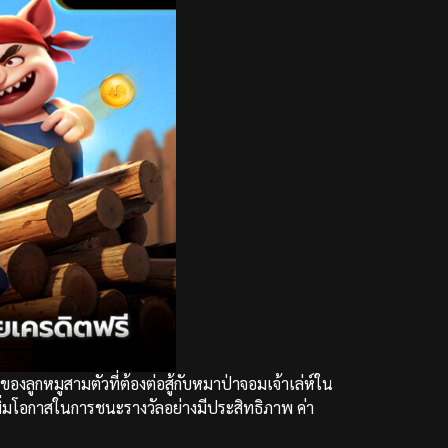
องลูกหมูสามตัวที่ต้องต่อสู้กับหมาป่าจอมเจ้าเล่ห์ใน
พิ่มโอกาสในการชนะรางวัลอย่างมีประสิทธิภาพ ค่า