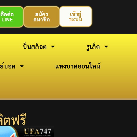
เข้าสู่
ติดต่อ
สมัคร
ระบบ
LINE
สมาชิก
ปั่นสล็อต
รูเล็ต
ย์บอล
แทงบาสออนไลน์
ิตฟรี