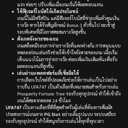
แรก ค่อยๆ ปรับเพิ่มเมื่อเกมเริ่มให้ผลตอบแทน
ใช้ฟีเจอร์โบนัสให้เกิดประโยชน์
เกมนี้ไม่มีฟรีสปิน แต่มีฟีเจอร์โบนัสที่ช่วยเพิ่มตัวคูณเงิน
รางวัล หากได้รับสัญลักษณ์ Bonus 3 ตัวขึ้นไป จะเข้าสู่
รอบพิเศษที่มีโอกาสสะสมรางวัลสูงขึ้น
สังเกตจังหวะของเกม
เกมสล็อตมีรอบการจ่ายรางวัลที่แตกต่างกัน การหมุนแบบ
ทดลองก่อนเล่นจริงช่วยให้เข้าใจจังหวะของเกม เมื่อเริ่ม
เห็นแนวโน้มการจ่ายรางวัล ค่อยเพิ่มเงินเดิมพันเพื่อรับ
ผลตอบแทนที่สูงขึ้น
เล่นผ่านแพลตฟอร์มที่เชื่อถือได้
การเลือกเว็บไซต์ที่ปลอดภัยช่วยให้การเล่นเป็นไปอย่าง
ราบรื่น UFA747 เป็นตัวเลือกที่เหมาะสมสำหรับการเล่น
Prosperity Fortune Tree รองรับทุกอุปกรณ์ ทำให้เข้าถึง
เกมได้สะดวกตลอด 24 ชั่วโมง
UFA747
เป็นทางเลือกที่ดีที่สุดสำหรับผู้เล่นที่ต้องการสัมผัส
ประสบการณ์เกมจาก
PG Slot
อย่างเต็มรูปแบบ ระบบเสถียร
รองรับทุกอุปกรณ์ ทำให้สนุกกับการเล่นได้ทุกที่ทุกเวลา