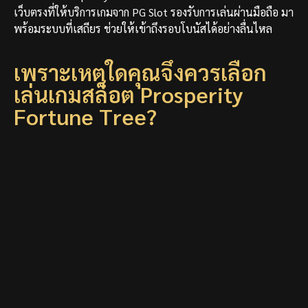
เว็บตรงที่ให้บริการเกมจาก PG Slot รองรับการเล่นผ่านมือถือ มา
พร้อมระบบที่เสถียร ช่วยให้เข้าถึงรอบโบนัสได้อย่างลื่นไหล
เพราะเหตุใดคุณจึงควรเลือก
เล่นเกมสล็อต Prosperity
Fortune Tree?