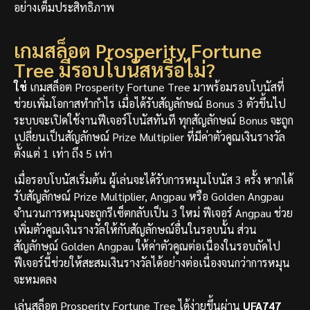
อย่างเต็มประสิทธิภาพ
เกมสล็อต Prosperity Fortune
Tree มีรอบโบนัสหรือไม่?
ใช่
เกมสล็อต Prosperity Fortune Tree มาพร้อมรอบโบนัสที่
ช่วยเพิ่มโอกาสทำกำไร เมื่อได้รับสัญลักษณ์ Bonus 3 ตัวขึ้นไป
ระบบจะเปิดใช้งานฟีเจอร์โบนัสทันที ทุกสัญลักษณ์ Bonus จะถูก
เปลี่ยนเป็นสัญลักษณ์ Prize Multiplier ที่มีค่าตัวคูณเงินรางวัล
ตั้งแต่ 1 เท่า ถึง 5 เท่า
เมื่อรอบโบนัสเริ่มต้น ผู้เล่นจะได้รับการหมุนโบนัส 3 ครั้ง หากได้
รับสัญลักษณ์ Prize Multiplier, Angpau หรือ Golden Angpau
จำนวนการหมุนจะถูกรีเซ็ตกลับเป็น 3 ใหม่ ฟีเจอร์ Angpau ช่วย
เพิ่มตัวคูณเงินรางวัลให้กับสัญลักษณ์อื่นในรอบนั้น ส่วน
สัญลักษณ์ Golden Angpau ให้ค่าตัวคูณต่อเนื่องในรอบถัดไป
ฟีเจอร์นี้ช่วยให้สะสมเงินรางวัลได้อย่างต่อเนื่องจนกว่าการหมุน
จะหมดลง
เล่นสล็อต Prosperity Fortune Tree ได้ง่ายขึ้นผ่าน
UFA747