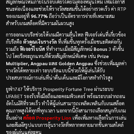
สัญลักษณ์ใหม่ภายในรอบเดียวโดยไม่ต้องหมุนใหม่ เพิ่มโอกาส
ชนะต่อเนื่องและช่วยให้รางวัลสะสมขึ้นได้อย่างรวดเร็ว ค่า RTP
ของเกมอยู่ที่
96.77%
ถือว่าเป็นอัตราการจ่ายที่เหมาะสม
สำหรับเกมสล็อตที่มีความผันผวนสูง
การออกแบบรีลช่วยให้เกมมีความลื่นไหล ฟีเจอร์เด่นที่เกี่ยวข้อง
กับรีลคือ
ตัวคูณเงินรางวัล
ที่เพิ่มขึ้นทุกครั้งเมื่อชนะติดต่อกัน
รวมถึง
ฟีเจอร์โบนัส
ที่ทำงานเมื่อมีสัญลักษณ์
Bonus
3 ตัวขึ้น
ไป โดยรีลจะถูกแทนที่ด้วยสัญลักษณ์พิเศษ เช่น
Prize
Multiplier, Angpau และ Golden Angpau
ซึ่งช่วยเพิ่มมูลค่า
รางวัลได้หลายเท่า ระบบรีลแบบนี้ช่วยให้ผู้เล่นได้รับ
ประสบการณ์การเล่นที่น่าตื่นเต้นและมีโอกาสทำกำไรสูง
ยูฟ่า747 ให้บริการ Prosperity Fortune Tree ผ่านระบบ
UFABET รองรับทั้งมือถือและคอมพิวเตอร์ พร้อมระบบฝากถอน
อัตโนมัติที่รวดเร็ว ทำให้ผู้เล่นสามารถเพลิดเพลินกับเกมสล็อต
คุณภาพสูงได้ทุกที่ทุกเวลา นอกจากนี้ยังสามารถเลือกสนุกกับเกม
อื่นอย่าง
สล็อต Prosperity Lion
เพื่อเพิ่มทางเลือกในการเล่น
และสัมผัสรูปแบบการลุ้นรางวัลที่หลากหลายมากขึ้นตามสไตล์
ของผู้เล่นแต่ละคน