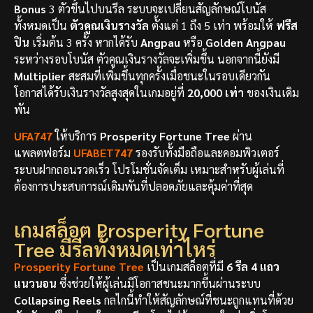
Bonus
3 ตัวขึ้นไปบนรีล ระบบจะเปลี่ยนสัญลักษณ์โบนัส
ทั้งหมดเป็น
ตัวคูณเงินรางวัล
ตั้งแต่ 1 ถึง 5 เท่า พร้อมให้
ฟรีส
ปิน
เริ่มต้น 3 ครั้ง หากได้รับ
Angpau
หรือ
Golden Angpau
ระหว่างรอบโบนัส ตัวคูณเงินรางวัลจะเพิ่มขึ้น นอกจากนี้ยังมี
Multiplier
สะสมที่เพิ่มขึ้นทุกครั้งเมื่อชนะในรอบเดียวกัน
โอกาสได้รับเงินรางวัลสูงสุดในเกมอยู่ที่
20,000 เท่า
ของเงินเดิม
พัน
UFA747
ให้บริการ
Prosperity Fortune Tree
ผ่าน
แพลตฟอร์ม
UFABET747
รองรับทั้งมือถือและคอมพิวเตอร์
ระบบฝากถอนรวดเร็ว โปรโมชั่นจัดเต็ม เหมาะสำหรับผู้เล่นที่
ต้องการประสบการณ์เดิมพันที่ปลอดภัยและคุ้มค่าที่สุด
เกมสล็อต Prosperity Fortune
Tree มีรีลทั้งหมดเท่าไหร่
Prosperity Fortune Tree
เป็นเกมสล็อตที่มี
6 รีล 4 แถว
แนวนอน
ซึ่งช่วยให้ผู้เล่นมีโอกาสชนะมากขึ้นผ่านระบบ
Collapsing Reels
กลไกนี้ทำให้สัญลักษณ์ที่ชนะถูกแทนที่ด้วย