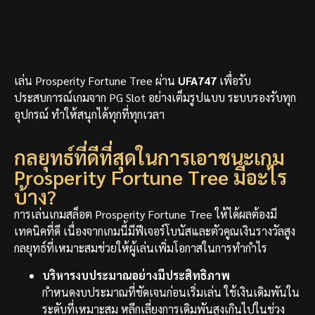
เล่น Prosperity Fortune Tree ผ่าน
UFA747
เพื่อรับ
ประสบการณ์เกมจาก PG Slot อย่างเต็มรูปแบบ ระบบรองรับทุก
อุปกรณ์ ทำให้สนุกได้ทุกที่ทุกเวลา
กลยุทธ์ที่ดีที่สุดในการเอาชนะเกม
Prosperity Fortune Tree มีอะไร
บ้าง?
การเล่นเกมสล็อต Prosperity Fortune Tree ให้ได้ผลต้องมี
เทคนิคที่ดี เนื่องจากเกมนี้มีฟีเจอร์โบนัสและตัวคูณเงินรางวัลสูง
กลยุทธ์ที่เหมาะสมช่วยให้ผู้เล่นเพิ่มโอกาสในการทำกำไร
บริหารงบประมาณอย่างมีประสิทธิภาพ
กำหนดงบประมาณที่ชัดเจนก่อนเริ่มเล่น ใช้เงินเดิมพันใน
ระดับที่เหมาะสม หลีกเลี่ยงการเดิมพันสูงเกินไปในช่วง