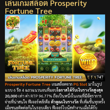
เล่นเกมสล็อต Prosperity
Fortune Tree
Prosperity Fortune Tree
เกมสล็อตจาก
PG Slot
มาในรูป
แบบ 6 รีล 4 แถวแนวนอนที่มอบ
โอกาสได้รับเงินรางวัลสูงสุด
20,000
เท่า ค่า RTP 96.77% ถือเป็นหนึ่งในเกมที่มีอัตราการ
จ่ายที่น่าสนใจ ฟีเจอร์หลักคือ
ตัวคูณเงินรางวัล
ที่เพิ่มขึ้นทุกครั้ง
เมื่อชนะติดต่อกันในรอบเดียว ฟีเจอร์โบนัสทำงานเมื่อได้รับ