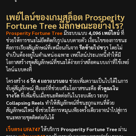
เพย์ไลน์ของเกมสล็อต Prosperity
Fortune Tree มีลักษณะอย่างไร?
Prosperity Fortune Tree
มีระบบแบบ
4,096 เพย์ไลน์
ที่
ช่วยให้การชนะไม่ยึดติดกับรูปแบบตายตัว เงื่อนไขของการชนะ
คือการเรียงสัญลักษณ์ที่เหมือนกันจาก
รีลซ้ายไปขวา
โดยไม่
จำเป็นต้องอยู่ในตำแหน่งเฉพาะ เพย์ไลน์ประเภทนี้ทำให้มี
โอกาสสร้างชุดสัญลักษณ์ที่ชนะได้ง่ายกว่าสล็อตแบบเก่าที่ใช้เพย์
ไลน์แบบคงที่
โครงสร้าง
6 รีล 4 แถวแนวนอน
ช่วยเพิ่มความเป็นไปได้ในการ
จับคู่สัญลักษณ์ ฟีเจอร์ที่ช่วยเสริมโอกาสชนะคือ
ตัวคูณเงิน
รางวัล
ที่เพิ่มขึ้นเมื่อชนะติดต่อกันในรอบเดียว ระบบ
Collapsing Reels
ทำให้สัญลักษณ์ที่ชนะถูกแทนที่ด้วย
สัญลักษณ์ใหม่ ซึ่งช่วยให้การหมุนเพียงครั้งเดียวอาจนำไปสู่การ
ชนะหลายชุดติดต่อกันได้
เว็บตรง UFA747
ให้บริการ
Prosperity Fortune Tree
ผ่าน