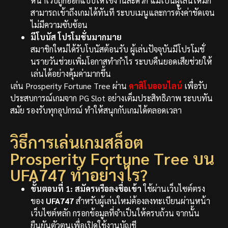
หน้าเว็บถูกออกแบบให้ใช้งานสะดวก แม้เป็นผู้เล่นใหม่ก็
สามารถเข้าถึงเกมได้ทันที ระบบเมนูและการตั้งค่าชัดเจน
ไม่มีความซับซ้อน
มีโบนัส โปรโมชั่นมากมาย
สมาชิกใหม่ได้รับโบนัสต้อนรับ ผู้เล่นปัจจุบันมีโปรโมชั่
นรายวันช่วยเพิ่มโอกาสทำกำไร ระบบคืนยอดเสียช่วยให้
เล่นได้อย่างคุ้มค่ามากขึ้น
เล่น Prosperity Fortune Tree ผ่าน
คาสิโนออนไลน์
เพื่อรับ
ประสบการณ์เกมจาก PG Slot อย่างเต็มประสิทธิภาพ ระบบทัน
สมัย รองรับทุกอุปกรณ์ ทำให้สนุกกับเกมได้ตลอดเวลา
วิธีการเล่นเกมสล็อต
Prosperity Fortune Tree บน
UFA747 ทำอย่างไร?
ขั้นตอนที่ 1: สมัครหรือลงชื่อเข้า
ใช้ผ่านเว็บไซต์ตรง
ของ
UFA747
สำหรับผู้เล่นใหม่ต้องลงทะเบียนผ่านหน้า
เว็บไซต์หลัก กรอกข้อมูลที่จำเป็นให้ครบถ้วน จากนั้น
ยืนยันตัวตนเพื่อเปิดใช้งานบัญชี