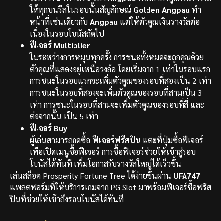
ให้ทุกบนรีลในรอบนั้นสัญลักษณ์
Golden Angpau
ทำ
หน้าที่เช่นเดียวกับ
Angpau
แต่ให้ตัวคูณเงินรางวัลต่อ
เนื่องในรอบโบนัสถัดไป
ฟีเจอร์ Multiplier
ในระหว่างการหมุนทุกครั้ง การชนะทั้งหมดจะถูกคูณด้วย
ตัวคูณที่แสดงอยู่เหนือวงล้อ โดยเริ่มจาก 1 เท่าในรอบแรก
การชนะในรอบแรกจะเพิ่มตัวคูณของรอบที่สองเป็น 2 เท่า
การชนะในรอบที่สองจะเพิ่มตัวคูณของรอบที่สามเป็น 3
เท่า การชนะในรอบที่สามจะเพิ่มตัวคูณของรอบที่สี่ และ
ต่อจากนั้น เป็น 5 เท่า
ฟีเจอร์ Buy
ผู้เล่นสามารถกดซื้อ
ฟีเจอร์ฟรีสปิน
แตะที่ปุ่มซื้อฟีเจอร์
เพื่อเปิดเมนูซื้อฟีเจอร์ การซื้อฟีเจอร์ช่วยให้เข้าสู่รอบ
โบนัสได้ทันที เพิ่มโอกาสรับรางวัลใหญ่ได้เร็วขึ้น
เล่นสล็อต Prosperity Fortune Tree ได้ง่ายขึ้นผ่าน
UFA747
แพลตฟอร์มที่ให้บริการเกมจาก PG Slot มาพร้อมฟีเจอร์ซื้อฟรีส
ปินที่ช่วยให้เข้าถึงรอบโบนัสได้ทันที