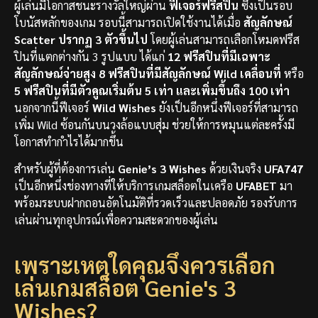
ผู้เล่นมีโอกาสชนะรางวัลใหญ่ผ่าน
ฟีเจอร์ฟรีสปิน
ซึ่งเป็นรอบ
โบนัสหลักของเกม รอบนี้สามารถเปิดใช้งานได้เมื่อ
สัญลักษณ์
Scatter ปรากฏ 3 ตัวขึ้นไป
โดยผู้เล่นสามารถเลือกโหมดฟรีส
ปินที่แตกต่างกัน 3 รูปแบบ ได้แก่
12 ฟรีสปินที่มีเฉพาะ
สัญลักษณ์จ่ายสูง
8 ฟรีสปินที่มีสัญลักษณ์ Wild เคลื่อนที่
หรือ
5 ฟรีสปินที่มีตัวคูณเริ่มต้น 5 เท่า และเพิ่มขึ้นถึง 100 เท่า
นอกจากนี้ฟีเจอร์
Wild Wishes
ยังเป็นอีกหนึ่งฟีเจอร์ที่สามารถ
เพิ่ม Wild ซ้อนกันบนวงล้อแบบสุ่ม ช่วยให้การหมุนแต่ละครั้งมี
โอกาสทำกำไรได้มากขึ้น
สำหรับผู้ที่ต้องการเล่น
Genie’s 3 Wishes
ด้วยเงินจริง
UFA747
เป็นอีกหนึ่งช่องทางที่ให้บริการเกมสล็อตในเครือ
UFABET
มา
พร้อมระบบฝากถอนอัตโนมัติที่รวดเร็วและปลอดภัย รองรับการ
เล่นผ่านทุกอุปกรณ์เพื่อความสะดวกของผู้เล่น
เพราะเหตุใดคุณจึงควรเลือก
เล่นเกมสล็อต Genie's 3
Wishes?