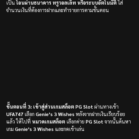
เป็น
โอนผ่านธนาคาร ทรูวอลเล็ท หรือระบบอัตโนมัติ
ใส่
จำนวนเงินที่ต้องการฝากและทำรายการตามขั้นตอน
ขั้นตอนที่ 3: เข้าสู่ส่วนเกมสล็อต
PG Slot
ผ่านทางเข้า
UFA747
เลือก
Genie’s 3 Wishes
หลังจากฝากเงินเรียบร้อย
แล้ว ให้ไปที่
หมวดเกมสล็อต
เลือกค่าย
PG Slot
จากนั้นค้นหา
เกม
Genie’s 3 Wishes
และกดเข้าเล่น