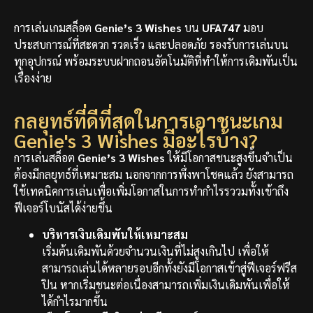
การเล่นเกมสล็อต
Genie’s 3 Wishes
บน
UFA747
มอบ
ประสบการณ์ที่สะดวก รวดเร็ว และปลอดภัย รองรับการเล่นบน
ทุกอุปกรณ์ พร้อมระบบฝากถอนอัตโนมัติที่ทำให้การเดิมพันเป็น
เรื่องง่าย
กลยุทธ์ที่ดีที่สุดในการเอาชนะเกม
Genie's 3 Wishes มีอะไรบ้าง?
การเล่นสล็อต
Genie’s 3 Wishes
ให้มีโอกาสชนะสูงขึ้นจำเป็น
ต้องมีกลยุทธ์ที่เหมาะสม นอกจากการพึ่งพาโชคแล้ว ยังสามารถ
ใช้เทคนิคการเล่นเพื่อเพิ่มโอกาสในการทำกำไรรววมทั้งเข้าถึง
ฟีเจอร์โบนัสได้ง่ายขึ้น
บริหารเงินเดิมพันให้เหมาะสม
เริ่มต้นเดิมพันด้วยจำนวนเงินที่ไม่สูงเกินไป เพื่อให้
สามารถเล่นได้หลายรอบอีกทั้งยังมีโอกาสเข้าสู่ฟีเจอร์ฟรีส
ปิน หากเริ่มชนะต่อเนื่องสามารถเพิ่มเงินเดิมพันเพื่อให้
ได้กำไรมากขึ้น