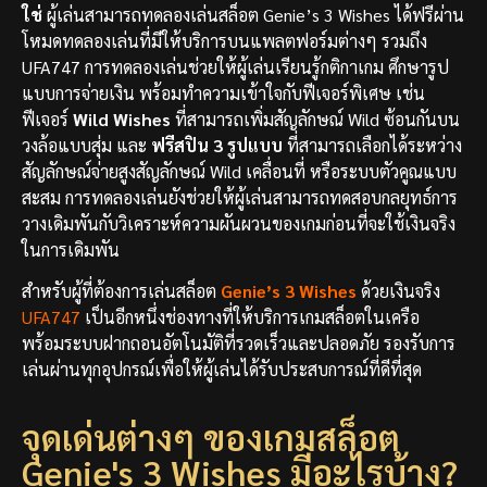
ใช่
ผู้เล่นสามารถทดลองเล่นสล็อต Genie’s 3 Wishes ได้ฟรีผ่าน
โหมดทดลองเล่นที่มีให้บริการบนแพลตฟอร์มต่างๆ รวมถึง
UFA747 การทดลองเล่นช่วยให้ผู้เล่นเรียนรู้กติกาเกม ศึกษารูป
แบบการจ่ายเงิน พร้อมทำความเข้าใจกับฟีเจอร์พิเศษ เช่น
ฟีเจอร์
Wild Wishes
ที่สามารถเพิ่มสัญลักษณ์ Wild ซ้อนกันบน
วงล้อแบบสุ่ม และ
ฟรีสปิน 3 รูปแบบ
ที่สามารถเลือกได้ระหว่าง
สัญลักษณ์จ่ายสูงสัญลักษณ์ Wild เคลื่อนที่ หรือระบบตัวคูณแบบ
สะสม การทดลองเล่นยังช่วยให้ผู้เล่นสามารถทดสอบกลยุทธ์การ
วางเดิมพันกับวิเคราะห์ความผันผวนของเกมก่อนที่จะใช้เงินจริง
ในการเดิมพัน
สำหรับผู้ที่ต้องการเล่นสล็อต
Genie’s 3 Wishes
ด้วยเงินจริง
UFA747
เป็นอีกหนึ่งช่องทางที่ให้บริการเกมสล็อตในเครือ
พร้อมระบบฝากถอนอัตโนมัติที่รวดเร็วและปลอดภัย รองรับการ
เล่นผ่านทุกอุปกรณ์เพื่อให้ผู้เล่นได้รับประสบการณ์ที่ดีที่สุด
จุดเด่นต่างๆ ของเกมสล็อต
Genie's 3 Wishes มีอะไรบ้าง?