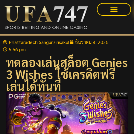
คาสิโนออนไลน์
แทงบาคาร่า
กีฬาออนไลน์
แทงบอลออนไลน์
แทงวอลเลย์บอล
แทงบาสออนไลน์
Phattaradech Sangunsirisakul
ธันวาคม 4, 2025
5:56 pm
ทดลองเล่นสล็อต Genies
3 Wishes ใช้เครดิตฟรี
เล่นได้ทันที