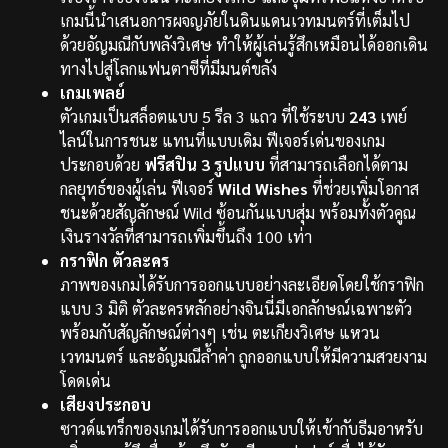
เกมนี้นำเสนอการผจญภัยในดินแดนเวทมนตร์ที่เต็มไป
ด้วยอัญมณีกับพลังวิเศษ ทำให้ผู้เล่นรู้สึกเหมือนได้ออกเดิน
ทางไปสู่โลกแฟนตาซีที่มีมนต์ขลัง
เกมเพลย์
ตัวเกมเป็นสล็อตแบบ 5 รีล 3 แถว ที่ใช้ระบบ
243
เพย์
ไลน์ในการชนะ แทนที่แบบเดิม ฟีเจอร์เด่นของเกม
ประกอบด้วย
ฟรีสปิน 3 รูปแบบ
ที่สามารถเลือกได้ตาม
กลยุทธ์ของผู้เล่น ฟีเจอร์
Wild Wishes
ที่ช่วยเพิ่มโอกาส
ชนะด้วยสัญลักษณ์ Wild ซ้อนกันแบบสุ่ม พร้อมทั้งตัวคูณ
เงินรางวัลที่สามารถเพิ่มขึ้นถึง 100 เท่า
กราฟิก ตัวละคร
ภาพของเกมได้รับการออกแบบอย่างละเอียดโดยใช้กราฟิก
แบบ 3 มิติ ตัวละครหลักอย่างจินนี่มีเอกลักษณ์เฉพาะตัว
พร้อมกับสัญลักษณ์ต่างๆ เช่น ตะเกียงวิเศษ แหวน
เวทมนตร์ และอัญมณีล้ำค่า ถูกออกแบบให้มีความสวยงาม
โดดเด่น
เสียงประกอบ
ซาวด์แทร็กของเกมได้รับการออกแบบให้เข้ากับธีมอาหรับ