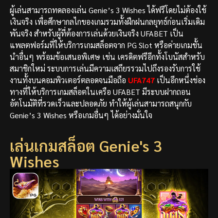
ผู้เล่นสามารถทดลองเล่น Genie’s 3 Wishes ได้ฟรีโดยไม่ต้องใช้
เงินจริง เพื่อศึกษากลไกของเกมรวมทั้งฝึกฝนกลยุทธ์ก่อนเริ่มเดิม
พันจริง สำหรับผู้ที่ต้องการเล่นด้วยเงินจริง UFABET เป็น
แพลตฟอร์มที่ให้บริการเกมสล็อตจาก PG Slot หรือค่ายเกมชั้น
นำอื่นๆ พร้อมข้อเสนอพิเศษ เช่น เครดิตฟรีอีกทั้งโบนัสสำหรับ
สมาชิกใหม่ ระบบการเล่นมีความเสถียรรวมไปถึงรองรับการใช้
งานทั้งบนคอมพิวเตอร์ตลอดจนมือถือ
UFA747
เป็นอีกหนึ่งช่อง
ทางที่ให้บริการเกมสล็อตในเครือ UFABET มีระบบฝากถอน
อัตโนมัติที่รวดเร็วและปลอดภัย ทำให้ผู้เล่นสามารถสนุกกับ
Genie’s 3 Wishes หรือเกมอื่นๆ ได้อย่างมั่นใจ
เล่นเกมสล็อต Genie's 3
Wishes