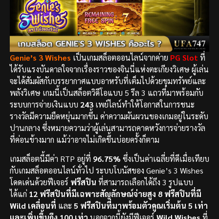
Genie’s 3 Wishes
เป็นเกมสล็อตออนไลน์จากค่าย
PG Slot
ที่
ได้รับแรงบันดาลใจจากเรื่องราวของจินนี่แห่งตะเกียงวิเศษ ผู้เล่น
จะได้สัมผัสกับบรรยากาศแบบอาหรับที่เต็มไปด้วยขุมทรัพย์และ
พลังวิเศษ เกมนี้เป็นสล็อตวิดีโอแบบ 5 รีล 3 แถวที่มาพร้อมกับ
ระบบการจ่ายเงินแบบ
243
เพย์ไลน์ทำให้โอกาสในการชนะ
รางวัลมีความยืดหยุ่นมากขึ้น ค่าความผันผวนของเกมอยู่ในระดับ
ปานกลาง ซึ่งหมายความว่าผู้เล่นสามารถคาดหวังการจ่ายรางวัล
ที่ค่อนข้างมาก แม้ว่าอาจไม่เกิดขึ้นบ่อยครั้งก็ตาม
เกมสล็อตนี้มีค่า RTP อยู่ที่
96.75%
ซึ่งเป็นค่าเฉลี่ยที่ดีเมื่อเทียบ
กับเกมสล็อตออนไลน์ทั่วไป ระบบโบนัสของ Genie’s 3 Wishes
โดดเด่นด้วยฟีเจอร์
ฟรีสปิน
ที่สามารถเลือกได้ถึง 3 รูปแบบ
ได้แก่
12 ฟรีสปินที่มีเฉพาะสัญลักษณ์จ่ายสูง
8 ฟรีสปินที่มี
Wild เคลื่อนที่
และ
5 ฟรีสปินที่มาพร้อมตัวคูณเริ่มต้น 5 เท่า
และเพิ่มขึ้นถึง 100 เท่า
นอกจากนี้ยังมีฟีเจอร์
Wild Wishes
ที่