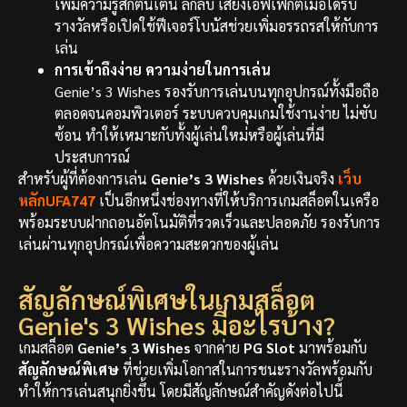
เพิ่มความรู้สึกตื่นเต้น ลึกลับ เสียงเอฟเฟกต์เมื่อได้รับ
รางวัลหรือเปิดใช้ฟีเจอร์โบนัสช่วยเพิ่มอรรถรสให้กับการ
เล่น
การเข้าถึงง่าย ความง่ายในการเล่น
Genie’s 3 Wishes รองรับการเล่นบนทุกอุปกรณ์ทั้งมือถือ
ตลอดจนคอมพิวเตอร์ ระบบควบคุมเกมใช้งานง่าย ไม่ซับ
ซ้อน ทำให้เหมาะกับทั้งผู้เล่นใหม่หรือผู้เล่นที่มี
ประสบการณ์
สำหรับผู้ที่ต้องการเล่น
Genie’s 3 Wishes
ด้วยเงินจริง
เว็บ
หลักUFA747
เป็นอีกหนึ่งช่องทางที่ให้บริการเกมสล็อตในเครือ
พร้อมระบบฝากถอนอัตโนมัติที่รวดเร็วและปลอดภัย รองรับการ
เล่นผ่านทุกอุปกรณ์เพื่อความสะดวกของผู้เล่น
สัญลักษณ์พิเศษในเกมสล็อต
Genie's 3 Wishes มีอะไรบ้าง?
เกมสล็อต
Genie’s 3 Wishes
จากค่าย
PG Slot
มาพร้อมกับ
สัญลักษณ์พิเศษ
ที่ช่วยเพิ่มโอกาสในการชนะรางวัลพร้อมกับ
ทำให้การเล่นสนุกยิ่งขึ้น โดยมีสัญลักษณ์สำคัญดังต่อไปนี้