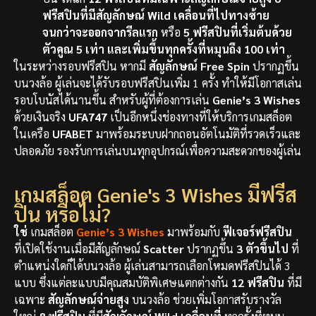
ฟรีสปินที่มีสัญลักษณ์ Wild เคลื่อนที่ไปทางซ้าย
จนกว่าจะออกจากรีลแรก
หรือ
5 ฟรีสปินที่เริ่มต้นด้วย
ตัวคูณ 5 เท่า และเพิ่มขึ้นทุกครั้งที่หมุนถึง 100 เท่า
ในระหว่างรอบฟรีสปิน หากมี
สัญลักษณ์ Free Spin
ปรากฏขึ้น
บนวงล้อ ผู้เล่นจะได้รับรอบฟรีสปินเพิ่ม 1 ครั้ง ทำให้มีโอกาสเล่น
รอบโบนัสได้นานขึ้น สำหรับผู้ที่ต้องการเล่น
Genie’s 3 Wishes
ด้วยเงินจริง
UFA747
เป็นอีกหนึ่งช่องทางที่ให้บริการเกมสล็อต
ในเครือ
UFABET
มาพร้อมระบบฝากถอนอัตโนมัติที่รวดเร็วและ
ปลอดภัย รองรับการเล่นบนทุกอุปกรณ์เพื่อความสะดวกของผู้เล่น
เกมสล็อต Genie's 3 Wishes มีฟรีส
ปิน หรือไม่?
ใช่
เกมสล็อต
Genie’s 3 Wishes
มาพร้อมกับ
ฟีเจอร์ฟรีสปิน
ที่เปิดใช้งานเมื่อมีสัญลักษณ์
Scatter
ปรากฏขึ้น
3 ตัวขึ้นไป
ที่
ตำแหน่งใดก็ได้บนวงล้อ ผู้เล่นสามารถเลือกโหมดฟรีสปินได้ 3
แบบ ซึ่งแต่ละแบบมีคุณสมบัติพิเศษแตกต่างกัน
12 ฟรีสปิน
ที่มี
เฉพาะ
สัญลักษณ์จ่ายสูง
บนวงล้อ ช่วยเพิ่มโอกาสรับรางวัล