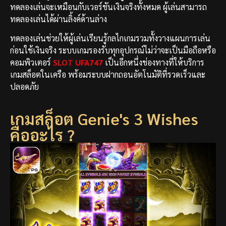
ทดลองเล่นจะเหมือนกับเวอร์ชันเงินจริงทั้งหมด ผู้เล่นสามารถ
ทดลองเล่นได้ผ่านลิ้งค์ด้านล่าง
ทดลองเล่นช่วยให้ผู้เล่นเรียนรู้กลไกเกมรวมทั้งวางแผนการเล่น
ก่อนใช้เงินจริง ระบบเกมรองรับทุกอุปกรณ์ไม่ว่าจะเป็นมือถือหรือ
คอมพิวเตอร์
SLOT
UFA747
เป็นอีกหนึ่งช่องทางที่ให้บริการ
เกมสล็อตในเครือ พร้อมระบบฝากถอนอัตโนมัติที่รวดเร็วและ
ปลอดภัย
เกมสล็อต Genie's 3 Wishes
คืออะไร ?