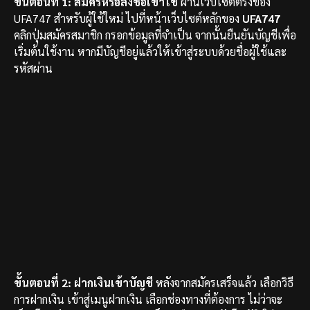
ขั้นตอนที่ 1: สมัครหรือลงชื่อเข้าใช้
ผ่านเว็บไซต์ตรงของ
UFA747 สำหรับผู้ใช้ใหม่ ไปที่หน้าเว็บไซต์หลักของ
UFA747
คลิกปุ่มสมัครสมาชิก กรอกข้อมูลที่จำเป็น จากนั้นยืนยันบัญชีเพื่อ
เริ่มต้นใช้งาน หากมีบัญชีอยู่แล้วให้เข้าสู่ระบบด้วยชื่อผู้ใช้และ
รหัสผ่าน
ขั้นตอนที่ 2: ฝากเงินเข้าบัญชี
หลังจากสมัครเสร็จแล้ว เลือกวิธี
การฝากเงิน เข้าสู่เมนูฝากเงิน เลือกช่องทางที่ต้องการ ไม่ว่าจะ