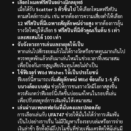
เลือกโหมดฟรีสปินอย่างมีกลยุทธ์
เมื่อได้รับ
Scatter 3 ตัวขึ้นไป
ให้เลือกโหมดฟรีสปิน
ตามสไตล์การเล่น เช่น หากต้องการความเสี่ยงต่ำให้เลือก
12 ฟรีสปินที่มีเฉพาะสัญลักษณ์จ่ายสูง
หากต้องการลุ้น
รางวัลใหญ่ให้เลือก
5 ฟรีสปินที่มีตัวคูณเริ่มต้น 5 เท่า
และสะสมได้ 100 เท่า
จับจังหวะการเล่นและหยุดให้เป็น
หากเล่นไปสักระยะแล้วไม่ได้รางวัลหรือขาดทุนมากเกินไป
ควรหยุดพักแล้วกลับมาเล่นใหม่ในช่วงเวลาที่เหมาะสม
เพื่อป้องกันการสูญเสียเงินทุนโดยไม่จำเป็น
ใช้ฟีเจอร์ Wild Wishes ให้เป็นประโยชน์
ฟีเจอร์นี้สามารถเพิ่ม
สัญลักษณ์
Wild ซ้อนกัน 1-5 ตัว
บนวงล้อแบบสุ่ม
ช่วยให้การชนะรางวัลมีโอกาสสูงขึ้น
ควรสังเกตว่าฟีเจอร์นี้เกิดขึ้นบ่อยแค่ไหนในรอบที่เล่น
เพื่อปรับกลยุทธ์การเดิมพันให้เหมาะสม
เล่นผ่านแพลตฟอร์มที่มั่นคงและปลอดภัย
การเลือกเล่นกับ
UFA747
ช่วยให้มั่นใจได้ว่าการเดิมพัน
เป็นไปอย่างราบรื่น ไม่มีปัญหาเรื่องระบบล่มหรือการจ่าย
เงินล่าช้า อีกทั้งยังมีโปรโมชั่นที่ช่วยเพิ่มเครดิตให้ผู้เล่นมี