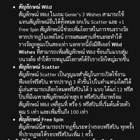
สัญลักษณ์ Wild
สัญลักษณ์ Wild ในเกม Genie’s 3 Wishes สามารถใช้
แทนสัญลักษณ์อื่นได้ทั้งหมด ยกเว้น Scatter และ +1
Free Spin สัญลักษณ์นี้ช่วยเพิ่มโอกาสในการชนะรางวัล
หากปรากฏในเพย์ไลน์ การผสมผสานที่ชนะจะทำให้
รางวัลถูกคูณเป็นสองเท่า นอกจากนี้ยังมีฟีเจอร์
Wild
Wishes
ที่สามารถเพิ่มสัญลักษณ์ Wild ซ้อนกันแบบสุ่ม
บนวงล้อ ทำให้การหมุนมีโอกาสได้รับรางวัลใหญ่มากขึ้น
สัญลักษณ์ Scatter
สัญลักษณ์ Scatter เป็นกุญแจสำคัญในการเปิดใช้งาน
ฟีเจอร์ฟรีสปิน หากปรากฏ 3 ตัวขึ้นไปในตำแหน่งใดก็ได้
ผู้เล่นสามารถเลือกโหมดฟรีสปินได้ 3 แบบ ได้แก่ 12 ฟรีส
ปินที่มีเฉพาะสัญลักษณ์จ่ายสูง 8 ฟรีสปินที่มาพร้อม
สัญลักษณ์ Wild เคลื่อนที่ หรือ 5 ฟรีสปินที่เริ่มต้นด้วยตัว
คูณ 5 เท่า และเพิ่มขึ้นถึง 100 เท่า
สัญลักษณ์ Free Spin
สัญลักษณ์นี้สามารถปรากฏขึ้นระหว่างรอบฟรีสปิน ทุกครั้ง
ที่ปรากฏจะให้รอบฟรีสปินเพิ่ม 1 ครั้ง