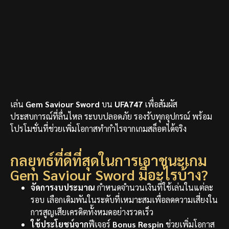
เล่น
Gem Saviour Sword
บน
UFA747
เพื่อสัมผัส
ประสบการณ์ที่ลื่นไหล ระบบปลอดภัย รองรับทุกอุปกรณ์ พร้อม
โปรโมชั่นที่ช่วยเพิ่มโอกาสทำกำไรจากเกมสล็อตได้จริง
กลยุทธ์ที่ดีที่สุดในการเอาชนะเกม
Gem Saviour Sword มีอะไรบ้าง?
จัดการงบประมาณ
กำหนดจำนวนเงินที่ใช้เล่นในแต่ละ
รอบ เลือกเดิมพันในระดับที่เหมาะสมเพื่อลดความเสี่ยงใน
การสูญเสียเครดิตทั้งหมดอย่างรวดเร็ว
ใช้ประโยชน์จาก
ฟีเจอร์
Bonus Respin
ช่วยเพิ่มโอกาส