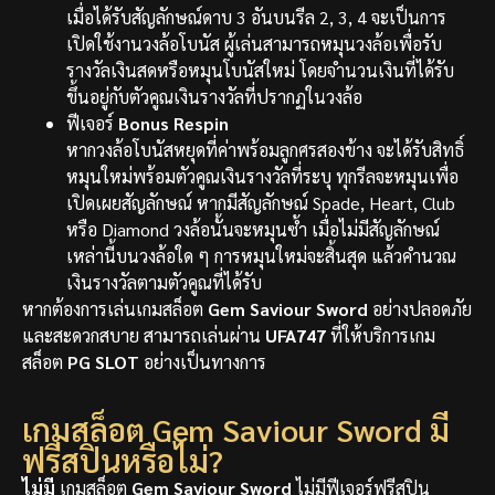
เมื่อได้รับสัญลักษณ์ดาบ 3 อันบนรีล 2, 3, 4 จะเป็นการ
เปิดใช้งานวงล้อโบนัส ผู้เล่นสามารถหมุนวงล้อเพื่อรับ
รางวัลเงินสดหรือหมุนโบนัสใหม่ โดยจำนวนเงินที่ได้รับ
ขึ้นอยู่กับตัวคูณเงินรางวัลที่ปรากฏในวงล้อ​
ฟีเจอร์
Bonus Respin
หากวงล้อโบนัสหยุดที่ค่าพร้อมลูกศรสองข้าง จะได้รับสิทธิ์
หมุนใหม่พร้อมตัวคูณเงินรางวัลที่ระบุ ทุกรีลจะหมุนเพื่อ
เปิดเผยสัญลักษณ์ หากมีสัญลักษณ์ Spade, Heart, Club
หรือ Diamond วงล้อนั้นจะหมุนซ้ำ เมื่อไม่มีสัญลักษณ์
เหล่านี้บนวงล้อใด ๆ การหมุนใหม่จะสิ้นสุด แล้วคำนวณ
เงินรางวัลตามตัวคูณที่ได้รับ​
หากต้องการเล่นเกมสล็อต
Gem Saviour Sword
อย่างปลอดภัย
และสะดวกสบาย สามารถเล่นผ่าน
UFA747
ที่ให้บริการเกม
สล็อต
PG SLOT
อย่างเป็นทางการ
เกมสล็อต Gem Saviour Sword มี
ฟรีสปินหรือไม่?
ไม่มี
เกมสล็อต
Gem Saviour Sword
ไม่มีฟีเจอร์ฟรีสปิน