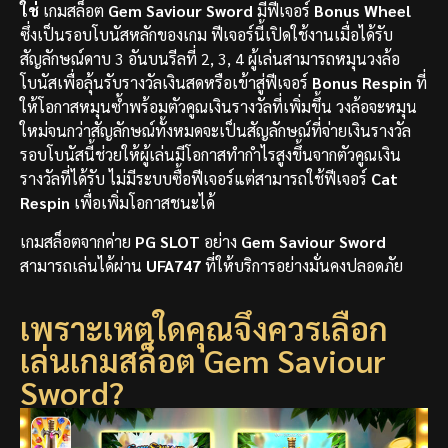
ใช่
เกมสล็อต
Gem Saviour Sword
มีฟีเจอร์
Bonus Wheel
ซึ่งเป็นรอบโบนัสหลักของเกม ฟีเจอร์นี้เปิดใช้งานเมื่อได้รับ
สัญลักษณ์ดาบ 3 อันบนรีลที่ 2, 3, 4 ผู้เล่นสามารถหมุนวงล้อ
โบนัสเพื่อลุ้นรับรางวัลเงินสดหรือเข้าสู่ฟีเจอร์
Bonus Respin
ที่
ให้โอกาสหมุนซ้ำพร้อมตัวคูณเงินรางวัลที่เพิ่มขึ้น วงล้อจะหมุน
ใหม่จนกว่าสัญลักษณ์ทั้งหมดจะเป็นสัญลักษณ์ที่จ่ายเงินรางวัล
รอบโบนัสนี้ช่วยให้ผู้เล่นมีโอกาสทำกำไรสูงขึ้นจากตัวคูณเงิน
รางวัลที่ได้รับ ไม่มีระบบซื้อฟีเจอร์แต่สามารถใช้ฟีเจอร์
Cat
Respin
เพื่อเพิ่มโอกาสชนะได้
เกมสล็อตจากค่าย
PG SLOT
อย่าง
Gem Saviour Sword
สามารถเล่นได้ผ่าน
UFA747
ที่ให้บริการอย่างมั่นคงปลอดภัย
เพราะเหตุใดคุณจึงควรเลือก
เล่นเกมสล็อต Gem Saviour
Sword?