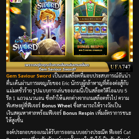
Gem Saviour Sword
เป็นเกมสล็อตที่มอบประสบการณ์อันน่า
ตื่นเต้นผ่านการผจญภัยของ Eric นักรบผู้กล้าหาญที่ต้องต่อสู้กับ
แม่มดชั่วร้าย รูปแบบการเล่นของเกมนี้เป็นสล็อตวิดีโอแบบ 5
รีล 1 แถวแนวนอน ซึ่งทำให้แตกต่างจากเกมสล็อตทั่วไป ความ
พิเศษอยู่ที่ฟีเจอร์
Bonus Wheel
ซึ่งสามารถให้รางวัลเป็น
เงินสดมหาศาลพร้อมฟีเจอร์
Bonus Respin
เพิ่มอัตราการชนะ
ให้สูงขึ้น​
องค์ประกอบของเกมได้รับการออกแบบอย่างประณีต ฟีเจอร์ Cat