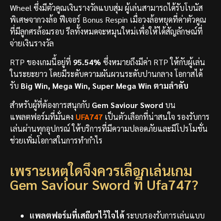
Wheel ซึ่งมีตัวคูณเงินรางวัลแบบสุ่ม ผู้เล่นสามารถได้รับโบนัส
พิเศษจากวงล้อ ฟีเจอร์ Bonus Respin เมื่อวงล้อหยุดที่ค่าตัวคูณ
ที่มีลูกศรล้อมรอบ รีลทั้งหมดจะหมุนใหม่เพื่อให้ได้สัญลักษณ์ที่
จ่ายเงินรางวัล​
RTP ของเกมนี้อยู่ที่
95.54%
ซึ่งหมายถึงมีค่า RTP ให้กับผู้เล่น
ในระยะยาว โดยมีระดับความผันผวนระดับปานกลาง โอกาสได้
รับ
Big Win, Mega Win, Super Mega Win
ตามลำดับ
สำหรับผู้ที่ต้องการสนุกกับ
Gem Saviour Sword
บน
แพลตฟอร์มที่มั่นคง
UFA747
เป็นตัวเลือกที่น่าสนใจ รองรับการ
เล่นผ่านทุกอุปกรณ์ ให้บริการที่มีความปลอดภัยและมีโปรโมชั่น
ช่วยเพิ่มโอกาสในการทำกำไร
เพราะเหตุใดจึงควรเลือกเล่นเกม
Gem Saviour Sword ที่ Ufa747?
แพลตฟอร์มที่เสถียรไว้ใจได้
ระบบรองรับการเล่นแบบ