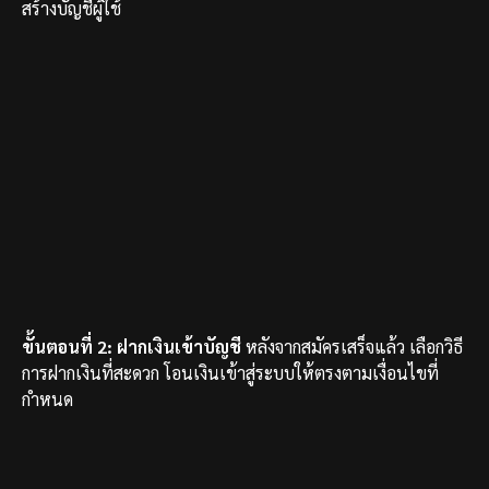
สร้างบัญชีผู้ใช้
ขั้นตอนที่ 2:
ฝากเงินเข้าบัญชี
หลังจากสมัครเสร็จแล้ว เลือกวิธี
การฝากเงินที่สะดวก โอนเงินเข้าสู่ระบบให้ตรงตามเงื่อนไขที่
กำหนด