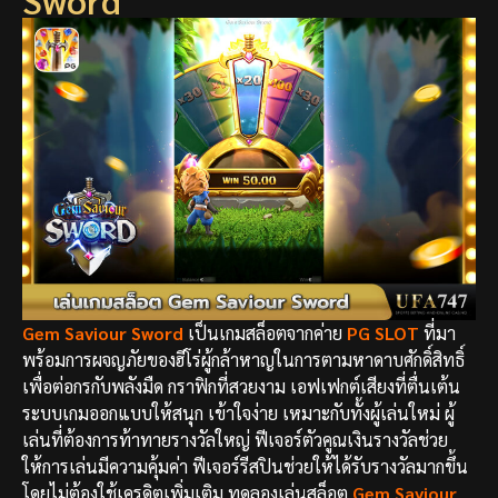
Gem Saviour Sword
เป็นเกมสล็อตจากค่าย
PG SLOT
ที่มา
พร้อมการผจญภัยของฮีโร่ผู้กล้าหาญในการตามหาดาบศักดิ์สิทธิ์
เพื่อต่อกรกับพลังมืด กราฟิกที่สวยงาม เอฟเฟกต์เสียงที่ตื่นเต้น
ระบบเกมออกแบบให้สนุก เข้าใจง่าย เหมาะกับทั้งผู้เล่นใหม่ ผู้
เล่นที่ต้องการท้าทายรางวัลใหญ่ ฟีเจอร์ตัวคูณเงินรางวัลช่วย
ให้การเล่นมีความคุ้มค่า ฟีเจอร์รีสปินช่วยให้ได้รับรางวัลมากขึ้น
โดยไม่ต้องใช้เครดิตเพิ่มเติม ทดลองเล่นสล็อต
Gem Saviour