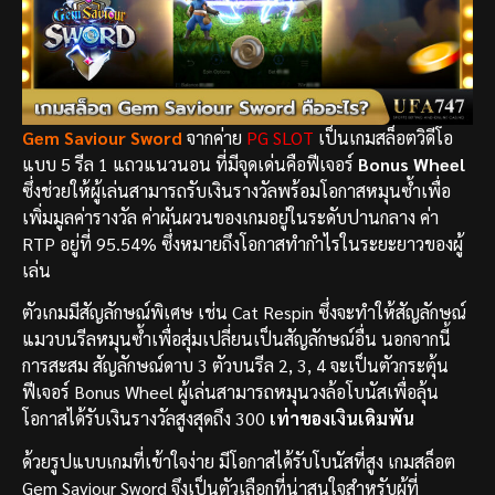
Gem Saviour Sword
จากค่าย
PG SLOT
เป็นเกมสล็อตวิดีโอ
แบบ 5 รีล 1 แถวแนวนอน ที่มีจุดเด่นคือฟีเจอร์
Bonus Wheel
ซึ่งช่วยให้ผู้เล่นสามารถรับเงินรางวัลพร้อมโอกาสหมุนซ้ำเพื่อ
เพิ่มมูลค่ารางวัล ค่าผันผวนของเกมอยู่ในระดับปานกลาง ค่า
RTP อยู่ที่ 95.54% ซึ่งหมายถึงโอกาสทำกำไรในระยะยาวของผู้
เล่น​
ตัวเกมมีสัญลักษณ์พิเศษ เช่น Cat Respin ซึ่งจะทำให้สัญลักษณ์
แมวบนรีลหมุนซ้ำเพื่อสุ่มเปลี่ยนเป็นสัญลักษณ์อื่น นอกจากนี้
การสะสม สัญลักษณ์ดาบ 3 ตัวบนรีล 2, 3, 4 จะเป็นตัวกระตุ้น
ฟีเจอร์ Bonus Wheel ผู้เล่นสามารถหมุนวงล้อโบนัสเพื่อลุ้น
โอกาสได้รับเงินรางวัลสูงสุดถึง 300
เท่าของเงินเดิมพัน
ด้วยรูปแบบเกมที่เข้าใจง่าย มีโอกาสได้รับโบนัสที่สูง เกมสล็อต
Gem Saviour Sword จึงเป็นตัวเลือกที่น่าสนใจสำหรับผู้ที่