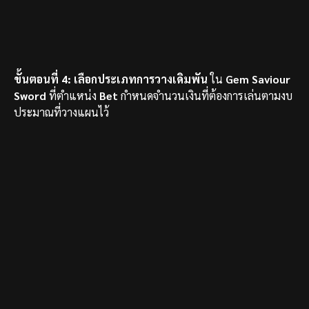
ขั้นตอนที่ 4:
เลือกประเภทการวางเดิมพัน
ใน
Gem Saviour
Sword
ที่ตำแหน่ง
Bet
กำหนดจำนวนเงินที่ต้องการเล่นตามงบ
ประมาณที่วางแผนไว้