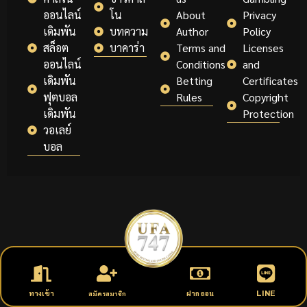
ออนไลน์
โน
About
Privacy
เดิมพัน
บทความ
Author
Policy
สล็อต
บาคาร่า
Terms and
Licenses
ออนไลน์
Conditions
and
เดิมพัน
Betting
Certificates
ฟุตบอล
Rules
Copyright
เดิมพัน
Protection
วอเลย์
บอล
LINE
ทางเข้า
ฝาก ถอน
สมัครสมาชิก