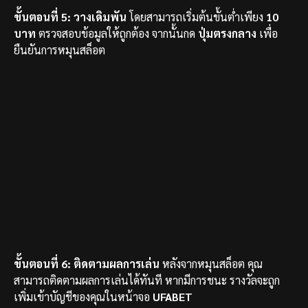
ขั้นตอนที่ 5:
วางเดิมพัน
โดยสามารถเริ่มต้นขั้นต่ำเพียง
10
บาท
ตรวจสอบข้อมูลให้ถูกต้อง จากนั้นกด
ปุ่มตรงกลาง
เพื่อ
ยืนยันการหมุนสล็อต
ขั้นตอนที่ 6:
ติดตามผลการเล่น
หลังจากหมุนสล็อต คุณ
สามารถติดตามผลการเล่นได้ทันที หากมีการชนะ รางวัลจะถูก
เพิ่มเข้าบัญชีของคุณในหน้าจอ
UFABET