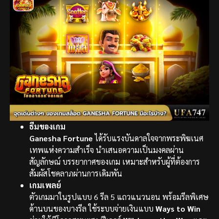
ธีมของเกม
Ganesha Fortune
ได้รับแรงบันดาลใจจากพระพิฆเนศ
เทพแห่งความสำเร็จ นำเสนอความเป็นมงคลผ่าน
สัญลักษณ์ บรรยากาศของเกม เหมาะสำหรับผู้ที่ต้องการ
สัมผัสโชคลาภผ่านการเดิมพัน
เกมเพลย์
ตัวเกมมาในรูปแบบ 6 รีล 5 แถวแนวนอน พร้อมรีลพิเศษ
ด้านบนของบางรีล ใช้ระบบจ่ายเงินแบบ
Ways to Win