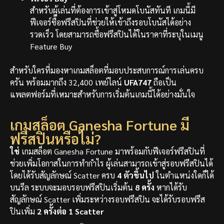
สำหรับผู้เล่นที่ต้องการเข้าสู่โหมดโบนัสทันที เกมนี้มี
ฟีเจอร์ซื้อฟรีสปินที่ช่วยให้เข้าถึงรอบโบนัสได้อย่าง
รวดเร็ว โดยสามารถซื้อฟรีสปินได้ในราคาที่ระบุในเมนู
Feature Buy
สำหรับใครที่มองหาเกมสล็อตที่มอบประสบการณ์การเล่นครบ
ครัน พร้อมมากถึง 32,400 เพย์ไลน์
UFA747
ถือเป็น
แพลตฟอร์มที่เหมาะสำหรับการเริ่มต้นเกมนี้ได้อย่างมั่นใจ
เกมสล็อต Ganesha Fortune มี
ฟรีสปินหรือไม่?
ใช่
เกมสล็อต Ganesha Fortune มาพร้อมกับฟีเจอร์ฟรีสปินที่
ช่วยเพิ่มโอกาสในการทำกำไร ผู้เล่นสามารถเข้าสู่รอบฟรีสปินได้
โดยได้รับสัญลักษณ์ Scatter ครบ
4 ตัวขึ้นไป
ในตำแหน่งใดก็ได้
บนรีล ระบบจะมอบรอบฟรีสปินเริ่มต้น
8 ครั้ง
หากได้รับ
สัญลักษณ์ Scatter เพิ่มระหว่างรอบฟรีสปิน จะได้รับรอบฟรีส
ปินเพิ่ม
2 ครั้งต่อ 1 Scatter