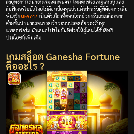
กลยุทธ์การเล่นก่อนเริ่มเดิมพันจริง โหมดนี้ช่วยให้ผู้เล่นคุ้นเคย
กับฟีเจอร์โบนัสโดยไม่ต้องเสี่ยงทุนส่วนตัวสำหรับผู้ที่ต้องการเดิม
พันจริง
UFA747
เป็นตัวเลือกที่ตอบโจทย์ รองรับเกมสล็อตจาก
ค่ายชั้นนำ ฝากถอนรวดเร็ว ระบบปลอดภัย รองรับทุก
แพลตฟอร์ม นำเสนอโปรโมชั่นที่ช่วยให้ผู้เล่นได้รับสิทธิ
ประโยชน์เพิ่มเติม
เกมสล็อต Ganesha Fortune
คืออะไร ?