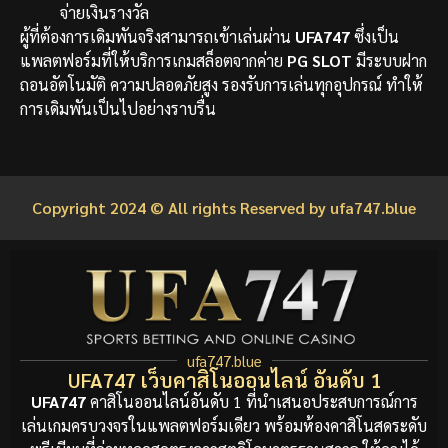
จ่ายเงินรางวัล
ผู้ที่ต้องการเดิมพันจริงสามารถเข้าเล่นผ่าน
UFA747
ซึ่งเป็น
แพลตฟอร์มที่ให้บริการเกมสล็อตจากค่าย
PG SLOT
มีระบบฝาก
ถอนอัตโนมัติ ความปลอดภัยสูง รองรับการเล่นทุกอุปกรณ์ ทำให้
การเดิมพันเป็นไปอย่างราบรื่น
Copyright 2024 © All rights Reserved by ufa747.blue
ufa747.blue
UFA747 เว็บคาสิโนออนไลน์ อันดับ 1
UFA747
คาสิโนออนไลน์อันดับ 1 ที่นำเสนอประสบการณ์การ
เล่นเกมครบวงจรในแพลตฟอร์มเดียว พร้อมห้องคาสิโนสดระดับ