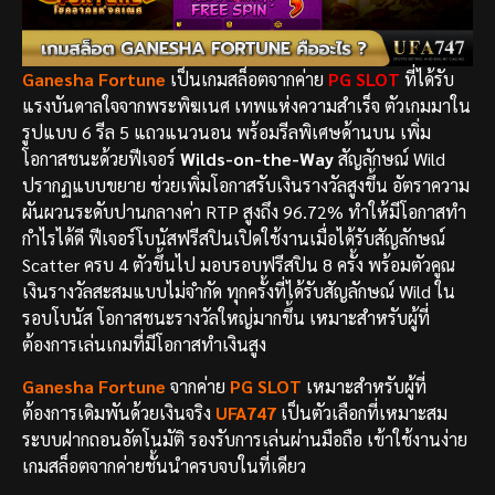
Ganesha Fortune
เป็นเกมสล็อตจากค่าย
PG SLOT
ที่ได้รับ
แรงบันดาลใจจากพระพิฆเนศ เทพแห่งความสำเร็จ ตัวเกมมาใน
รูปแบบ 6 รีล 5 แถวแนวนอน พร้อมรีลพิเศษด้านบน เพิ่ม
โอกาสชนะด้วยฟีเจอร์
Wilds-on-the-Way
สัญลักษณ์ Wild
ปรากฏแบบขยาย ช่วยเพิ่มโอกาสรับเงินรางวัลสูงขึ้น อัตราความ
ผันผวนระดับปานกลางค่า RTP สูงถึง 96.72% ทำให้มีโอกาสทำ
กำไรได้ดี ฟีเจอร์โบนัสฟรีสปินเปิดใช้งานเมื่อได้รับสัญลักษณ์
Scatter ครบ 4 ตัวขึ้นไป มอบรอบฟรีสปิน 8 ครั้ง พร้อมตัวคูณ
เงินรางวัลสะสมแบบไม่จำกัด ทุกครั้งที่ได้รับสัญลักษณ์ Wild ใน
รอบโบนัส โอกาสชนะรางวัลใหญ่มากขึ้น เหมาะสำหรับผู้ที่
ต้องการเล่นเกมที่มีโอกาสทำเงินสูง
Ganesha Fortune
จากค่าย
PG SLOT
เหมาะสำหรับผู้ที่
ต้องการเดิมพันด้วยเงินจริง
UFA747
เป็นตัวเลือกที่เหมาะสม
ระบบฝากถอนอัตโนมัติ รองรับการเล่นผ่านมือถือ เข้าใช้งานง่าย
เกมสล็อตจากค่ายชั้นนำครบจบในที่เดียว