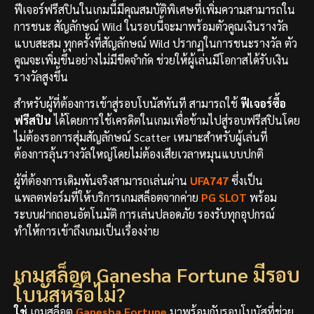
ฟีเจอร์ฟรีสปินในเกมนี้มีคุณสมบัติพิเศษที่เพิ่มความสามารถใน
การชนะ สัญลักษณ์ Wild ในรอบนี้จะมาพร้อมตัวคูณเงินรางวัล
แบบสะสม ทุกครั้งที่สัญลักษณ์ Wild ปรากฏในการชนะรางวัล ตัว
คูณจะเพิ่มขึ้นอย่างไม่มีขีดจำกัด ช่วยให้ผู้เล่นมีโอกาสได้รับเงิน
รางวัลสูงขึ้น
สำหรับผู้ที่ต้องการเข้าสู่รอบโบนัสทันที สามารถใช้
ฟีเจอร์ซื้อ
ฟรีสปิน
ได้โดยการใช้เครดิตในเกมเพื่อข้ามไปสู่รอบฟรีสปินโดย
ไม่ต้องรอการสุ่มสัญลักษณ์ Scatter เหมาะสำหรับผู้เล่นที่
ต้องการลุ้นรางวัลใหญ่โดยไม่ต้องเสียเวลาหมุนแบบปกติ
ผู้ที่ต้องการเดิมพันจริงสามารถเล่นผ่าน
UFA747
ซึ่งเป็น
แพลตฟอร์มที่ให้บริการเกมสล็อตจากค่าย
PG SLOT
พร้อม
ระบบฝากถอนอัตโนมัติ การเล่นปลอดภัย รองรับทุกอุปกรณ์
ทำให้การเข้าถึงเกมเป็นเรื่องง่าย
เกมสล็อต Ganesha Fortune มีรอบ
โบนัสหรือไม่?
ใช่
เกมสล็อต
Ganesha Fortune
มาพร้อมกับรอบโบนัสที่ช่วย