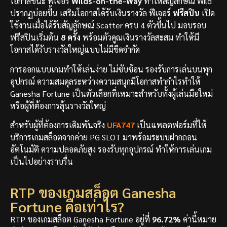
โอกาสชนะ ฟีเจอร์
Wilds-on-the-Way
ทำให้สัญลักษณ์ Wild
ปรากฏบ่อยขึ้น เสริมโอกาสได้รับเงินรางวัล ฟีเจอร์
ฟรีสปิน
เปิด
ใช้งานเมื่อได้รับสัญลักษณ์ Scatter ครบ 4 ตัวขึ้นไป มอบรอบ
ฟรีสปินเริ่มต้น
8 ครั้ง
พร้อมตัวคูณเงินรางวัลสะสม ทำให้มี
โอกาสได้รับรางวัลใหญ่แบบไม่มีขีดจำกัด
การออกแบบเกมทำให้เล่นง่าย ไม่ซับซ้อน รองรับการเล่นบนทุก
อุปกรณ์ ความสมดุลระหว่างความสนุกมีโอกาสทำกำไรทำให้
Ganesha Fortune เป็นตัวเลือกที่เหมาะสำหรับทั้งผู้เล่นมือใหม่
หรือผู้ที่ต้องการลุ้นรางวัลใหญ่
สำหรับผู้ที่ต้องการเดิมพันจริง
UFA747
เป็นแพลตฟอร์มที่ให้
บริการเกมสล็อตจากค่าย PG SLOT มาพร้อมระบบฝากถอน
อัตโนมัติ ความปลอดภัยสูง รองรับทุกอุปกรณ์ ทำให้การเล่นเกม
เป็นไปอย่างราบรื่น
RTP ของเกมสล็อต Ganesha
Fortune คือเท่าไร?
RTP ของเกมสล็อต Ganesha Fortune อยู่ที่
96.72%
ค่านี้หมาย