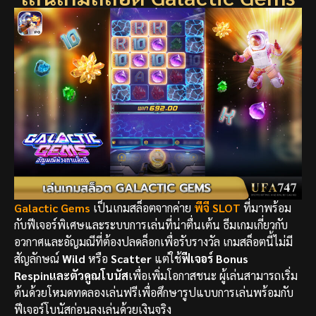
Galactic Gems
เป็นเกมสล็อตจากค่าย
พีจี
SLOT
ที่มาพร้อม
กับฟีเจอร์พิเศษและระบบการเล่นที่น่าตื่นเต้น ธีมเกมเกี่ยวกับ
อวกาศและอัญมณีที่ต้องปลดล็อกเพื่อรับรางวัล เกมสล็อตนี้ไม่มี
สัญลักษณ์
Wild
หรือ
Scatter
แต่ใช้
ฟีเจอร์ Bonus
Respinและตัวคูณโบนัส
เพื่อเพิ่มโอกาสชนะ ผู้เล่นสามารถเริ่ม
ต้นด้วยโหมดทดลองเล่นฟรีเพื่อศึกษารูปแบบการเล่นพร้อมกับ
ฟีเจอร์โบนัสก่อนลงเล่นด้วยเงินจริง