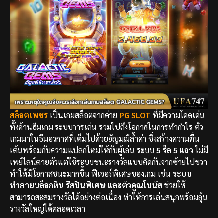
สล็อตเพชร
เป็นเกมสล็อตจากค่าย
PG SLOT
ที่มีความโดดเด่น
ทั้งด้านธีมเกม ระบบการเล่น รวมไปถึงโอกาสในการทำกำไร ตัว
เกมมาในธีมอวกาศที่เต็มไปด้วยอัญมณีล้ำค่า ซึ่งสร้างความตื่น
เต้นพร้อมกับความแปลกใหม่ให้กับผู้เล่น ระบบ
5 รีล 5 แถว
ไม่มี
เพย์ไลน์ตายตัวแต่ใช้ระบบชนะรางวัลแบบติดกันจากซ้ายไปขวา
ทำให้มีโอกาสชนะมากขึ้น ฟีเจอร์พิเศษของเกม เช่น
ระบบ
ทำลายบล็อกหิน รีสปินพิเศษ และตัวคูณโบนัส
ช่วยให้
สามารถสะสมรางวัลได้อย่างต่อเนื่อง ทำให้การเล่นสนุกพร้อมลุ้น
รางวัลใหญ่ได้ตลอดเวลา