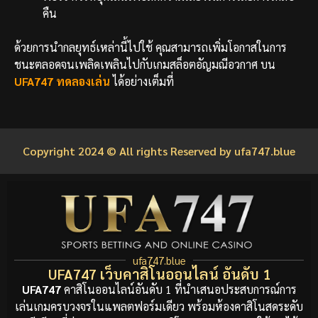
คืน
ด้วยการนำกลยุทธ์เหล่านี้ไปใช้ คุณสามารถเพิ่มโอกาสในการ
ชนะตลอดจนเพลิดเพลินไปกับเกมสล็อตอัญมณีอวกาศ
บน
UFA747 ทดลองเล่น
ได้อย่างเต็มที่
Copyright 2024 © All rights Reserved by ufa747.blue
ufa747.blue
UFA747 เว็บคาสิโนออนไลน์ อันดับ 1
UFA747
คาสิโนออนไลน์อันดับ 1 ที่นำเสนอประสบการณ์การ
เล่นเกมครบวงจรในแพลตฟอร์มเดียว พร้อมห้องคาสิโนสดระดับ