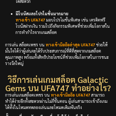
ได้สะดวก
มีโบนัสและโปรโมชั่นมากมาย
ทางเข้า UFA747
มอบโปรโมชั่นพิเศษ เช่น เครดิตฟรี
โบนัสฝากเงิน รวมไปถึงกิจกรรมพิเศษที่ช่วยเพิ่มโอกาสใน
การทำกำไรจากเกมสล็อต
การเล่น สล็อตเพชร
บน
ทางเข้ามือถือล่าสุด
UFA747
ช่วยให้
มั่นใจได้ว่าผู้เล่นจะได้รับประสบการณ์ที่ดีที่สุดจากเกมสล็อต
คุณภาพสูง พร้อมทั้งสิทธิประโยชน์ที่ช่วยเพิ่มโอกาสในการชนะ
รางวัลใหญ่
วิธีการเล่นเกมสล็อต Galactic
Gems บน UFA747 ทำอย่างไร?
การเล่นเกมสล็อตเพชร
บน
ทางเข้ามือถือ
UFA747
สามารถ
ทำได้ง่ายอีกทั้งสะดวกผ่านไม่กี่ขั้นตอน ผู้เล่นสามารถเข้าถึงเกม
ได้ทั้งในโหมดทดลองเล่นและโหมดเดิมพันจริง