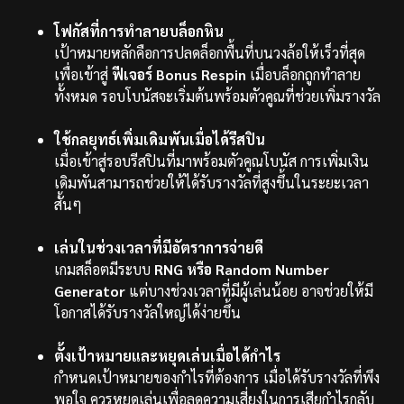
โฟกัสที่การทำลายบล็อกหิน
เป้าหมายหลักคือการปลดล็อกพื้นที่บนวงล้อให้เร็วที่สุด
เพื่อเข้าสู่
ฟีเจอร์ Bonus Respin
เมื่อบล็อกถูกทำลาย
ทั้งหมด รอบโบนัสจะเริ่มต้นพร้อมตัวคูณที่ช่วยเพิ่มรางวัล
ใช้กลยุทธ์เพิ่มเดิมพันเมื่อได้รีสปิน
เมื่อเข้าสู่รอบรีสปินที่มาพร้อมตัวคูณโบนัส การเพิ่มเงิน
เดิมพันสามารถช่วยให้ได้รับรางวัลที่สูงขึ้นในระยะเวลา
สั้นๆ
เล่นในช่วงเวลาที่มีอัตราการจ่ายดี
เกมสล็อตมีระบบ
RNG หรือ Random Number
Generator
แต่บางช่วงเวลาที่มีผู้เล่นน้อย อาจช่วยให้มี
โอกาสได้รับรางวัลใหญ่ได้ง่ายขึ้น
ตั้งเป้าหมายและหยุดเล่นเมื่อได้กำไร
กำหนดเป้าหมายของกำไรที่ต้องการ เมื่อได้รับรางวัลที่พึง
พอใจ ควรหยุดเล่นเพื่อลดความเสี่ยงในการเสียกำไรกลับ