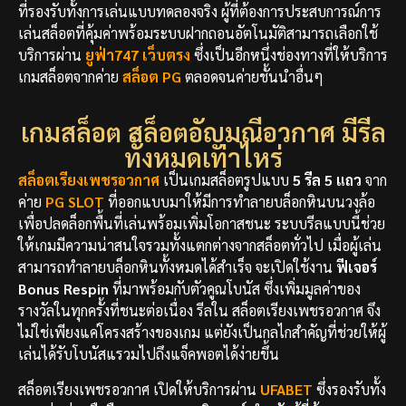
ที่รองรับทั้งการเล่นแบบทดลองจริง ผู้ที่ต้องการประสบการณ์การ
เล่นสล็อตที่คุ้มค่าพร้อมระบบฝากถอนอัตโนมัติสามารถเลือกใช้
บริการผ่าน
ยูฟ่า
747 เว็บตรง
ซึ่งเป็นอีกหนึ่งช่องทางที่ให้บริการ
เกมสล็อตจากค่าย
สล็อต
PG
ตลอดจนค่ายชั้นนำอื่นๆ
เกมสล็อต สล็อตอัญมณีอวกาศ มีรีล
ทั้งหมดเท่าไหร่
สล็อตเรียงเพชรอวกาศ
เป็นเกมสล็อตรูปแบบ
5 รีล 5 แถว
จาก
ค่าย
PG SLOT
ที่ออกแบบมาให้มีการทำลายบล็อกหินบนวงล้อ
เพื่อปลดล็อกพื้นที่เล่นพร้อมเพิ่มโอกาสชนะ ระบบรีลแบบนี้ช่วย
ให้เกมมีความน่าสนใจรวมทั้งแตกต่างจากสล็อตทั่วไป เมื่อผู้เล่น
สามารถทำลายบล็อกหินทั้งหมดได้สำเร็จ จะเปิดใช้งาน
ฟีเจอร์
Bonus Respin
ที่มาพร้อมกับตัวคูณโบนัส ซึ่งเพิ่มมูลค่าของ
รางวัลในทุกครั้งที่ชนะต่อเนื่อง รีลใน สล็อตเรียงเพชรอวกาศ
จึง
ไม่ใช่เพียงแค่โครงสร้างของเกม แต่ยังเป็นกลไกสำคัญที่ช่วยให้ผู้
เล่นได้รับโบนัสแรวมไปถึงแจ็คพอตได้ง่ายขึ้น
สล็อตเรียงเพชรอวกาศ เปิดให้บริการผ่าน
UFABET
ซึ่งรองรับทั้ง