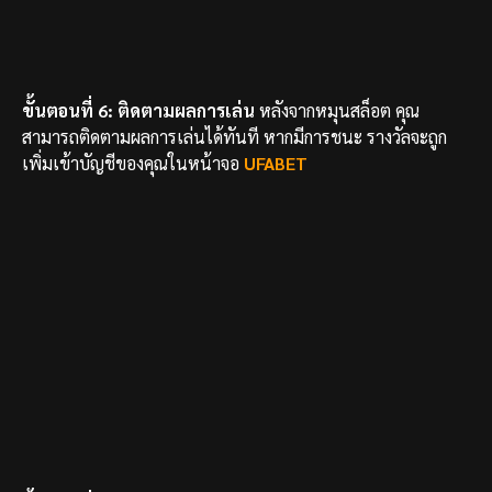
ขั้นตอนที่ 6: ติดตามผลการเล่น
หลังจากหมุนสล็อต คุณ
สามารถติดตามผลการเล่นได้ทันที หากมีการชนะ รางวัลจะถูก
เพิ่มเข้าบัญชีของคุณในหน้าจอ
UFABET