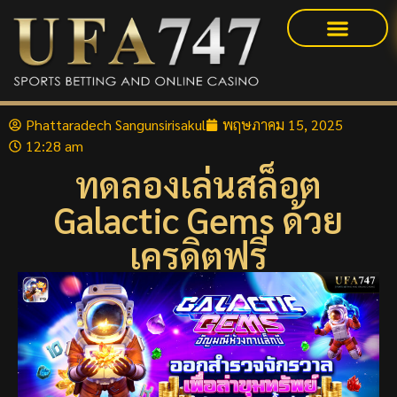
คาสิโนออนไลน์
แทงบาคาร่า
กีฬาออนไลน์
แทงบอลออนไลน์
แทงวอลเลย์บอล
แทงบาสออนไลน์
Phattaradech Sangunsirisakul
พฤษภาคม 15, 2025
12:28 am
ทดลองเล่นสล็อต
Galactic Gems ด้วย
เครดิตฟรี