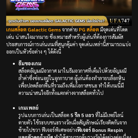
เกมสล็อต Galactic Gems
จากค่าย
PG สล็อต
มีจุดเด่นที่โดด
เด่น น่าสนใจมากมาย ซึ่งเหมาะสำหรับผู้เล่นที่ต้องการสัมผัส
ประสบการณ์การเล่นเกมที่สนุกคุ้มค่า จุดเด่นเหล่านี้สามารถแบ่ง
ออกเป็นหัวข้อต่าง ๆ ได้ดังนี้
ธีมของเกม
สล็อตอัญมณีอวกาศ มาในธีมอวกาศที่เต็มไปด้วยอัญมณี
ล้ำค่าซึ่งซ่อนอยู่ในอุกกาบาต ผู้เล่นต้องทำลายบล็อกหิน
เพื่อปลดล็อกพื้นที่รวมถึงเพิ่มโอกาสชนะ ทำให้เกมนี้มี
ความน่าสนใจอีกทั้งแตกต่างจากสล็อตทั่วไป
เกมเพลย์
รูปแบบการเล่นเป็นสล็อต
5 รีล 5 แถว
ที่ไม่มีเพย์ไลน์
ตายตัว ใช้ระบบชนะรางวัลเมื่อสัญลักษณ์เรียงติดกันจาก
ซ้ายไปขวา ฟีเจอร์พิเศษอย่าง
ฟีเจอร์ Bonus Respin
และตัวคูณโบนัส
ทำให้สามารถลุ้นรางวัลได้อย่างต่อเนื่อง