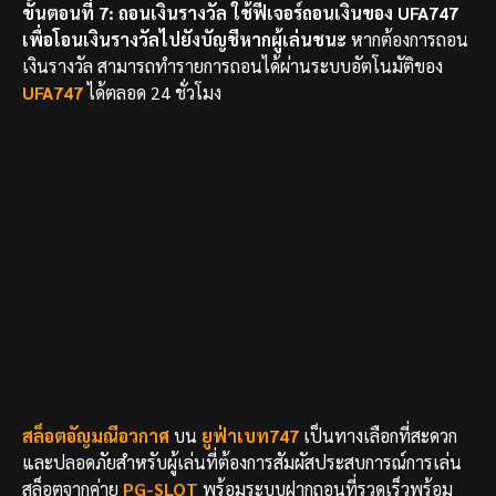
ขั้นตอนที่ 7: ถอนเงินรางวัล ใช้ฟีเจอร์ถอนเงินของ UFA747
เพื่อโอนเงินรางวัลไปยังบัญชีหากผู้เล่นชนะ
หากต้องการถอน
เงินรางวัล สามารถทำรายการถอนได้ผ่านระบบอัตโนมัติของ
UFA747
ได้ตลอด 24 ชั่วโมง
สล็อตอัญมณีอวกาศ
บน
ยูฟ่าเบท747
เป็นทางเลือกที่สะดวก
และปลอดภัยสำหรับผู้เล่นที่ต้องการสัมผัสประสบการณ์การเล่น
สล็อตจากค่าย
PG-SLOT
พร้อมระบบฝากถอนที่รวดเร็วพร้อม