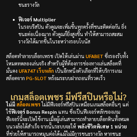
ชนะรางวัล
ฟีเจอร์ Multiplier
ในรอบรีสปิน ตัวคูณจะเพิ่มขึ้นทุกครั้งที่ชนะติดต่อกัน ยิ่ง
ชนะต่อเนื่องมาก ตัวคูณก็ยิ่งสูงขึ้น ทำให้สามารถสะสม
รางวัลได้มากขึ้นในระหว่างรอบโบนัส
สล็อตทำลายบล็อกเพรช เปิดให้เล่นผ่าน
UFABET
ซึ่งรองรับทั้ง
โหมดทดลองเล่นจริง สำหรับผู้ที่ต้องการช่องทางเล่นสล็อตที่
มั่นคง
UFA747 เว็บหลัก
เป็นอีกหนึ่งตัวเลือกที่ให้บริการเกม
สล็อตจาก
PG-SLOT
พร้อมระบบฝากถอนที่รวดเร็ว
เกมสล็อตเพชร มีฟรีสปินหรือไม่?
ไม่มี
สล็อตเพชร
ไม่มีฟีเจอร์ฟรีสปินเหมือนเกมสล็อตอื่นๆ แต่
ใช้
ฟีเจอร์ Bonus Respin
แทน ซึ่งเป็นฟีเจอร์หลักของเกม
ฟีเจอร์นี้จะเปิดใช้งานเมื่อผู้เล่นสามารถทำลายบล็อกหินทั้งหมด
บนวงล้อได้สำเร็จ จากนั้นระบบจะให้
พลังชีวิตพิเศษ 1 หน่วย
ที่ช่วยให้สามารถหมุนต่อได้แม้ไม่มีการชนะรางวัล หากชนะ