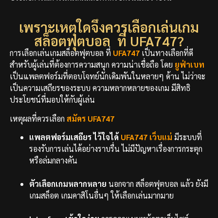
เพราะเหตุใดจึงควรเลือกเล่นเกม
สล็อตฟุตบอล ที่ UFA747?
การเลือกเล่นเกมสล็อตฟุตบอล
ที่
UFA747
เป็นทางเลือกที่ดี
สำหรับผู้เล่นที่ต้องการความสนุก ความน่าเชื่อถือ โดย
ยูฟ่าเบท
เป็นแพลตฟอร์มที่ตอบโจทย์นักเดิมพันในหลายๆ ด้าน ไม่ว่าจะ
เป็นความเสถียรของระบบ ความหลากหลายของเกม มีสิทธิ
ประโยชน์ที่มอบให้กับผู้เล่น
เหตุผลที่ควรเลือก
สมัคร UFA747
แพลตฟอร์มเสถียร ไว้ใจได้
UFA747 เว็บแม่
มีระบบที่
รองรับการเล่นได้อย่างราบรื่น ไม่มีปัญหาเรื่องการกระตุก
หรือล่มกลางคัน
ตัวเลือกเกมหลากหลาย
นอกจาก สล็อตฟุตบอล แล้ว ยังมี
เกมสล็อต เกมคาสิโนอื่นๆ ให้เลือกเล่นมากมาย