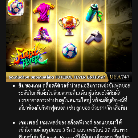
ธีมของเกม สล็อตฟีเวอร์
นำเสนอธีมการแข่งขันฟุตบอล
ระดับโลกที่เต็มไปด้วยความตื่นเต้น ผู้เล่นจะได้สัมผัส
บรรยากาศการทำประตูในสนามใหญ่ พร้อมสัญลักษณ์ที่
เกี่ยวข้องกับกีฬาฟุตบอล เช่น ลูกบอล ถ้วยรางวัล เสื้อทีม
เกมเพลย์
เกมเพลย์ของ สล็อตฟีเวอร์ ออกแบบมาให้
เข้าใจง่ายด้วยรูปแบบ 3 รีล 3 แถว เพย์ไลน์ 27 เส้นทาง
ฟีเจอร์เด่นคือ Reels Respin ที่ให้ผู้เล่นเลือกหมุนรีลเดี่ยว