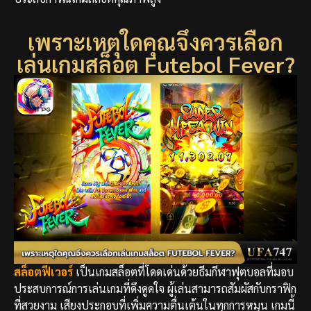
เพราะเหตุใดคุณจึงควรเลือก
เล่นเกมสล็อต Futebol Fever?
สล็อตฟีเวอร์
เป็นเกมสล็อตที่โดดเด่นด้วยธีมกีฬาฟุตบอลที่มอบ
ประสบการณ์การเล่นเกมที่ดึงดูดใจ ผู้เล่นสามารถสัมผัสกับกราฟิก
ที่สวยงาม เสียงประกอบที่เพิ่มความตื่นเต้นในทุกการหมุน เกมนี้