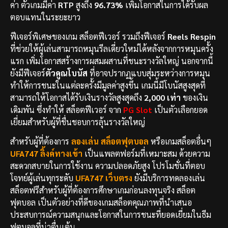
ค่า ตัวเกมมีค่า
RTP
สูงถึง
96.73%
เพิ่มโอกาสในการได้รับผล
ตอบแทนในระยะยาว
ฟีเจอร์พิเศษของเกม สล็อตฟีเวอร์ รวมถึงฟีเจอร์
Reels Respin
ที่ช่วยให้ผู้เล่นสามารถหมุนรีลเดี่ยวใหม่ได้หลังจากการหมุนครั้ง
แรก เพิ่มโอกาสสร้างการผสมผสานที่ชนะรางวัลใหญ่ นอกจากนี้
ยังมีฟีเจอร์
ตัวคูณโบนัส
ที่อาจปรากฏแบบสุ่มระหว่างการหมุน
ทำให้การชนะในแต่ละครั้งมีมูลค่าสูงขึ้น เกมนี้มีโบนัสสูงสุดที่
สามารถให้โอกาสได้รับเงินรางวัลสูงสุดถึง
2,000 เท่า
ของเงิน
เดิมพัน ซึ่งทำให้ สล็อตฟีเวอร์
จาก
PG Slot
เป็นตัวเลือกยอด
เยี่ยมสำหรับผู้ที่ชื่นชอบการลุ้นรางวัลใหญ่
สำหรับผู้ที่ต้องการ
ลองเล่น สล็อตฟุตบอล
หรือเกมสล็อตอื่นๆ
UFA747 ลิ้งค์ทางเข้า
เป็นแพลตฟอร์มที่เหมาะสม ด้วยความ
สะดวกสบายในการใช้งาน ความปลอดภัยสูง โปรโมชั่นที่ตอบ
โจทย์ผู้เล่นทุกระดับ
UFA747 เว็บตรง
ยังมีบริการทดลองเล่น
สล็อตฟรีสำหรับผู้ที่ต้องการศึกษาเกมก่อนลงทุนจริง สล็อต
ฟุตบอล เป็นตัวอย่างที่ดีของเกมสล็อตคุณภาพที่นำเสนอ
ประสบการณ์ความสนุกและโอกาสในการชนะที่ยอดเยี่ยมในธีม
ฟุตบอลที่น่าตื่นเต้น