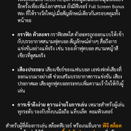
อีกครั้งเพื่อเพิ่มโอกาสชนะ ยังมีฟีเจอร์ Full Screen Bonus
Win ที่ให้รางวัลใหญ่เมื่อสัญลักษณ์เดียวกันครอบคลุมทั้ง
หน้าจอ
กราฟิก ตัวละคร
กราฟิกสดใส ตัวละครถูกออกแบบให้เข้า
กับบรรยากาศสนามฟุตบอล สัญลักษณ์ต่างๆ สื่อถึงการ
แข่งขันอย่างแท้จริง เช่น รองเท้าฟุตบอล สนามหญ้าสี
เขียวที่ดูสมจริง
เสียงประกอบ
เสียงเชียร์ของแฟนบอล เอฟเฟกต์เสียงที่
ออกแบบมาอย่างดี ช่วยเสริมบรรยากาศการแข่งขัน เสียง
ประกาศผล เสียงลูกฟุตบอลกระทบเพิ่มความเร้าใจให้กับผู้
เล่น
การเข้าถึงง่าย ความง่ายในการเล่น
เหมาะสำหรับผู้เล่น
ทุกระดับ รองรับทั้งบนมือถือ แท็บเล็ต คอมพิวเตอร์
สำหรับผู้ที่ต้องการเล่น สล็อตฟีเวอร์
หรือเกมอื่นจาก
พีจี สล็อต