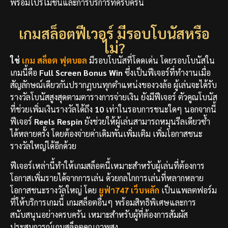
พร้อมโปรโมชั่นและการบริการที่ครบครัน
เกมสล็อตฟีเวอร์ มีรอบโบนัสหรือ
ไม่?
ใช่
เกม สล็อต ฟุตบอล
มีรอบโบนัสที่โดดเด่น โดยรอบโบนัสใน
เกมนี้คือ
Full Screen Bonus Win
ซึ่งเป็นฟีเจอร์ที่ทำงานเมื่อ
สัญลักษณ์เดียวกันปรากฏบนทุกตำแหน่งของวงล้อ ผู้เล่นจะได้รับ
รางวัลโบนัสสูงสุดตามตารางการจ่ายเงิน ยังมีฟีเจอร์ ตัวคูณโบนัส
ที่ช่วยเพิ่มเงินรางวัลได้ถึง
10
เท่าในรอบการชนะใดๆ นอกจากนี้
ฟีเจอร์
Reels Respin
ยังช่วยให้ผู้เล่นสามารถหมุนรีลเดียวซ้ำ
ได้หลายครั้ง โดยต้องจ่ายค่าเดิมพันเพิ่มเติม เพิ่มโอกาสชนะ
รางวัลใหญ่ได้อีกด้วย
ฟีเจอร์เหล่านี้ทำให้เกมสล็อตนี้เหมาะสำหรับผู้เล่นที่ต้องการ
โอกาสเพิ่มรายได้จากการเล่น ด้วยกลไกการเล่นที่หลากหลาย
โอกาสชนะรางวัลใหญ่ โดย
ยูฟ่า747 เว็บหลัก
เป็นแพลตฟอร์ม
ที่ให้บริการเกมนี้ เกมสล็อตอื่นๆ พร้อมสิทธิพิเศษและการ
สนับสนุนอย่างครบครัน เหมาะสำหรับผู้ที่ต้องการสัมผัส
ประสบการณ์เกมสล็อตคุณภาพสูง​