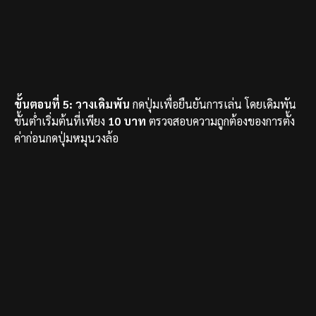
ขั้นตอนที่ 5: วางเดิมพัน
กดปุ่มเพื่อยืนยันการเล่น โดยเดิมพัน
ขั้นต่ำเริ่มต้นที่เพียง
10 บาท
ตรวจสอบความถูกต้องของการตั้ง
ค่าก่อนกดปุ่มหมุนวงล้อ