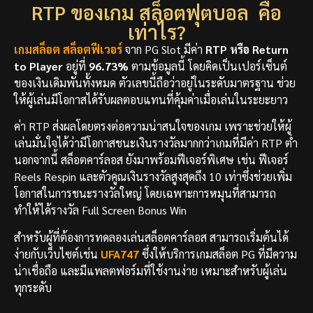
RTP ของเกม สล็อตฟุตบอล คือ
เท่าไร?
เกมสล็อต สล็อตฟีเวอร์
จาก PG Slot มีค่า
RTP หรือ Return
to Player
อยู่ที่
96.73%
ตามข้อมูลนี้ โดยคิดเป็นเปอร์เซ็นต์
ของเงินเดิมพันทั้งหมด ตัวเลขนี้ถือว่าอยู่ในระดับมาตรฐาน ช่วย
ให้ผู้เล่นมีโอกาสได้รับผลตอบแทนที่คุ้มค่าเมื่อเล่นในระยะยาว
ค่า RTP ส่งผลโดยตรงต่อความน่าสนใจของเกม เพราะช่วยให้ผู้
เล่นมั่นใจได้ว่ามีโอกาสชนะเงินรางวัลมากกว่าเกมที่มีค่า RTP ต่ำ
นอกจากนี้ สล็อตคาร์ลอส
ยังมาพร้อมฟีเจอร์พิเศษ เช่น ฟีเจอร์
Reels Respin และตัวคูณเงินรางวัลสูงสุดถึง 10 เท่าซึ่งช่วยเพิ่ม
โอกาสในการชนะรางวัลใหญ่ โดยเฉพาะการหมุนที่สามารถ
ทำให้ได้รางวัล Full Screen Bonus Win
สำหรับผู้ที่ต้องการทดลองเล่นสล็อตคาร์ลอส
สามารถเริ่มต้นได้
ง่ายกับเว็บไซต์เช่น
UFA747
ซึ่งให้บริการเกมสล็อต PG ที่มีความ
น่าเชื่อถือ และมีแพลตฟอร์มที่ใช้งานง่าย เหมาะสำหรับผู้เล่น
ทุกระดับ