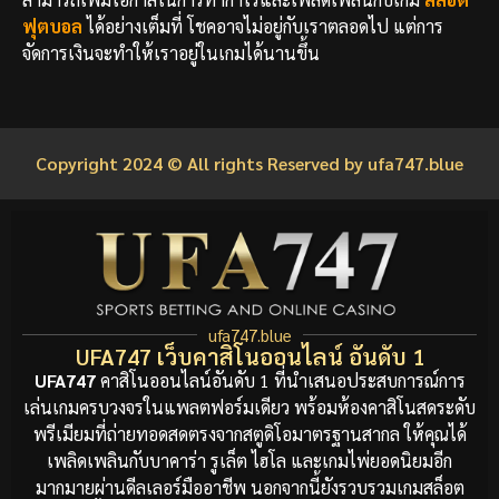
ฟุตบอล
ได้อย่างเต็มที่ โชคอาจไม่อยู่กับเราตลอดไป แต่การ
จัดการเงินจะทำให้เราอยู่ในเกมได้นานขึ้น
Copyright 2024 © All rights Reserved by ufa747.blue
ufa747.blue
UFA747 เว็บคาสิโนออนไลน์ อันดับ 1
UFA747
คาสิโนออนไลน์อันดับ 1 ที่นำเสนอประสบการณ์การ
เล่นเกมครบวงจรในแพลตฟอร์มเดียว พร้อมห้องคาสิโนสดระดับ
พรีเมียมที่ถ่ายทอดสดตรงจากสตูดิโอมาตรฐานสากล ให้คุณได้
เพลิดเพลินกับบาคาร่า รูเล็ต ไฮโล และเกมไพ่ยอดนิยมอีก
มากมายผ่านดีลเลอร์มืออาชีพ นอกจากนี้ยังรวบรวมเกมสล็อต