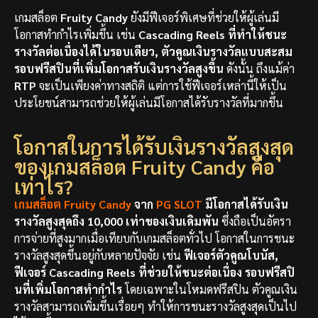
เกมสล็อต
Fruity Candy
ยังมีฟีเจอร์พิเศษที่ช่วยให้ผู้เล่นมี
โอกาสทำกำไรเพิ่มขึ้น เช่น
Cascading Reels ที่ทำให้ชนะ
รางวัลต่อเนื่องได้ในรอบเดียว, ตัวคูณเงินรางวัลแบบสะสม
รอบฟรีสปินที่เพิ่มโอกาสรับเงินรางวัลสูงขึ้น
ดังนั้น ถึงแม้ค่า
RTP
จะเป็นเพียงค่าทางสถิติ แต่การใช้ฟีเจอร์เหล่านี้ให้เป็น
ประโยชน์สามารถช่วยให้ผู้เล่นมีโอกาสได้รับรางวัลที่มากขึ้น
โอกาสในการได้รับเงินรางวัลสูงสุด
ของเกมสล็อต Fruity Candy คือ
เท่าไร?
เกมสล็อต Fruity Candy
จาก
PG SLOT
มีโอกาสได้รับเงิน
รางวัลสูงสุดถึง 10,000 เท่าของเงินเดิมพัน
ซึ่งถือเป็นอัตรา
การจ่ายที่สูงมากเมื่อเทียบกับเกมสล็อตทั่วไป โอกาสในการชนะ
รางวัลสูงสุดขึ้นอยู่กับหลายปัจจัย เช่น
ฟีเจอร์ตัวคูณโบนัส,
ฟีเจอร์ Cascading Reels ที่ช่วยให้ชนะต่อเนื่อง รอบฟรีสปิ
นที่เพิ่มโอกาสทำกำไร
โดยเฉพาะในโหมดฟรีสปิน ตัวคูณเงิน
รางวัลสามารถเพิ่มขึ้นเรื่อยๆ ทำให้การชนะรางวัลสูงสุดเป็นไป