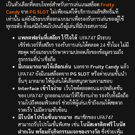
เป็นตัวเลือกที่ตอบโจทย์สำหรับการเล่นเกมสล็อต
Fruity
Candy
จาก
PG SLOT
ไม่เพียงแต่ให้บริการเกมลิขสิทธิ์แท้
เท่านั้น แต่ยังมีระบบที่ออกแบบมาเพื่อรองรับการเล่นของผู้ใช้
ทุกระดับ ตั้งแต่มือใหม่ไปจนถึงผู้เล่นที่มีประสบการณ์
แพลตฟอร์มที่เสถียร ไว้ใจได้
UFA747 มีระบบ
เซิร์ฟเวอร์ที่เสถียร รองรับการเล่นได้ตลอด 24 ชั่วโมง ไม่มี
สะดุด พร้อมระบบรักษาความปลอดภัยของข้อมูลรวมถึง
ธุรกรรมที่น่าเชื่อถือ
มีเกมมากมายให้เลือกเล่น
นอกจาก
Fruity Candy
แล้ว
UFA747 ยังมีเกมสล็อตจาก
PG SLOT
หรือค่ายเกมชั้นนำ
อื่นๆ มากมาย ให้ผู้เล่นได้เลือกสนุกตามความชอบ
Interface เข้าใจง่าย
เว็บไซต์ตลอดจนแอปพลิเคชัน
ของ UFA747 ถูกออกแบบมาให้ใช้งานง่าย รองรับทั้งมือถือ
รวมไปถึงคอมพิวเตอร์ ช่วยให้ผู้เล่นเข้าถึงเกมได้สะดวก
รวดเร็ว ไม่มีความซับซ้อน
มีโบนัส โปรโมชั่นมากมาย
สมาชิกของ UFA747
สามารถรับโปรโมชั่นพิเศษ เช่น
โบนัสเครดิตฟรี โบนัส
ฝากเงิน พร้อมกับกิจกรรมแจกของรางวัล
ซึ่งช่วยเพิ่ม