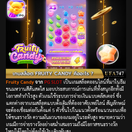
Fruity Candy
จาก
PG SLOT
เป็นเกมสล็อตออนไลน์ที่มาในธีม
ขนมหวานสีสันสดใส มอบประสบการณ์การเล่นที่ทั้งสนุกอีกทั้งมี
โอกาสทำกำไรสูง ตัวเกมใช้ระบบการจ่ายเงินแบบคลัสเตอร์ ซึ่ง
แตกต่างจากเกมสล็อตแบบดั้งเดิมที่ต้องอาศัยเพย์ไลน์ สัญลักษณ์
จะต้องเชื่อมต่อกันตั้งแต่ 5 ตัวขึ้นไปในแนวตั้งหรือแนวนอนเพื่อ
ให้ชนะรางวัล ความผันผวนของเกมอยู่ในระดับสูง หมายความว่า
เกมมีการจ่ายรางวัลอย่างสม่ำเสมอรวมถึงมีโอกาสชนะรางวัล
ใหญ่ได้โดยไม่ต้องใช้เงินเดิมพันสูง