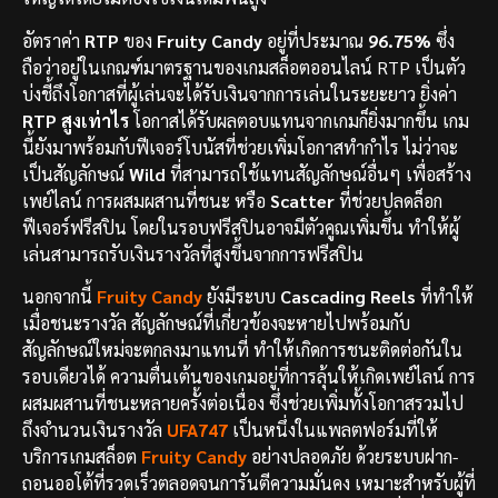
อัตราค่า
RTP
ของ
Fruity Candy
อยู่ที่ประมาณ
96.75%
ซึ่ง
ถือว่าอยู่ในเกณฑ์มาตรฐานของเกมสล็อตออนไลน์ RTP เป็นตัว
บ่งชี้ถึงโอกาสที่ผู้เล่นจะได้รับเงินจากการเล่นในระยะยาว ยิ่งค่า
RTP สูงเท่าไร
โอกาสได้รับผลตอบแทนจากเกมก็ยิ่งมากขึ้น เกม
นี้ยังมาพร้อมกับฟีเจอร์โบนัสที่ช่วยเพิ่มโอกาสทำกำไร ไม่ว่าจะ
เป็นสัญลักษณ์
Wild
ที่สามารถใช้แทนสัญลักษณ์อื่นๆ เพื่อสร้าง
เพย์ไลน์ การผสมผสานที่ชนะ หรือ
Scatter
ที่ช่วยปลดล็อก
ฟีเจอร์ฟรีสปิน โดยในรอบฟรีสปินอาจมีตัวคูณเพิ่มขึ้น ทำให้ผู้
เล่นสามารถรับเงินรางวัลที่สูงขึ้นจากการฟรีสปิน
นอกจากนี้
Fruity Candy
ยังมีระบบ
Cascading Reels
ที่ทำให้
เมื่อชนะรางวัล สัญลักษณ์ที่เกี่ยวข้องจะหายไปพร้อมกับ
สัญลักษณ์ใหม่จะตกลงมาแทนที่ ทำให้เกิดการชนะติดต่อกันใน
รอบเดียวได้ ความตื่นเต้นของเกมอยู่ที่การลุ้นให้เกิดเพย์ไลน์ การ
ผสมผสานที่ชนะหลายครั้งต่อเนื่อง ซึ่งช่วยเพิ่มทั้งโอกาสรวมไป
ถึงจำนวนเงินรางวัล
UFA747
เป็นหนึ่งในแพลตฟอร์มที่ให้
บริการเกมสล็อต
Fruity Candy
อย่างปลอดภัย ด้วยระบบฝาก-
ถอนออโต้ที่รวดเร็วตลอดจนการันตีความมั่นคง เหมาะสำหรับผู้ที่