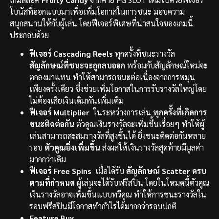
โบนัสที่ออกแบบมาเพื่อเพิ่มโอกาสในการชนะ มอบความ
สนุกสนานให้กับผู้เล่น โดยฟีเจอร์พิเศษที่น่าสนใจของเกมนี้
ประกอบด้วย
ฟีเจอร์ Cascading Reels
ทุกครั้งที่ชนะรางวัล
สัญลักษณ์ที่ชนะจะถูกลบออก
พร้อมกับสัญลักษณ์ใหม่จะ
ตกลงมาแทน ทำให้สามารถชนะต่อเนื่องจากการหมุน
เพียงครั้งเดียว ซึ่งช่วยเพิ่มโอกาสในการรับรางวัลใหญ่โดย
ไม่ต้องเสียเงินเดิมพันเพิ่มเติม
ฟีเจอร์ Multiplier
ในระหว่างการเล่น
ทุกครั้งที่เกิดการ
ชนะติดต่อกัน
ตัวคูณเงินรางวัลจะเพิ่มขึ้นเรื่อยๆ ทำให้ผู้
เล่นสามารถสะสมรางวัลที่สูงขึ้นได้ ยิ่งชนะติดต่อกันหลาย
รอบ
ตัวคูณยิ่งเพิ่มขึ้น
ส่งผลให้เงินรางวัลสุดท้ายมีมูลค่า
มากกว่าเดิม
ฟีเจอร์ Free Spins
เมื่อได้รับ
สัญลักษณ์ Scatter ครบ
ตามที่กำหนด
ผู้เล่นจะได้รับฟรีสปิน โดยในโหมดนี้ตัวคูณ
เงินรางวัลอาจเพิ่มขึ้นแบบทวีคูณ ทำให้การชนะรางวัลใน
รอบฟรีสปินมีโอกาสทำกำไรได้มากกว่ารอบปกติ
Feature Buy