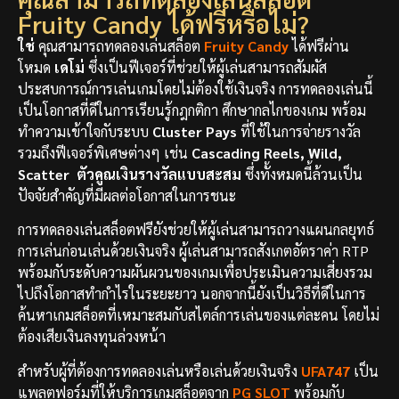
Fruity Candy ได้ฟรีหรือไม่?
ใช่
คุณสามารถทดลองเล่นสล็อต
Fruity Candy
ได้ฟรีผ่าน
โหมด
เดโม่
ซึ่งเป็นฟีเจอร์ที่ช่วยให้ผู้เล่นสามารถสัมผัส
ประสบการณ์การเล่นเกมโดยไม่ต้องใช้เงินจริง การทดลองเล่นนี้
เป็นโอกาสที่ดีในการเรียนรู้กฎกติกา ศึกษากลไกของเกม พร้อม
ทำความเข้าใจกับระบบ
Cluster Pays
ที่ใช้ในการจ่ายรางวัล
รวมถึงฟีเจอร์พิเศษต่างๆ เช่น
Cascading Reels, Wild,
Scatter ตัวคูณเงินรางวัลแบบสะสม
ซึ่งทั้งหมดนี้ล้วนเป็น
ปัจจัยสำคัญที่มีผลต่อโอกาสในการชนะ
การทดลองเล่นสล็อตฟรียังช่วยให้ผู้เล่นสามารถวางแผนกลยุทธ์
การเล่นก่อนเล่นด้วยเงินจริง ผู้เล่นสามารถสังเกตอัตราค่า RTP
พร้อมกับระดับความผันผวนของเกมเพื่อประเมินความเสี่ยงรวม
ไปถึงโอกาสทำกำไรในระยะยาว นอกจากนี้ยังเป็นวิธีที่ดีในการ
ค้นหาเกมสล็อตที่เหมาะสมกับสไตล์การเล่นของแต่ละคน โดยไม่
ต้องเสียเงินลงทุนล่วงหน้า
สำหรับผู้ที่ต้องการทดลองเล่นหรือเล่นด้วยเงินจริง
UFA747
เป็น
แพลตฟอร์มที่ให้บริการเกมสล็อตจาก
PG SLOT
พร้อมกับ