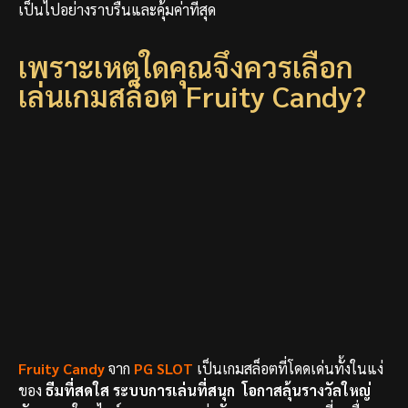
เป็นไปอย่างราบรื่นและคุ้มค่าที่สุด
เพราะเหตุใดคุณจึงควรเลือก
เล่นเกมสล็อต Fruity Candy?
Fruity Candy
จาก
PG SLOT
เป็นเกมสล็อตที่โดดเด่นทั้งในแง่
ของ
ธีมที่สดใส ระบบการเล่นที่สนุก โอกาสลุ้นรางวัลใหญ่