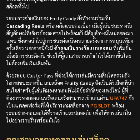
สล็อตทั่วไป
ระบบการจ่ายเงินของ Fruity Candy ยังทำงานร่วมกับ
Cascading Reels
หรือวงล้อแบบต่อเนื่อง เมื่อผู้เล่นชนะรางวัล
สัญลักษณ์ที่เกี่ยวข้องจะหายไปพร้อมกับมีสัญลักษณ์ใหม่ตกลงมา
แทน ซึ่งอาจนำไปสู่การชนะต่อเนื่องหลายครั้งจากการหมุนเพียง
ครั้งเดียว นอกจากนี้ยังมี
ตัวคูณเงินรางวัลแบบสะสม
ที่เพิ่มขึ้น
เมื่อมีการชนะติดกัน ช่วยให้ผู้เล่นสามารถทำกำไรได้มากขึ้นโดย
ไม่ต้องเพิ่มเงินเดิมพัน
ด้วยระบบ Cluster Pays ที่ช่วยให้การเล่นมีความลื่นไหลรวมถึง
โอกาสชนะมากขึ้น เกมสล็อต
Fruity Candy
จึงเป็นตัวเลือกที่น่า
สนใจสำหรับผู้เล่นที่มองหาเกมที่ไม่มีข้อจำกัดของเพย์ไลน์ ผู้ที่
ต้องการทดลองเล่นหรือเล่นจริงสามารถเข้าเล่นผ่าน
UFA747
ซึ่ง
เป็นแพลตฟอร์มที่ให้บริการเกมสล็อตจาก
PG SLOT
พร้อม
ระบบฝาก-ถอนออโต้ที่รวดเร็วและปลอดภัย เพื่อให้การเล่นเป็น
ไปอย่างราบรื่นพร้อมมั่นใจ
คุณสามารถทดลองเล่นสล็อต