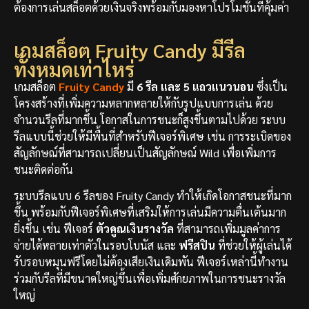
ต้องการเล่นสล็อตด้วยเงินจริงพร้อมกับมองหาโปรโมชั่นที่คุ้มค่า
เกมสล็อต Fruity Candy มีรีล
ทั้งหมดเท่าไหร่
เกมสล็อต
Fruity Candy
มี
6 รีล และ 5 แถวแนวนอน
ซึ่งเป็น
โครงสร้างที่เพิ่มความหลากหลายให้กับรูปแบบการเล่น ด้วย
จำนวนรีลที่มากขึ้น โอกาสในการชนะก็สูงขึ้นตามไปด้วย ระบบ
รีลแบบนี้ช่วยให้มีพื้นที่สำหรับฟีเจอร์พิเศษ เช่น การระเบิดของ
สัญลักษณ์ที่สามารถเปลี่ยนเป็นสัญลักษณ์ Wild เพื่อเพิ่มการ
ชนะติดต่อกัน
ระบบรีลแบบ 6 รีลของ Fruity Candy ทำให้เกิดโอกาสชนะที่มาก
ขึ้น พร้อมกับฟีเจอร์พิเศษที่เสริมให้การเล่นมีความตื่นเต้นมาก
ยิ่งขึ้น เช่น ฟีเจอร์
ตัวคูณเงินรางวัล
ที่สามารถเพิ่มมูลค่าการ
จ่ายได้หลายเท่าตัวในรอบโบนัส และ
ฟรีสปิน
ที่ช่วยให้ผู้เล่นได้
รับรอบหมุนฟรีโดยไม่ต้องเสียเงินเดิมพัน ฟีเจอร์เหล่านี้ทำงาน
ร่วมกับรีลที่มีขนาดใหญ่ขึ้นเพื่อเพิ่มศักยภาพในการชนะรางวัล
ใหญ่