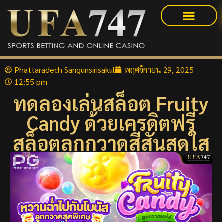
คาสิโนออนไลน์
แทงบาคาร่า
กีฬาออนไลน์
แทงบอลออนไลน์
แทงวอลเลย์บอล
แทงบาสออนไลน์
Phattaradech Sangunsirisakul
พฤศจิกายน 29, 2025
12:55 pm
ทดลองเล่นสล็อต Fruity
Candy ด้วยเครดิตฟรี
สล็อตลูกกวาดสีสันสดใส