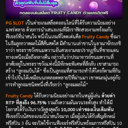
PG SLOT
เป็นค่ายเกมสล็อตออนไลน์ที่ได้รับความนิยมอย่าง
แพร่หลาย ด้วยการนำเสนอเกมที่มีกราฟิกสวยงามพร้อมกับ
ฟีเจอร์ที่น่าสนใจ หนึ่งในเกมที่โดดเด่นคือ
Fruity Candy
ซึ่งมา
ในธีมลูกกวาดผลไม้สีสันสดใส มีตำนานเล่าขานในอาณาจักรเกชิ
ราว่า พระราชวังขนมหวานอันสวยงามจะปรากฏขึ้นที่ชายแดน
ทางเหนือเมื่อถึงกลางคืน กล่าวกันว่าปรมาจารย์ขนมหวานที่
อาศัยอยู่ในพระราชวังแห่งนี้มีทักษะพิเศษที่ลึกลับ เขาสามารถ
สร้าง “ลูกอมบินได้” ซึ่งเป็นลูกอมที่สามารถทำให้ใครก็ตามที่กิน
เข้าไปบินได้เหมือนนกตลอดหลายปีที่ผ่านมา เขาหมกมุ่นอยู่กับ
การทำลูกอมชนิดหนึ่งที่เรียกว่า “ลูกอมผลไม้”
Fruity Candy
ได้รับความนิยมอย่างมากในหมู่ผู้เล่น
ด้วยค่า
RTP ที่สูงถึง 96.75%
รวมถึงความผันผวนระดับสูง ทำให้มี
โอกาสได้รับเงินรางวัลสูงสุดถึง
10,000 เท่าของเงินเดิมพัน
ฟีเจอร์โบนัสของเกมนี้น่าสนใจมาก เมื่อผู้เล่นได้รับสัญลักษณ์
ฟรีสปิน 3 อัน จะเปิดใช้งานฟีเจอร์ฟรีสปินพร้อมการฟรีสปิน 10