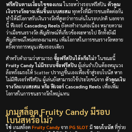
ฟรีสปินตามเงื่อนไขของเกม
ในระหว่างรอบฟรีสปิน
ตัวคูณ
เงินรางวัลอาจเพิ่มขึ้นแบบสะสม
ทุกครั้งที่มีการชนะติดต่อกัน
ทำให้มีโอกาสรับเงินรางวัลที่สูงกว่าการเล่นในรอบปกติ นอกจาก
นี้ ฟีเจอร์
Cascading Reels
ยังคงทำงานต่อเนื่อง หมายความ
ว่าเมื่อชนะรางวัล สัญลักษณ์ที่เกี่ยวข้องจะหายไป อีกทั้งยังมี
สัญลักษณ์ใหม่ตกลงมาแทน เพิ่มโอกาสในการชนะรางวัลหลาย
ครั้งจากการหมุนเพียงรอบเดียว
สำหรับคำถามว่าสามารถ
ซื้อฟรีสปินได้หรือไม่?
ในขณะนี้
Fruity Candy ไม่มีระบบซื้อฟรีสปิน
ผู้เล่นจำเป็นต้องหมุนวง
ล้อพร้อมรอให้ Scatter ปรากฏขึ้นเองเพื่อเข้าสู่รอบโบนัส หาก
ไม่มีฟีเจอร์ฟรีสปิน ผู้เล่นยังสามารถใช้ประโยชน์จาก
ตัวคูณเงิน
รางวัลแบบสะสม หรือ ฟีเจอร์ Cascading Reels
เพื่อเพิ่ม
โอกาสในการชนะรางวัลใหญ่แทน
เกมสล็อต Fruity Candy มีรอบ
โบนัสหรือไม่?
ใช่
เกมสล็อต
Fruity Candy
จาก
PG SLOT
มี
รอบโบนัส
ที่ช่วย