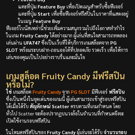
แตะที่ปุ่ม
Feature Buy
เพื่อเปิดเมนูสำหรับซื้อฟีเจอร์
แตะที่ปุ่ม
Start
เพื่อซื้อฟีเจอร์ฟรีสปินในราคาที่แสดงอยู่
ในเมนู
Feature Buy
ฟีเจอร์โบนัสเหล่านี้ช่วยเพิ่มความสนุกรวมไปถึงโอกาสทำกำไร
ในเกม
Fruity Candy
ได้อย่างมาก ผู้เล่นที่สนใจสามารถทดลอง
เล่นผ่าน
UFA747
ซึ่งเป็นเว็บที่ให้บริการเกมสล็อตจาก
PG
SLOT
พร้อมระบบฝาก-ถอนออโต้ที่ปลอดภัย รวดเร็ว เพื่อให้การ
เล่นของคุณเป็นไปอย่างราบรื่นและมั่นใจ
เกมสล็อต Fruity Candy มีฟรีสปิน
หรือไม่?
ใช่
เกมสล็อต
Fruity Candy
จาก
PG SLOT
มีฟีเจอร์
ฟรีสปิน
ซึ่งเป็นหนึ่งในจุดเด่นของเกมนี้ ผู้เล่นสามารถเข้าสู่รอบฟรีสปิน
ได้เมื่อได้รับ
สัญลักษณ์ Scatter
ครบตามที่เกมกำหนด โดย
ทั่วไป Scatter จะต้องปรากฏบนวงล้อในจำนวนที่กำหนดจึงจะ
เปิดใช้งานรอบฟรีสปิน
ในโหมดฟรีสปินของ
Fruity Candy
ผู้เล่นจะได้รับ
จำนวนรอบ