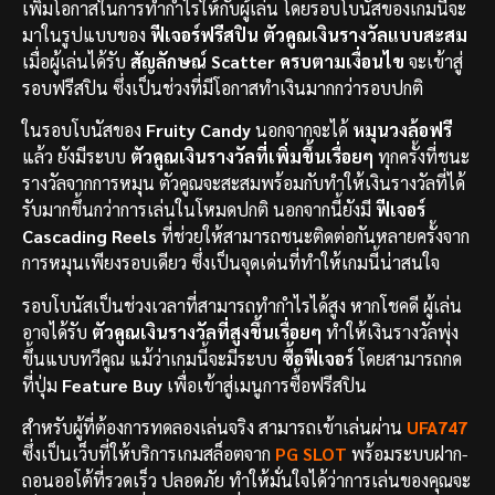
เพิ่มโอกาสในการทำกำไรให้กับผู้เล่น โดยรอบโบนัสของเกมนี้จะ
มาในรูปแบบของ
ฟีเจอร์ฟรีสปิน ตัวคูณเงินรางวัลแบบสะสม
เมื่อผู้เล่นได้รับ
สัญลักษณ์ Scatter ครบตามเงื่อนไข
จะเข้าสู่
รอบฟรีสปิน ซึ่งเป็นช่วงที่มีโอกาสทำเงินมากกว่ารอบปกติ
ในรอบโบนัสของ
Fruity Candy
นอกจากจะได้
หมุนวงล้อฟรี
แล้ว ยังมีระบบ
ตัวคูณเงินรางวัลที่เพิ่มขึ้นเรื่อยๆ
ทุกครั้งที่ชนะ
รางวัลจากการหมุน ตัวคูณจะสะสมพร้อมกับทำให้เงินรางวัลที่ได้
รับมากขึ้นกว่าการเล่นในโหมดปกติ นอกจากนี้ยังมี
ฟีเจอร์
Cascading Reels
ที่ช่วยให้สามารถชนะติดต่อกันหลายครั้งจาก
การหมุนเพียงรอบเดียว ซึ่งเป็นจุดเด่นที่ทำให้เกมนี้น่าสนใจ
รอบโบนัสเป็นช่วงเวลาที่สามารถทำกำไรได้สูง หากโชคดี ผู้เล่น
อาจได้รับ
ตัวคูณเงินรางวัลที่สูงขึ้นเรื่อยๆ
ทำให้เงินรางวัลพุ่ง
ขึ้นแบบทวีคูณ แม้ว่าเกมนี้จะมีระบบ
ซื้อฟีเจอร์
โดยสามารถกด
ที่ปุ่ม
Feature Buy
เพื่อเข้าสู่เมนูการซื้อฟรีสปิน
สำหรับผู้ที่ต้องการทดลองเล่นจริง สามารถเข้าเล่นผ่าน
UFA747
ซึ่งเป็นเว็บที่ให้บริการเกมสล็อตจาก
PG SLOT
พร้อมระบบฝาก-
ถอนออโต้ที่รวดเร็ว ปลอดภัย ทำให้มั่นใจได้ว่าการเล่นของคุณจะ