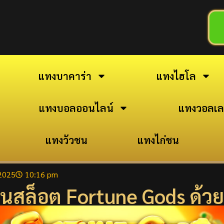
แทงบาคาร่า
แทงไฮโล
แทงบอลออนไลน์
แทงวอลเล
แทงวัวชน
แทงไก่ชน
2025
10:16 pm
นสล็อต Fortune Gods ด้วย