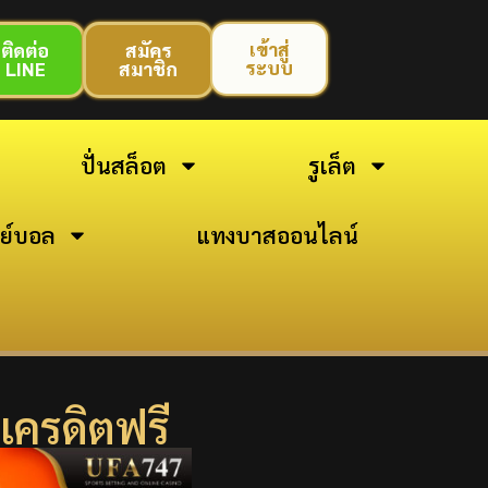
เข้าสู่
ติดต่อ
สมัคร
ระบบ
LINE
สมาชิก
ปั่นสล็อต
รูเล็ต
ย์บอล
แทงบาสออนไลน์
เครดิตฟรี