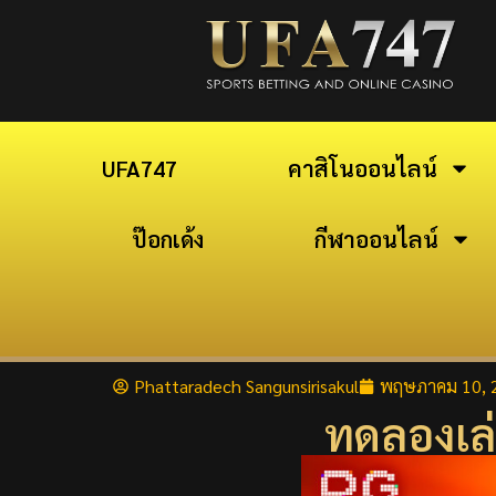
UFA747
คาสิโนออนไลน์
ป๊อกเด้ง
กีฬาออนไลน์
Phattaradech Sangunsirisakul
พฤษภาคม 10, 
ทดลองเล่