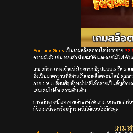
Fortune Gods
เป็นเกมสล็อตออนไลน์จากค่าย
PG 
ความมั่งคั่ง เช่น ทองคำ หีบสมบัติ และดอกไม้ไฟ ตัว
เกม สล็อต เทพเจ้าแห่งโชคลาภ มีรูปแบบ
5 รีล 3 แ
ซึ่งเป็นมาตรฐานที่ดีสำหรับเกมสล็อตออนไลน์ คุณสาม
ลาภ ช่วยเปลี่ยนสัญลักษณ์ปกติให้กลายเป็นสัญลักษณ์
เล่นเต็มไปด้วยความตื่นเต้น
การเล่นเกมสล็อตเทพเจ้าแห่งโชคลาภ
บนแพลตฟอร
กับเกมสล็อตพร้อมลุ้นรางวัลได้แบบไม่มีสะดุด
เกมสล