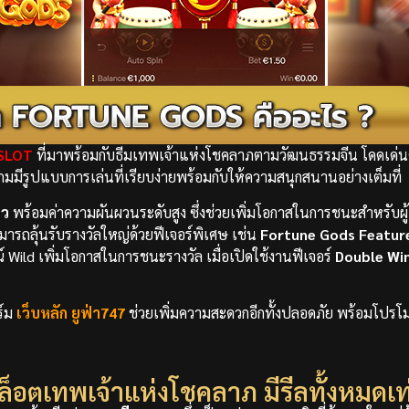
SLOT
ที่มาพร้อมกับธีมเทพเจ้าแห่งโชคลาภตามวัฒนธรรมจีน โดดเด่
เกมมีรูปแบบการเล่นที่เรียบง่ายพร้อมกับให้ความสนุกสนานอย่างเต็มที่
ถว
พร้อมค่าความผันผวนระดับสูง ซึ่งช่วยเพิ่มโอกาสในการชนะสำหรับผู้เล่
ารถลุ้นรับรางวัลใหญ่ด้วยฟีเจอร์พิเศษ เช่น
Fortune Gods Featur
 Wild เพิ่มโอกาสในการชนะรางวัล เมื่อเปิดใช้งานฟีเจอร์
Double Wi
์ม
เว็บหลัก ยูฟ่า747
ช่วยเพิ่มความสะดวกอีกทั้งปลอดภัย พร้อมโปรโมช
็อตเทพเจ้าแห่งโชคลาภ มีรีลทั้งหมดเท