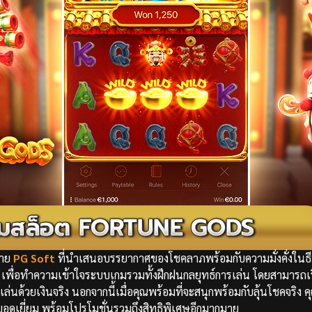
่าย
PG Soft
ที่นำเสนอบรรยากาศของโชคลาภพร้อมกับความมั่งคั่งในธี
 เพื่อทำความเข้าใจระบบเกมรวมทั้งฝึกฝนกลยุทธ์การเล่น โดยสามารถเริ่
ล่นด้วยเงินจริง นอกจากนี้เมื่อคุณพร้อมที่จะสนุกพร้อมกับลุ้นโชคจริง
ยอดเยี่ยม พร้อมโปรโมชั่นรวมถึงสิทธิพิเศษอีกมากมาย