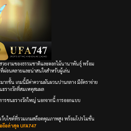
วามสวยงามของธรรมชาติและดอกไม้นานาพันธุ์ พร้อม
ศที่ผ่อนคลายและน่าสนใจสำหรับผู้เล่น
ากขึ้น เกมนี้มีค่าความผันผวนปานกลาง มีอัตราจ่าย
ชนะรางวัลที่สมเหตุสมผล
สในการชนะรางวัลใหญ่ นอกจากนี้ การออกแบบ
นเว็บไซต์ที่รวมเกมสล็อตคุณภาพสูง พร้อมโปรโมชั่น
อถือล่าสุด
UFA747