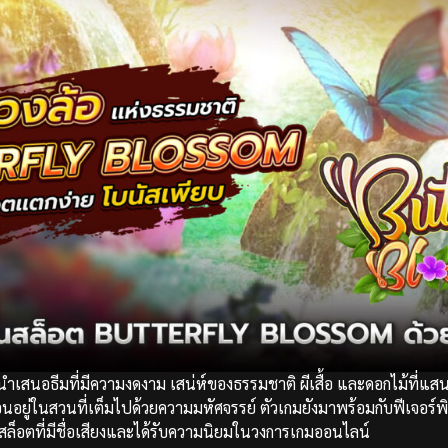
ำเสนอธีมที่มีความงดงาม เสน่ห์ของธรรมชาติ ผีเสื้อ และดอกไม้ที่แสน
อนอยู่ในสวนที่เต็มไปด้วยความมหัศจรรย์ ตัวเกมยังมาพร้อมกับฟีเจอร์พิ
สล็อตที่มีชื่อเสียงและได้รับความนิยมในวงการเกมออนไลน์