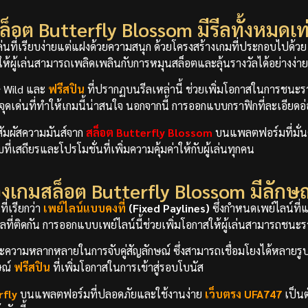
็อต Butterfly Blossom มีรีลทั้งหมดเท
นที่เรียบง่ายแต่แฝงด้วยความสนุก ด้วยโครงสร้างเกมที่ประกอบไปด้ว
ยให้ผู้เล่นสามารถเพลิดเพลินกับการหมุนสล็อตและลุ้นรางวัลได้อย่างง่า
ศษ Wild และ
ฟรีสปิน
ที่ปรากฏบนรีลเหล่านี้ ช่วยเพิ่มโอกาสในการชนะรางวั
ึ่งในจุดเด่นที่ทำให้เกมนี้น่าสนใจ นอกจากนี้ การออกแบบกราฟิกที่ละเอี
ัมผัสความมันส์จาก
สล็อต Butterfly Blossom
บนแพลตฟอร์มที่มั่นค
ี่เสถียรและโปรโมชั่นที่เพิ่มความคุ้มค่าให้กับผู้เล่นทุกคน
องเกมสล็อต Butterfly Blossom มีลักษ
ี่เรียกว่า
เพย์ไลน์แบบคงที่
(Fixed Paylines)
ซึ่งกำหนดเพย์ไลน์ที่แ
ิดกัน การออกแบบเพย์ไลน์นี้ช่วยเพิ่มโอกาสให้ผู้เล่นสามารถชนะรางว
ละความหลากหลายในการจับคู่สัญลักษณ์
ซึ่งสามารถเชื่อมโยงได้หลายรูป
ษณ์
ฟรีสปิน
ที่เพิ่มโอกาสในการเข้าสู่รอบโบนัส
rfly
บนแพลตฟอร์มที่ปลอดภัยและใช้งานง่าย
เว็บตรง
UFA747
เป็นต