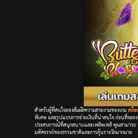
สำหรับผู้ที่สนใจลองสัมผัสความสวยงามของเกม
สล็อ
พิเศษ และรูปแบบการจ่ายเงินที่น่าสนใจ ก่อนที่จะลงเ
ประสบการณ์ที่สนุกสนานและเพลิดเพลิ
คุณสามารถ
มหัศจรรย์ของธรรมชาติและการลุ้นรางวัลมากมาย