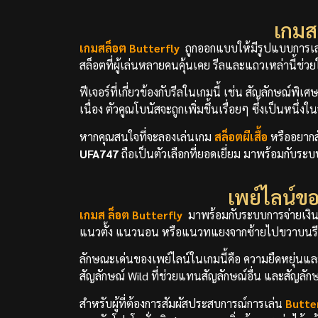
เกมสล
เกมสล็อต
Butterfly
ถูกออกแบบให้มีรูปแบบการเล่
สล็อตที่ผู้เล่นหลายคนคุ้นเคย รีลและแถวเหล่านี้ช่ว
ฟีเจอร์ที่เกี่ยวข้องกับรีลในเกมนี้ เช่น สัญลักษณ์พิเ
เนื่อง ตัวคูณโบนัสจะถูกเพิ่มขึ้นเรื่อยๆ ซึ่งเป็นหน
หากคุณสนใจที่จะลองเล่นเกม
สล็อตผีเสื้อ
หรืออยากส
UFA747
ถือเป็นตัวเลือกที่ยอดเยี่ยม มาพร้อมกับระบบท
เพย์ไลน์ข
เกมส ล็อต Butterfly
มาพร้อมกับระบบการจ่ายเงินท
แนวตั้ง แนวนอน หรือแนวทแยงจากซ้ายไปขวาบนรีลที่ต
ลักษณะเด่นของเพย์ไลน์ในเกมนี้คือ
ความยืดหยุ่นแ
สัญลักษณ์ Wild ที่ช่วยแทนสัญลักษณ์อื่น และสัญลัก
สำหรับผู้ที่ต้องการสัมผัสประสบการณ์การเล่น
Butte