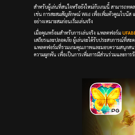
สำหรับผู้เล่นที่สนใจหรือยังใหม่กับเกมนี้ สามารถท
เช่น การสะสมสัญลักษณ์ Wild เพื่อเพิ่มตัวคูณโบนัส 
อย่างเหมาะสมก่อนเริ่มเล่นจริง
เมื่อคุณพร้อมสำหรับการเล่นจริง แพลตฟอร์ม
UFABE
เสถียรและปลอดภัย ผู้เล่นจะได้รับประสบการณ์ที่สะดว
แพลตฟอร์มที่รวมเกมคุณภาพและมอบความสนุกสนาน ร
ความผูกพัน เพื่อเป็นการเพิ่มการมีส่วนร่วมและการ