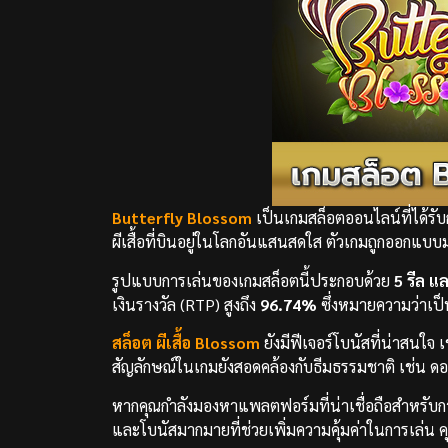
Butterfly Blossom
เป็นเกมสล็อตออนไลน์ที่ได้ร
ผีเสื้อที่บินอยู่ในโลกอันแสนสดใส ตัวเกมถูกออกแบ
รูปแบบการเล่นของเกมสล็อตนี้ประกอบด้วย
5 รีล แ
เงินรางวัล (RTP) สูงถึง
96.74%
ซึ่งหมายความว่าเป็
สล็อต ผีเสื้อ Blossom
ยังมีฟีเจอร์โบนัสที่น่าสนใ
สัญลักษณ์ในเกมยังสอดคล้องกับธีมธรรมชาติ เช่น ดอกไ
หากคุณกำลังมองหาแพลตฟอร์มที่น่าเชื่อถือสำหรับกา
และโบนัสมากมายที่ช่วยเพิ่มความคุ้มค่าในการเล่น คุ