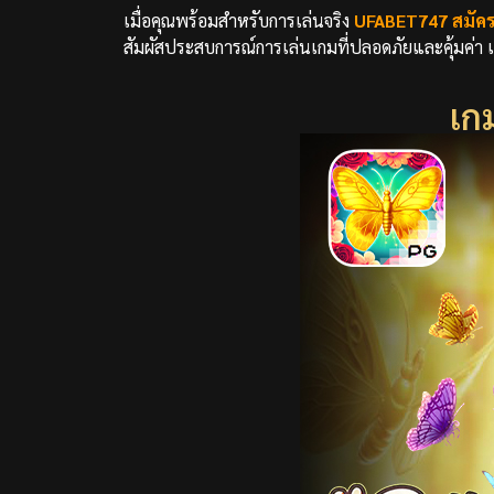
เมื่อคุณพร้อมสำหรับการเล่นจริง
UFABET747 สมัค
สัมผัสประสบการณ์การเล่นเกมที่ปลอดภัยและคุ้มค่า เร
เก