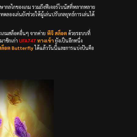
กษากลไกของเกม รวมถึงฟีเจอร์โบนัสที่หลากหลาย
ดลองเล่นยังช่วยให้ผู้เล่นปรับกลยุทธ์การเล่นได้
เกมสล็อตอื่นๆ จากค่าย
พีจี สล็อต
ด้วยระบบที่
สมาชิกเก่า
UFA747
ทางเข้า
ยังเป็นอีกหนึ่ง
สล็อต Butterfly
ได้แล้ววันนี้และการแบ่งปันคือ